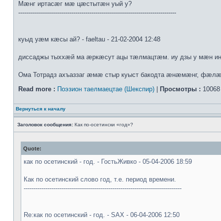
Мæнг иртасæг мæ цæстытæн уый у?
--------------------------------------------------------------------------------
куыд уæм кæсы ай? - faeltau - 21-02-2004 12:48
диссаджы тыххæй ма æркæсут ацы тæлмацтæм. иу дзы у мæн ин
Ома Тотрадз ахъаззаг æмæ стыр куыст бакодта æнæмæнг, фæл
Read more :
Поэзион таелмаецтае (Шекспир)
|
Просмотры :
10068
Вернуться к началу
Заголовок сообщения:
Как по-осетински «год»?
Quote:
как по осетинский - год. - ГостьЖивко - 05-04-2006 18:59
Как по осетинский слово год, т.е. период времени.
--------------------------------------------------------------------------------
Re:как по осетинский - год. - SAX - 06-04-2006 12:50