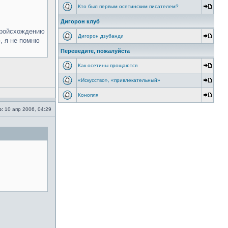
Кто был первым осетинским писателем?
Дигорон клуб
 пройсхождению
Дигорон дзубанди
, я не помню
Переведите, пожалуйста
Как осетины прощаются
«Искусство», «привлекательный»
Конопля
о:
10 апр 2006, 04:29