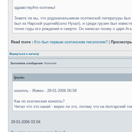
здравствуйте осетины!
Знаете ли вы, что родоначальником осетинской литературы был 
был из Нарской ущелий(село Нузал), и среди грузин был известе
точно годы его рождения и смерти. Он написал поэму о царя Агъ
Read more :
Кто был первым осетинским писателем?
|
Просмотры
Вернуться к началу
Заголовок сообщения:
Конопля
Quote:
конопль - Живко - 28-01-2006 00:58
Как по осетинскии конопль?
Читал что это канаб - верно ли это, потому что на болгарский то
28-01-2006 03:04