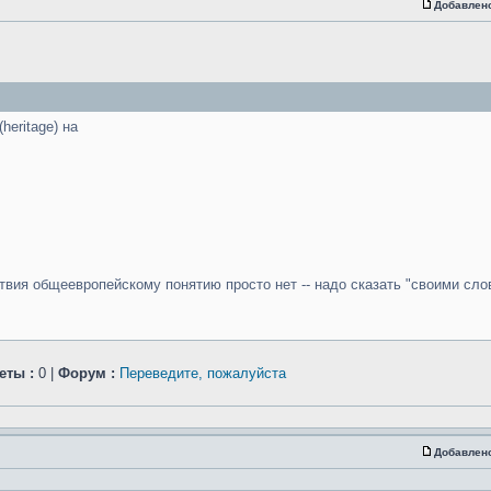
Добавлен
eritage) на
тствия общеевропейскому понятию просто нет -- надо сказать "своими сло
еты :
0 |
Форум :
Переведите, пожалуйста
Добавлен