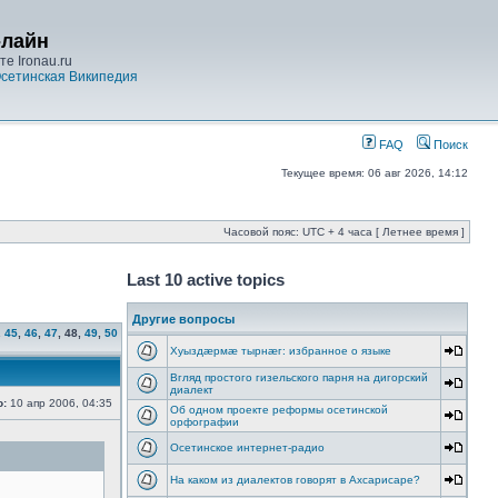
-лайн
е Ironau.ru
сетинская Википедия
FAQ
Поиск
Текущее время: 06 авг 2026, 14:12
Часовой пояс: UTC + 4 часа [ Летнее время ]
Last 10 active topics
Другие вопросы
.
45
,
46
,
47
,
48
,
49
,
50
Хуыздæрмæ тырнæг: избранное о языке
Вгляд простого гизельского парня на дигорский
диалект
о:
10 апр 2006, 04:35
Об одном проекте реформы осетинской
орфографии
Осетинское интернет-радио
На каком из диалектов говорят в Ахсарисаре?