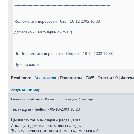
--------------------------------------------------------------------------------
Re:помогите перевести - 626 - 16-12-2002 16:08
дословно - Сызгъæрин сыкъа :)
--------------------------------------------------------------------------------
Re:Re:помогите перевести - Славик - 16-12-2002 19:38
Ну и просили ...
Read more :
Золотой рог
|
Просмотры :
7865 |
Ответы :
0 |
Форум
Вернуться к началу
Заголовок сообщения:
Поэзион таелмаецтае (Шекспир)
тæлмацтæ - faeltau - 09-10-2003 10:20
Цы цæстытæ мæ сæрæн радта уарзт!
Æцæг уындим!мае нæ кæнынц æмдзу
'Ви кæд кæнынц, кæдаем фæлыгъд мæ магъз?