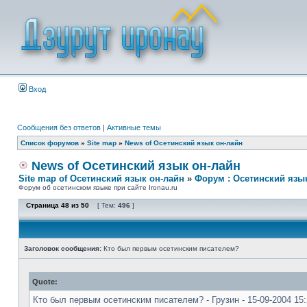
Вход
Сообщения без ответов
|
Активные темы
Список форумов
»
Site map
»
News of Осетинский язык он-лайн
News of Осетинский язык он-лайн
Site map of Осетинский язык он-лайн
»
Форум : Осетинский язы
Форум об осетинском языке при сайте Ironau.ru
Страница
48
из
50
[ Тем:
496
]
Заголовок сообщения:
Кто был первым осетинским писателем?
Quote:
Кто был первым осетинским писателем? - Грузин - 15-09-2004 15