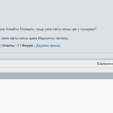
нæ Кокайты Тотрадзы, куыд уæм кæсы кæцы цæ у хуыздæр?
æ мæм афты кæсы цыма Маршаччы тæлмац ...
 |
Ответы :
0 |
Форум :
Дзурæм иронау
Добавлен