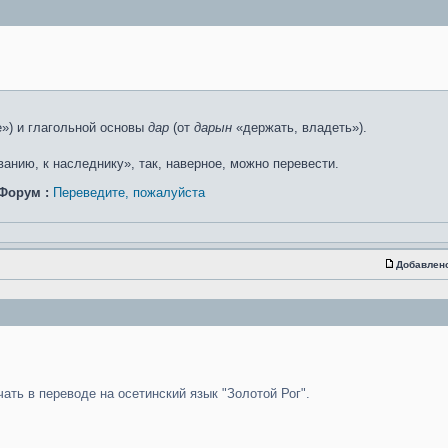
е») и глагольной основы
дар
(от
дарын
«держать, владеть»).
нию, к наследнику», так, наверное, можно перевести.
Форум :
Переведите, пожалуйста
Добавлен
чать в переводе на осетинский язык "Золотой Рог".