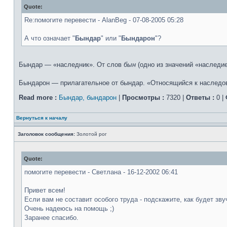
Quote:
Re:помогите перевести - AlanBeg - 07-08-2005 05:28
А что означает "
Бындар
" или "
Бындарон
"?
Бындар — «наследник». От слов
бын
(одно из значений «наследи
Бындарон — прилагательное от бындар. «Относящийся к наследова
Read more :
Бындар, бындарон
|
Просмотры :
7320 |
Ответы :
0 |
Вернуться к началу
Заголовок сообщения:
Золотой рог
Quote:
помогите перевести - Светлана - 16-12-2002 06:41
Привет всем!
Если вам не составит особого труда - подскажите, как будет зву
Очень надеюсь на помощь ;)
Заранее спасибо.