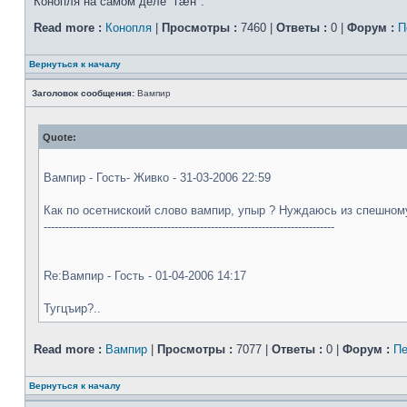
Конопля на самом деле "гæн".
Read more :
Конопля
|
Просмотры :
7460 |
Ответы :
0 |
Форум :
П
Вернуться к началу
Заголовок сообщения:
Вампир
Quote:
Вампир - Гость- Живко - 31-03-2006 22:59
Как по осетнискоий слово вампир, упыр ? Нуждаюсь из спешному
--------------------------------------------------------------------------------
Re:Вампир - Гость - 01-04-2006 14:17
Тугцъир?..
Read more :
Вампир
|
Просмотры :
7077 |
Ответы :
0 |
Форум :
Пе
Вернуться к началу