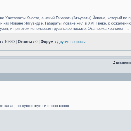
не Хаетагкаты Къоста, а некий Габараты(Агъузаты) Йоване, который по
н как Йоване Ялгузидзе. Габараты Йоване жил в XVIII веке, к сожалению
узон, и при этом исползовал грузинское письмо. Эта поэма хранился ...
 :
10330 |
Ответы :
0 |
Форум :
Другие вопросы
Добавлен
же канап, но существует и слово коноп.