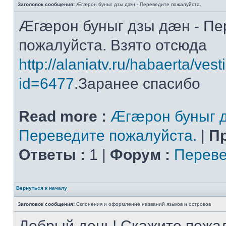
Заголовок сообщения:
Æгæрон буныг дзы дæн - Переведите пожалуйста.
Æгæрон буныг дзы дæн - Пе
пожалуйста. Взято отсюда
http://alaniatv.ru/habaerta/vesti
id=6477
.Заранее спасибо
Read more :
Æгæрон буныг д
Переведите пожалуйста.
|
П
Ответы :
1 |
Форум :
Переве
Вернуться к началу
Заголовок сообщения:
Склонения и оформление названий языков и островов
Добрый день! Скажите пожал