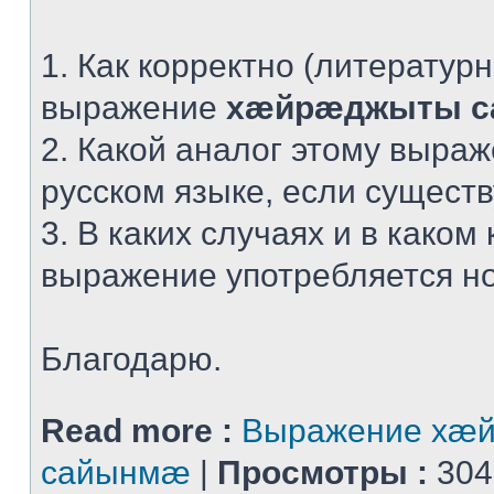
1. Как корректно (литератур
выражение
хæйрæджыты 
2. Какой аналог этому выра
русском языке, если сущест
3. В каких случаях и в каком 
выражение употребляется н
Благодарю.
Read more :
Выражение хæ
сайынмæ
|
Просмотры :
304