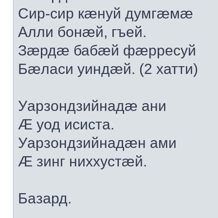
Сир-сир кæнуй думгæмæ
Алли бонæй, гъей.
Зæрдæ бабæй фæрресуй
Бæласи уиндæй. (2 хатти)
Уарзондзийнадæ ани
Æ уод исиста.
Уарзондзийнадæн ами
Æ зинг ниххустæй.
Базард.