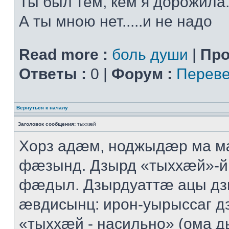
Ты был тем, кем я дорожила.
А ты мною нет.....и не надо
Read more :
боль души
|
Про
Ответы :
0 |
Форум :
Переве
Вернуться к началу
Заголовок сообщения:
тыххӕй
Хорз адӕм, ноджыдӕр ма м
фӕзынд. Дзырд «тыххӕй»-
фӕдыл. Дзырдуаттӕ ацы дз
ӕвдисынц: ирон-уырыссаг д
«тыххӕй - насильно» (ома д