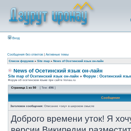
Вход
Сообщения без ответов
|
Активные темы
Список форумов
»
Site map
»
News of Осетинский язык он-лайн
News of Осетинский язык он-лайн
Site map of Осетинский язык он-лайн
»
Форум : Осетинский язы
Форум об осетинском языке при сайте Ironau.ru
Страница
1
из
50
[ Тем:
496
]
Сообщение
Заголовок сообщения:
Описание «зиу» в широком смысле
Доброго времени уток! Я хоч
версии Википедии разместит