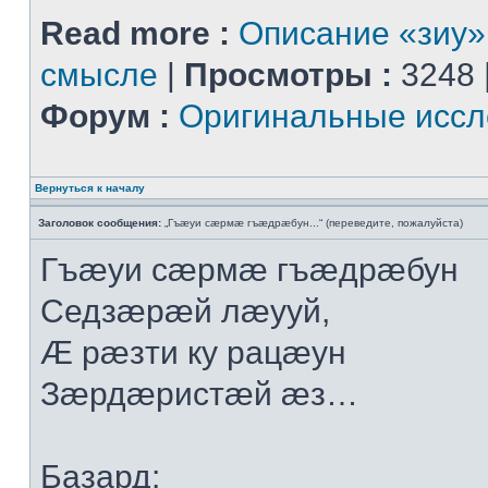
Read more :
Описание «зиу»
смысле
|
Просмотры :
3248 
Форум :
Оригинальные иссл
Вернуться к началу
Заголовок сообщения:
„Гъæуи сæрмæ гъæдрæбун...“ (переведите, пожалуйста)
Гъæуи сæрмæ гъæдрæбун
Седзæрæй лæууй,
Æ рæзти ку рацæун
Зæрдæристæй æз…
Базард: