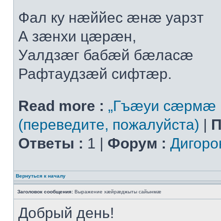
Фал ку нæййес æнæ уарзт
А зæнхи цæрæн,
Уалдзæг бабæй бæласæ
Рафтаудзæй сифтæр.
Read more :
„Гъæуи сæрмæ 
(переведите, пожалуйста)
|
П
Ответы :
1 |
Форум :
Дигоро
Вернуться к началу
Заголовок сообщения:
Выражение хæйрæджыты сайынмæ
Добрый день!