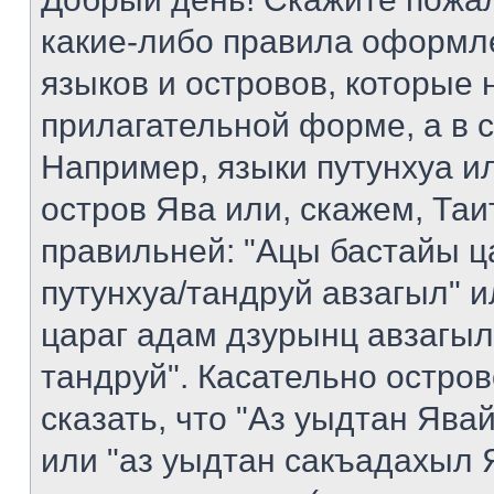
какие-либо правила оформл
языков и островов, которые 
прилагательной форме, а в 
Например, языки путунхуа ил
остров Ява или, скажем, Таи
правильней: "Ацы бастайы ц
путунхуа/тандруй авзагыл" 
цараг адам дзурынц авзагыл
тандруй". Касательно остро
сказать, что "Аз уыдтан Яв
или "аз уыдтан сакъадахыл Я