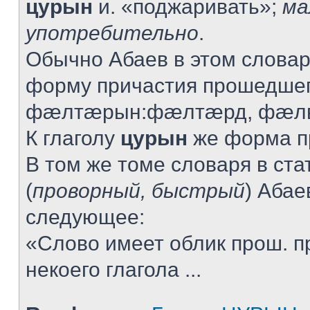
цурын
и. «поджаривать»;
ма
употребительно
.
Обычно Абаев в этом словар
форму причастия прошедшег
фæлтæрын:фæлтæрд, фæлв
К глаголу
цурын
же форма пр
В том же томе словаря в ста
(
проворный, быстрый
) Абае
следующее:
«Слово имеет облик прош. п
некоего глагола ...