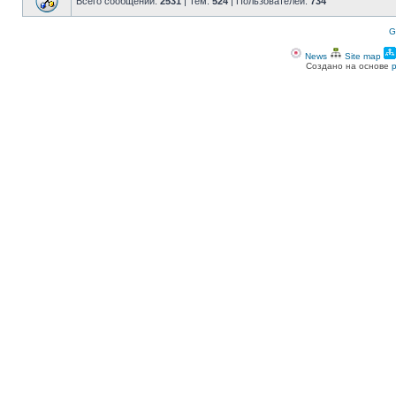
Всего сообщений:
2531
| Тем:
524
| Пользователей:
734
G
News
Site map
Создано на основе