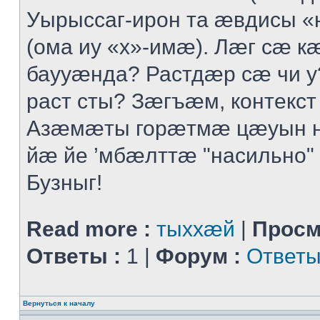
Уырыссаг-ирон та ӕвдисы «
(ома иу «х»-имӕ). Лӕг сӕ 
баууӕнда? Растдӕр сӕ чи 
раст сты? Зӕгъӕм, контекст
Азӕмӕты горӕтмӕ цӕуын 
йӕ йе ’мбӕлттӕ "насильно" 
Бузныг!
Read more :
тыххӕй
|
Просм
Ответы :
1 |
Форум :
Ответы
Вернуться к началу