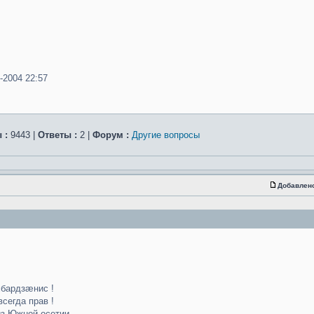
-2004 22:57
 :
9443 |
Ответы :
2 |
Форум :
Другие вопросы
Добавлен
бардзæнис !
всегда прав !
з Южной осетии , ...