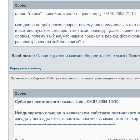
Quote:
слово "цъаех" - синий или зелён - цхинвалец - 09-10-2003 21:13
мне давно не даёт покоя вопрос. почему так получилось, что в о
в осетино-русском словаре, там такой перевод: цъаех - синий ,г
словом. почему так? неужто нашим предкам в период формирова
распространенным заболеванием?:) ...
Read more :
Слово «цъæх» и мнимая бедность осет. языка
|
Прос
Вернуться к началу
Заголовок сообщения:
Субстрат осетинского языка и происхождение нартского эпо
Quote:
Субстрат осетинского языка - Leo - 08-07-2004 14:10
Неоднократно слышал о кавказском субстрате осетинского я
запада у него адыгские, с востока нахские. А может южные, карт
--------------------------------------------------------------------------------