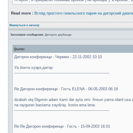
Read more :
Вгляд простого гизельского парня на дигорский диале
Вернуться к началу
Заголовок сообщения:
Дигорон дзубанди
Quote:
Дигорон конференци - Чермен - 22-11-2002 10:10
Уа бонта хуарз,дигор
--------------------------------------------------------------------------------
Re:Дигорон конференци - Гость ELENA - 06-05-2003 06:18
dzabah otq Digoron adam kami dar ayta omi .finsun yama idard usa 
na rayguran bastama zaydzay. kosta ama lena.
--------------------------------------------------------------------------------
Re:Re:Дигорон конференци - Гость - 15-09-2003 16:01