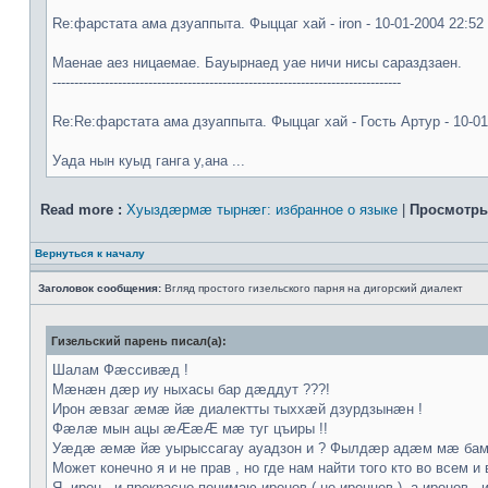
Re:фарстата ама дзуаппыта. Фыццаг хай - iron - 10-01-2004 22:52
Мaeнae aeз ницaeмae. Бауырнaeд уae ничи нисы сараздзaeн.
--------------------------------------------------------------------------------
Re:Re:фарстата ама дзуаппыта. Фыццаг хай - Гость Артур - 10-01
Уада нын куыд ганга у,ана ...
Read more :
Хуыздæрмæ тырнæг: избранное о языке
|
Просмотры
Вернуться к началу
Заголовок сообщения:
Вгляд простого гизельского парня на дигорский диалект
Гизельский парень писал(а):
Шалам Фæссивæд !
Мæнæн дæр иу ныхасы бар дæддут ???!
Ирон æвзаг æмæ йæ диалектты тыххæй дзурдзынæн !
Фæлæ мын ацы æÆæÆ мæ туг цъиры !!
Уæдæ æмæ йæ уырыссагау ауадзон и ? Фылдæр адæм мæ бам
Может конечно я и не прав , но где нам найти того кто во всем и 
Я--ирон , и прекрасно понимаю иронов ( не иронцев ), а иронов , и