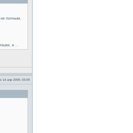
 не полным,
ыке, и ...
о:
14 апр 2006, 03:05