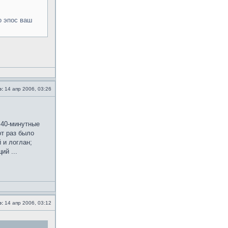
о эпос ваш
о:
14 апр 2006, 03:26
 40-минутные
от раз было
 и логлан;
ий ...
о:
14 апр 2006, 03:12