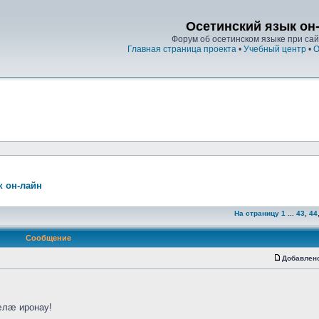
Осетинский язык он
Форум об осетинском языке при сайт
Главная страница проекта
•
Учебный центр
•
О
к он-лайн
На страницу
1
...
43
,
44
Сообщение
Добавлен
лæ иронау!