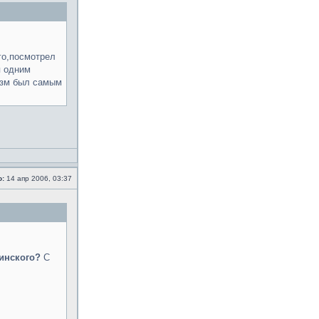
ого,посмотрел
я одним
изм был самым
о:
14 апр 2006, 03:37
инского?
С