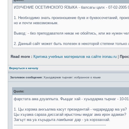
ИЗУЧЕНИЕ ОСЕТИНСКОГО ЯЗЫКА - балсагы цалх - 07-02-2005 0
1. Необходимо знать произношение букв и буквосочетаний, произ
но и почти невозможным.
Вывод: - без преподавателя никак не обойтись, или же нужен ч
2. Данный сайт может быть полезен в некоторой степени только 
Read more :
Критика учебных материалов на сайте ironau.ru
|
Прос
Вернуться к началу
Заголовок сообщения:
Хуыздæрмæ тырнæг: избранное о языке
Quote:
фарстата ама дзуаппыта. Фыццаг хай - хуыздарма тырнаг - 10-01
1. Цы хорзма анхъалма касут президентай - чидариддар ма уа?
Цы хъуама сараза диссагай ирыстоны мидаг ама ирон адаман?
Загъут ма уа хъуыдыта ламбынаг дар - уа хорззаххай.
--------------------------------------------------------------------------------