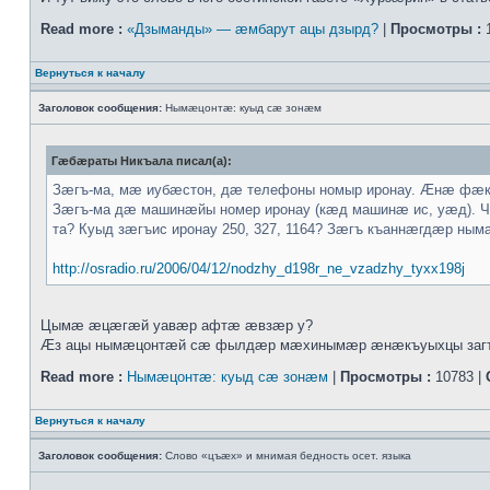
Read more :
«Дзыманды» — æмбарут ацы дзырд?
|
Просмотры :
1
Вернуться к началу
Заголовок сообщения:
Нымæцонтæ: куыд сæ зонæм
Гæбæраты Никъала писал(а):
Зæгъ-ма, мæ иубæстон, дæ телефоны номыр иронау. Æнæ фæ
Зæгъ-ма дæ машинæйы номер иронау (кæд машинæ ис, уæд)
та? Куыд зæгъис иронау 250, 327, 1164? Зæгъ къаннæгдæр н
http://osradio.ru/2006/04/12/nodzhy_d198r_ne_vzadzhy_tyxx198j
Цымæ æцæгæй уавæр афтæ æвзæр у?
Æз ацы нымæцонтæй сæ фылдæр мæхинымæр æнæкъуыхцы загъ
Read more :
Нымæцонтæ: куыд сæ зонæм
|
Просмотры :
10783 |
Вернуться к началу
Заголовок сообщения:
Слово «цъæх» и мнимая бедность осет. языка