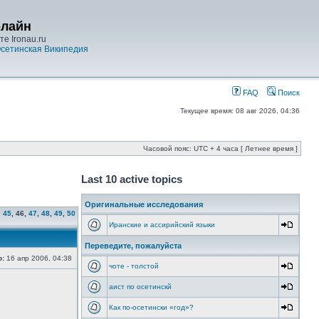
-лайн
е Ironau.ru
сетинская Википедия
FAQ
Поиск
Текущее время: 08 авг 2026, 04:36
Часовой пояс: UTC + 4 часа [ Летнее время ]
Last 10 active topics
Оригинальные исследования
,
45
,
46
,
47
,
48
,
49
,
50
Иранские и ассирийский языки
Переведите, пожалуйста
о:
16 апр 2006, 04:38
чоте - толстой
аист по осетинскй
Как по-осетински «год»?