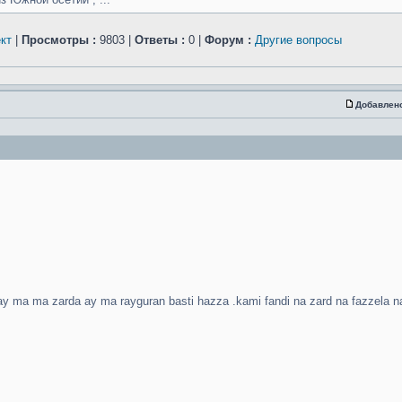
кт
|
Просмотры :
9803 |
Ответы :
0 |
Форум :
Другие вопросы
Добавлен
ay ma ma zarda ay ma rayguran basti hazza .kami fandi na zard na fazzela n