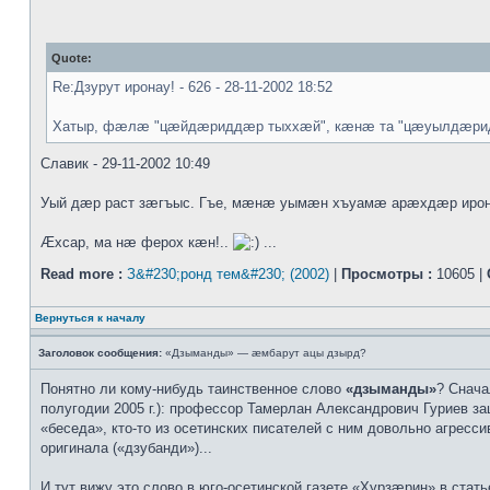
Quote:
Re:Дзурут иронау! - 626 - 28-11-2002 18:52
Хатыр, фæлæ "цæйдæриддæр тыххæй", кæнæ та "цæуылдæрид
Славик - 29-11-2002 10:49
Уый дæр раст зæгъыс. Гъе, мæнæ уымæн хъуамæ арæхдæр ирона
Æхсар, ма нæ ферох кæн!..
...
Read more :
З&#230;ронд тем&#230; (2002)
|
Просмотры :
10605 |
Вернуться к началу
Заголовок сообщения:
«Дзыманды» — æмбарут ацы дзырд?
Понятно ли кому-нибудь таинственное слово
«дзыманды»
? Снача
полугодии 2005 г.): профессор Тамерлан Александрович Гуриев за
«беседа», кто-то из осетинских писателей с ним довольно агресс
оригинала («дзубанди»)...
И тут вижу это слово в юго-осетинской газете «Хурзæрин» в ста