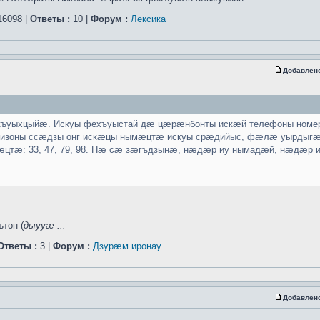
6098 |
Ответы :
10 |
Форум :
Лексика
Добавлен
къуыхцыйæ. Искуы фехъуыстай дæ цæрæнбонты искæй телефоны номер
. Чизоны ссæдзы онг искæцы нымæцтæ искуы срæдийыс, фæлæ уырды
ымæцтæ: 33, 47, 79, 98. Нæ сæ зæгъдзынæ, нæдæр иу нымадæй, нæдæр
тон (
дыууæ ...
Ответы :
3 |
Форум :
Дзурæм иронау
Добавлен