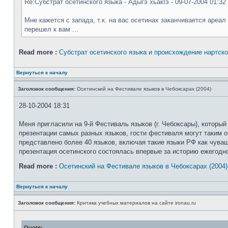
Re:Субстрат осетинского языка - Адыгэ хьакIэ - 09-07-2004 01:32
Мне кажется с запада, т.к. на вас осетинах заканчивается ареал
перешел к вам ...
Read more :
Субстрат осетинского языка и происхождение нартско
Вернуться к началу
Заголовок сообщения:
Осетинский на Фестивале языков в Чебоксарах (2004)
28-10-2004 18:31
Меня пригласили на 9-й Фестиваль языков (г. Чебоксары), которы
презентации самых разных языков, гости фестиваля могут таким об
представлено более 40 языков, включая такие языки РФ как чуваш
презентация осетинского состоялась впервые за историю ежегодно
Read more :
Осетинский на Фестивале языков в Чебоксарах (2004)
Вернуться к началу
Заголовок сообщения:
Критика учебных материалов на сайте ironau.ru
Quote: