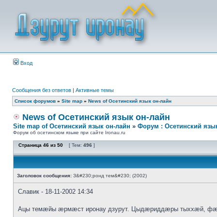
Вход
Сообщения без ответов
|
Активные темы
Список форумов
»
Site map
»
News of Осетинский язык он-лайн
News of Осетинский язык он-лайн
Site map of Осетинский язык он-лайн
»
Форум : Осетинский язы
Форум об осетинском языке при сайте Ironau.ru
Страница
46
из
50
[ Тем:
496
]
Заголовок сообщения:
З&#230;ронд тем&#230; (2002)
Славик - 18-11-2002 14:34
Ацы темæйы æрмæст иронау дзурут. Цыдæриддæры тыххæй, фæ