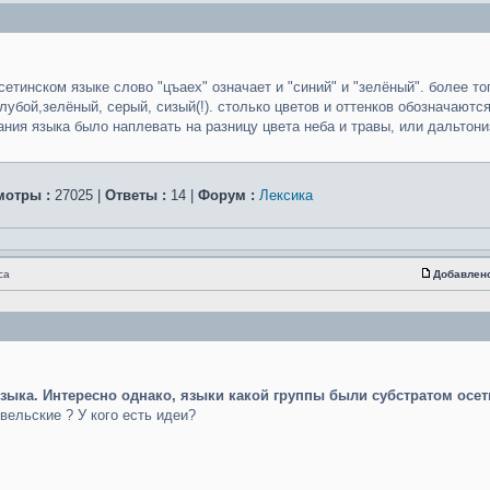
сетинском языке слово "цъаех" означает и "синий" и "зелёный". более т
олубой,зелёный, серый, сизый(!). столько цветов и оттенков обозначаютс
ния языка было наплевать на разницу цвета неба и травы, или дальтон
мотры :
27025 |
Ответы :
14 |
Форум :
Лексика
са
Добавлен
зыка. Интересно однако, языки какой группы были субстратом осет
вельские ? У кого есть идеи?