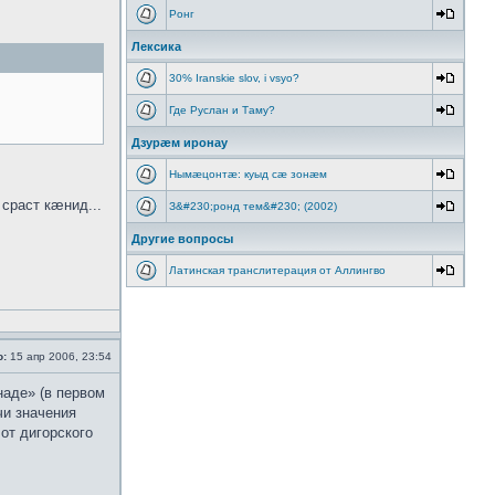
Ронг
Лексика
30% Iranskie slov, i vsyo?
Где Руслан и Таму?
Дзурæм иронау
Нымæцонтæ: куыд сæ зонæм
раст кæнид...
З&#230;ронд тем&#230; (2002)
Другие вопросы
Латинская транслитерация от Аллингво
о:
15 апр 2006, 23:54
наде» (в первом
чи значения
от дигорского