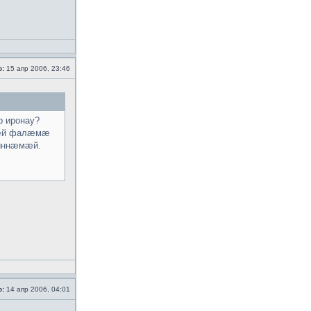
о:
15 апр 2006, 23:46
 иронау?
гæй фалæмæ
 иннæмæй.
о:
14 апр 2006, 04:01