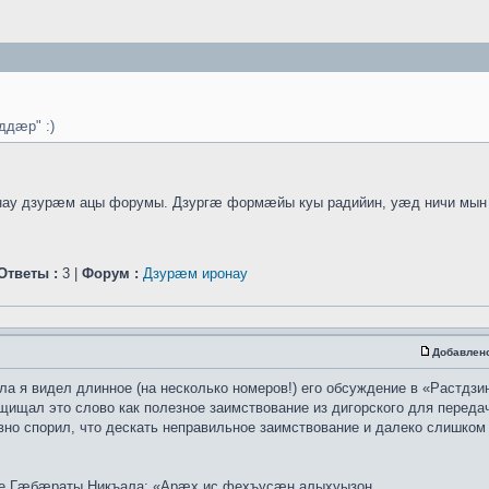
дæр" :)
у дзурæм ацы форумы. Дзургæ формæйы куы радийин, уæд ничи мын с
Ответы :
3 |
Форум :
Дзурæм иронау
Добавлен
ла я видел длинное (на несколько номеров!) его обсуждение в «Растдзи
щищал это слово как полезное заимствование из дигорского для переда
ивно спорил, что дескать неправильное заимствование и далеко слишком 
тье Гæбæраты Никъала: «Арæх ис фехъусæн алыхуызон ...