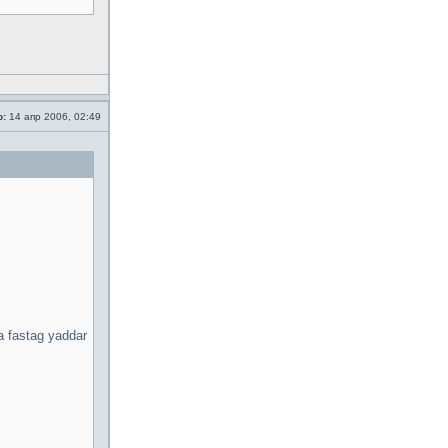
о:
14 апр 2006, 02:49
a fastag yaddar