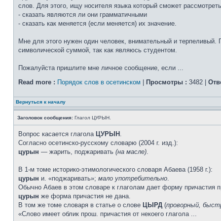
слов. Для этого, ищу носителя языка который сможет рассмотрет
- сказать являются ли они грамматичными
- сказать как меняется (если меняется) их значение.
Мне для этого нужен один человек, внимательный и терпеливый. 
символической суммой, так как являюсь студентом.
Пожалуйста пришлите мне личное сообщение, если ...
Read more :
Порядок слов в осетинском
|
Просмотры :
3482 |
Отв
Вернуться к началу
Заголовок сообщения:
Глагол ЦУРЫН.
Вопрос касается глагола
ЦУРЫН
.
Согласно осетинско-русскому словарю (2004 г. изд.):
цурын
— жарить, поджаривать
(на масле)
.
В 1-м томе историко-этимологического словаря Абаева (1958 г.):
цурын
и. «поджаривать»;
мало употребительно
.
Обычно Абаев в этом словаре к глаголам дает форму причасти
цурын
же форма причастия не дана.
В том же томе словаря в статье о слове
ЦЫРД
(
проворный, быст
«Слово имеет облик прош. причастия от некоего глагола ...