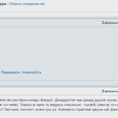
рум :
Ответы специалистов
Добавлен
Переведите, пожалуйста
Добавлен
хӕй»-йы растфыссынады фӕдыл. Дзырдуаттӕ ацы дзырд дыууӕ хуызы
 «х»-имӕ). Уырыссаг-ирон та ӕвдисы «насильно - тыхӕй» (ома иу «х»
ты? Зӕгъӕм, контекст ахӕм куы уа: Азӕмӕты горӕтмӕ цӕуын нӕ ф