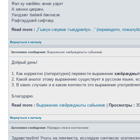
Фал ку нæййес æнæ уарзт
А зæнхи цæрæн,
Уалдзæг бабæй бæласæ
Рафтаудзæй сифтæр.
Read more :
„Гъæуи сæрмæ гъæдрæбун...“ (переведите, пожалуйс
Вернуться к началу
Заголовок сообщения:
Выражение хæйрæджыты сайынмæ
Добрый день!
1. Как корректно (литературно) перевести выражение
хæйрæджыт
2. Какой аналог этому выражению существует в русском языке, е
3. В каких случаях и в каком контексте это выражение употребля
Благодарю.
Read more :
Выражение хæйрæджыты сайынмæ
|
Просмотры :
30
Вернуться к началу
Заголовок сообщения:
Порядок слов в осетинском
Здравствуйте! Учусь на лингвиста, исследую синтаксис осетинско