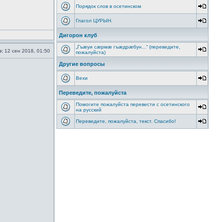
Порядок слов в осетинском
Глагол ЦУРЫН.
Дигорон клуб
„Гъæуи сæрмæ гъæдрæбун...“ (переведите,
о:
12 сен 2018, 01:50
пожалуйста)
Другие вопросы
Вехи
Переведите, пожалуйста
Помогите пожалуйста перевести с осетинского
на русский
Переведите, пожалуйста, текст. Спасибо!