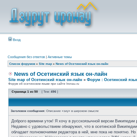
Вход
Сообщения без ответов
|
Активные темы
Список форумов
»
Site map
»
News of Осетинский язык он-лайн
News of Осетинский язык он-лайн
Site map of Осетинский язык он-лайн
»
Форум : Осетинский язы
Форум об осетинском языке при сайте Ironau.ru
Страница
1
из
50
[ Тем:
496
]
Заголовок сообщения:
Описание «зиу» в широком смысле
Доброго времени уток! Я хочу в русскоязычной версии Википедии 
Недавно с удовольствием обнаружил, что в осетинской Википедии 
обладает полномочиями редактора в ней, мне пока не понятно. Н