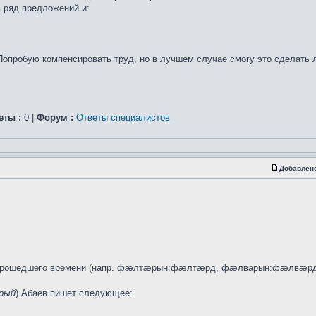
ь ряд предложений и:
Попробую компенсировать труд, но в лучшем случае смогу это сделать
еты :
0 |
Форум :
Ответы специалистов
Добавлен
я прошедшего времени (напр. фæлтæрын:фæлтæрд, фæлварын:фæлвæрд)
рый
) Абаев пишет следующее: