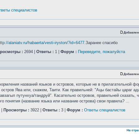
тветы специалистов
Добавлен
ttp://alaniatv.ru/habaerta/vesti-iryston/?id=6477
.Заранее спасибо
росмотры :
2694 |
Ответы :
1 |
Форум :
Переведите, пожалуйста
Добавлен
ормления названий языков и островов, которые не в прилагательной фо
 остров Ява или, скажем, Таити. Как правильней: "Ацы бастайы цараг а
авзагыл путунхуа/тандруй". Касательно островов, правильней сказать, ч
 понятия (название языка или название острова) свои правила? ...
|
Просмотры :
3922 |
Ответы :
3 |
Форум :
Ответы специалистов
На стр