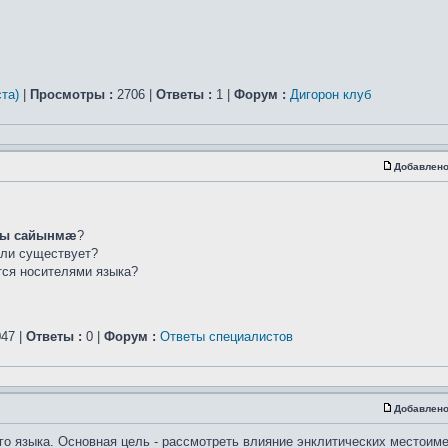
та)
|
Просмотры :
2706 |
Ответы :
1 |
Форум :
Дигорон клуб
Добавлено
ы сайынмæ
?
сли существует?
ется носителями языка?
47 |
Ответы :
0 |
Форум :
Ответы специалистов
Добавлено
го языка. Основная цель - рассмотреть влияние энклитических местоим