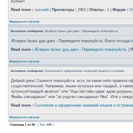
Бузныг!
Read more :
тыххӕй
|
Просмотры :
2901 |
Ответы :
1 |
Форум :
О
Вернуться к началу
Заголовок сообщения:
Æгæрон буныг дзы дæн - Переведите пожалуйста.
Æгæрон буныг дзы дæн - Переведите пожалуйста. Взято отсюда
h
Read more :
Æгæрон буныг дзы дæн - Переведите пожалуйста.
|
П
Вернуться к началу
Заголовок сообщения:
Склонения и оформление названий языков и островов
Добрый день! Скажите пожалуйста, есть ли какие-либо правила оф
существительной. Например, языки путунхуа или тандруй, а также
путунхуа/тандруй авзагыл" или "Ацы бастайы цараг адам дзурынц 
Явайы сакъадахыл" или "аз уыдтан сакъадахыл Ява". Или у каждого
Read more :
Склонения и оформление названий языков и островов
Вернуться к началу
Страница
1
из
50
[ Тем:
496
]