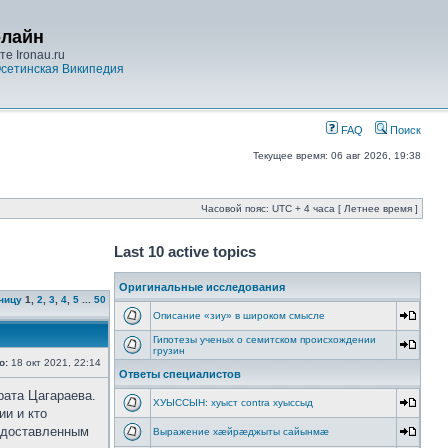
-лайн
е Ironau.ru
сетинская Википедия
FAQ
Поиск
Текущее время: 06 авг 2026, 19:38
Часовой пояс: UTC + 4 часа [ Летнее время ]
Last 10 active topics
Оригинальные исследования
ницу
1
,
2
,
3
,
4
,
5
...
50
Описание «зиу» в широком смысле
Гипотезы ученых о семитском происхождении
грузин
о:
18 окт 2021, 22:14
Ответы специалистов
рата Цагараева.
ХУЫССЫН: хуыст contra хуыссыд
ии и кто
редоставленным
Выражение хæйрæджыты сайынмæ