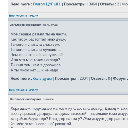
Read more :
Глагол ЦУРЫН.
|
Просмотры :
3964 |
Ответы :
3 |
Фо
Вернуться к началу
Заголовок сообщения:
боль души
Моё сердце разбил ты на части,
Как песок растоптал мою душу,
Ты-кого я считала счастьем,
Ты-кого я считала лучшим....
Чем же я это всё заслужила?
И за что мне такая награда?
Ты был тем, кем я дорожила...
А ты мною нет.....и не надо
Read more :
боль души
|
Просмотры :
2004 |
Ответы :
0 |
Форум :
Вернуться к началу
Заголовок сообщения:
тыххӕй
Хорз адӕм, ноджыдӕр ма мӕм иу фарста фӕзынд. Дзырд «тых
ирон-уырыссаг дзырдуат ӕвдисы «тыххӕй - насильно» (ома дыууӕ
кӕцыйыл баууӕнда? Растдӕр сӕ чи у? Ӕви дыууӕ дӕр раст с
йе ’мбӕлттӕ "насильно" ракодтой.