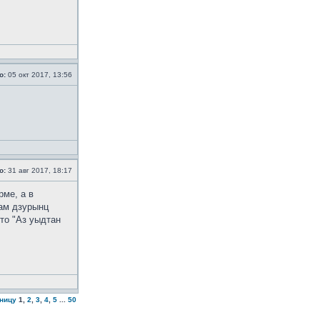
о:
05 окт 2017, 13:56
о:
31 авг 2017, 18:17
рме, а в
дам дзурынц
то "Аз уыдтан
аницу
1
,
2
,
3
,
4
,
5
...
50