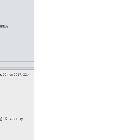
 лишь
о:
05 ноя 2017, 22:44
. К глаголу