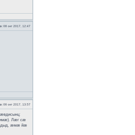
о:
08 окт 2017, 12:47
о:
06 окт 2017, 13:57
 ӕвдисынц:
-имӕ). Лӕг сӕ
ӕндыд, ӕмӕ йӕ