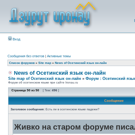
Вход
Сообщения без ответов
|
Активные темы
Список форумов
»
Site map
»
News of Осетинский язык он-лайн
News of Осетинский язык он-лайн
Site map of Осетинский язык он-лайн
»
Форум : Осетинский язы
Форум об осетинском языке при сайте Ironau.ru
Страница
50
из
50
[ Тем:
496
]
Сообщение
Заголовок сообщения:
Есть ли в осетинском языке падежи?
Живко на старом форуме писал