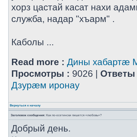
хорз цастай касат нахи адам
служба, надар "хъарм" .
Каболы ...
Read more :
Дины хабартæ
Просмотры :
9026 |
Ответы 
Дзурæм иронау
Вернуться к началу
Заголовок сообщения:
Как по-осетински пишется «любовь»?
Добрый день.