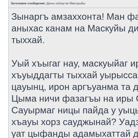
Заголовок сообщения:
Дины хабартæ Мæскуыйы
Зынаргъ амзаххонта! Ман ф
аныхас канам на Маскуйы д
тыххай.
Уый хъыгаг нау, маскуыйаг и
хъуыддагты тыххай уырысса
цауынц, ирон аргъуанма та 
Цыма ничи фазагъы на иры 
Сауырмаг ницы пайда у уыц
хъауы хорз сауджынай? Уад
уат цыфанды адамыхаттай д