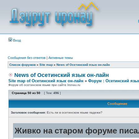
Вход
Сообщения без ответов
|
Активные темы
Список форумов
»
Site map
»
News of Осетинский язык он-лайн
News of Осетинский язык он-лайн
Site map of Осетинский язык он-лайн
»
Форум : Осетинский язы
Форум об осетинском языке при сайте Ironau.ru
Страница
50
из
50
[ Тем:
496
]
Сообщение
Заголовок сообщения:
Есть ли в осетинском языке падежи?
Живко на старом форуме писал