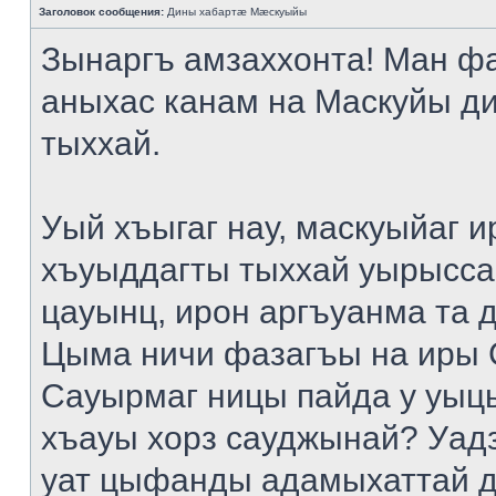
Заголовок сообщения:
Дины хабартæ Мæскуыйы
Зынаргъ амзаххонта! Ман ф
аныхас канам на Маскуйы д
тыххай.
Уый хъыгаг нау, маскуыйаг и
хъуыддагты тыххай уырысса
цауынц, ирон аргъуанма та 
Цыма ничи фазагъы на иры 
Сауырмаг ницы пайда у уыц
хъауы хорз сауджынай? Уад
уат цыфанды адамыхаттай д