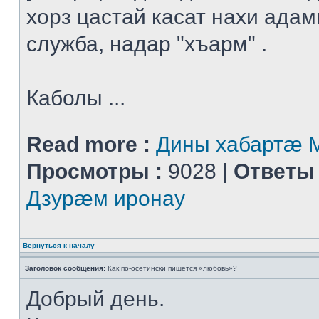
хорз цастай касат нахи адам
служба, надар "хъарм" .
Каболы ...
Read more :
Дины хабартæ
Просмотры :
9028 |
Ответы 
Дзурæм иронау
Вернуться к началу
Заголовок сообщения:
Как по-осетински пишется «любовь»?
Добрый день.