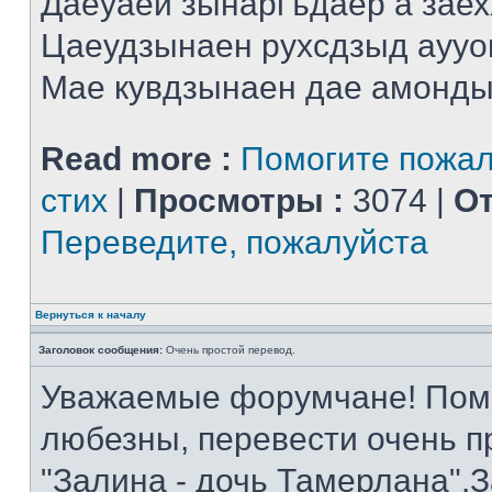
Даеуаей зынаргъдаер а заех
Цаеудзынаен рухсдзыд аууо
Мае кувдзынаен дае амонды 
Read more :
Помогите пожал
стих
|
Просмотры :
3074 |
От
Переведите, пожалуйста
Вернуться к началу
Заголовок сообщения:
Очень простой перевод.
Уважаемые форумчане! Помог
любезны, перевести очень п
"Залина - дочь Тамерлана".