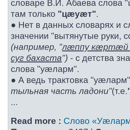
словаре В.И. Абаева слова "ц
там только
"цæуæт"
.
● Нет в данных словарях и 
значении "вытянутые руки, с
(например, "
лæппу кæртæй 
суг бахаста
")
- с детства зн
слова "уæларм".
● А ведь трактовка "уæларм
тыльная часть ладони"
(т.е.
...
Read more :
Слово «Уæларм»