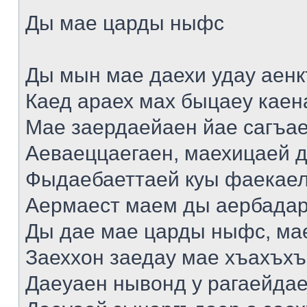
Ды мае царды ныфс
Ды мын мае даехи удау аен
Каед араех мах быцаеу каен
Мае заердаейаен йае сагъа
Аеваеццаегаен, маехицаей д
Фыдаебаеттаей куы фаекаел
Аермаест маем ды аербадар
Ды дае мае царды ныфс, мае
Заеххон заедау мае хъахъхъ
Даеуаен нывонд у рагаейда