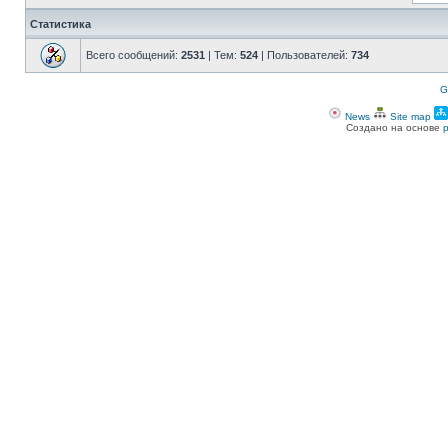
Статистика
Всего сообщений:
2531
| Тем:
524
| Пользователей:
734
G
News
Site map
Создано на основе