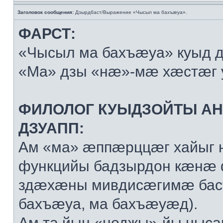
Заголовок сообщения:
Дзырдбаст/Выражение «Чысыл ма бахъæуа».
ФАРСТ:
«Чысыл ма бахъæуа» куыд 
«Ма» дзы «нæ»-мæ хæстæг 
ФИЛОЛОГ КУЫДЗОЙТЫ А
ДЗУАПП:
Ам «ма» æппæрццæг хайыг 
функцийы бадзырдон кæнæ
здæхæны мивдисæгимæ баст
бахъæуа, ма бахъæуæд).
Ам та йын «ноджы»-йы ныса