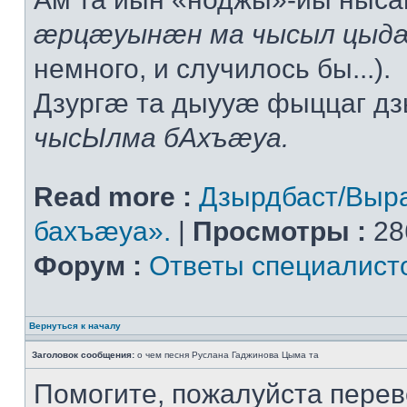
æрцæуынæн ма чысыл цыдæ
немного, и случилось бы...).
Дзургæ та дыууæ фыццаг дз
чысЫлма бАхъæуа.
Read more :
Дзырдбаст/Выр
бахъæуа».
|
Просмотры :
28
Форум :
Ответы специалист
Вернуться к началу
Заголовок сообщения:
о чем песня Руслана Гаджинова Цыма та
Помогите, пожалуйста перев