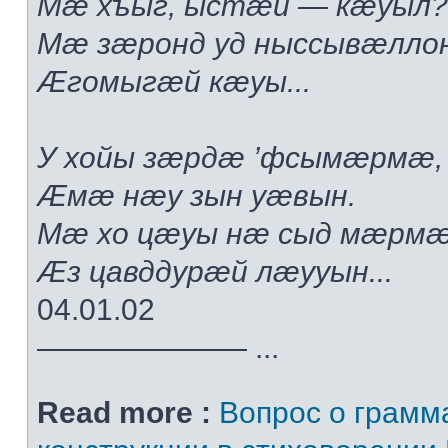
Мæ хъыг, ыстæй — кæуыл?.
Мæ зæронд уд ныссывæлло
Æгомыгæй кæуы...
У хойы зæрдæ ’фсымæрмæ,
Æмæ нæу зын уæвын.
Мæ хо цæуы нæ сыд мæрмæ
Æз цавддурæй лæууын...
04.01.02
——————— ...
Read more :
Вопрос о грамм