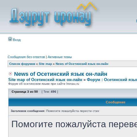
Вход
Сообщения без ответов
|
Активные темы
Список форумов
»
Site map
»
News of Осетинский язык он-лайн
News of Осетинский язык он-лайн
Site map of Осетинский язык он-лайн
»
Форум : Осетинский язы
Форум об осетинском языке при сайте Ironau.ru
Страница
3
из
50
[ Тем:
496
]
Сообщение
Заголовок сообщения:
Помогите пожалуйста перести стих
Помогите пожалуйста переве