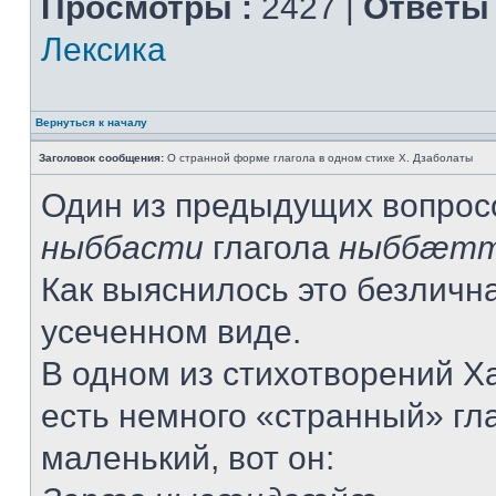
Просмотры :
2427 |
Ответы 
Лексика
Вернуться к началу
Заголовок сообщения:
О странной форме глагола в одном стихе Х. Дзаболаты
Один из предыдущих вопрос
ныббасти
глагола
ныббæт
Как выяснилось это безличн
усеченном виде.
В одном из стихотворений Х
есть немного «странный» гла
маленький, вот он: