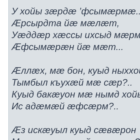
У хойы зæрдæ ’фсымæрмæ..
Æрсырдта йæ мæлæт,
Уæддæр хæссы ихсыд мæр
Æфсымæрæн йæ мæт...
Æллæх, мæ бон, куыд ныххо
Тымбыл къухæй мæ сæр?..
Куыд бакæуон мæ нымд хой
Ис адæмæй æфсæрм?..
Æз искæуыл куыд сæвæрон