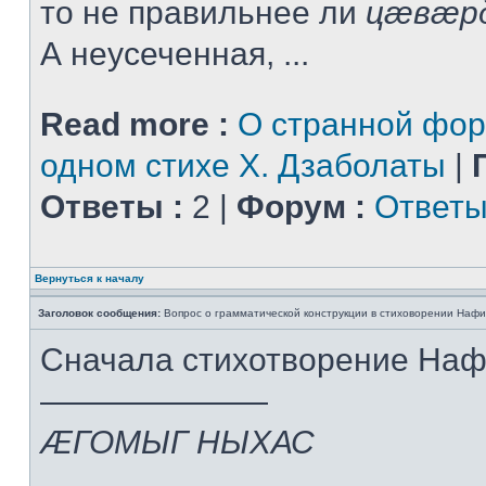
то не правильнее ли
цæвæр
А неусеченная, ...
Read more :
О странной фор
одном стихе Х. Дзаболаты
|
Ответы :
2 |
Форум :
Ответы
Вернуться к началу
Заголовок сообщения:
Вопрос о грамматической конструкции в стиховорении Нафи
Сначала стихотворение На
———————
ÆГОМЫГ НЫХАС