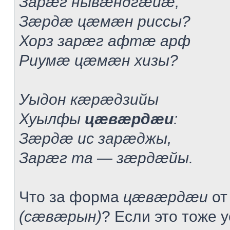
Зарæг нывæндгæйæ,
Зæрдæ цæмæн риссы?
Хорз зарæг афтæ арф
Риумæ цæмæн хизы?
Уыдон кæрæдзийы
Хуылфы
цæвæрдæи
:
Зæрдæ ис зарæджы,
Зарæг та — зæрдæйы.
Что за форма
цæвæрдæи
от
(сæвæрын)
? Если это тоже 