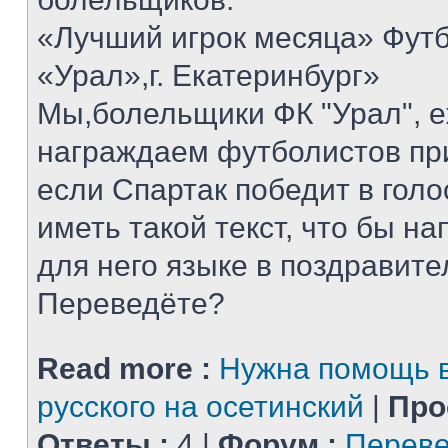
«Лучший игрок месяца» Футб
«Урал»,г. Екатеринбург»
Мы,болельщики ФК "Урал", 
награждаем футболистов при
если Спартак победит в голо
иметь такой текст, что бы н
для него языке в поздравит
Переведёте?
Read more :
Нужна помощь в
русского на осетинский
|
Про
Ответы :
4 |
Форум :
Переве