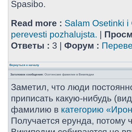
Spasibo.
Read more :
Salam Osetinki i
perevesti pozhalujsta.
|
Просм
Ответы :
3 |
Форум :
Переве
Вернуться к началу
Заголовок сообщения:
Осетинские фамилии в Википедии
Заметил, что люди постоянн
приписать какую-нибудь (ви
фамилию в
категорию «Иро
Получается ерунда, потому ч
Википедии собираются не вп