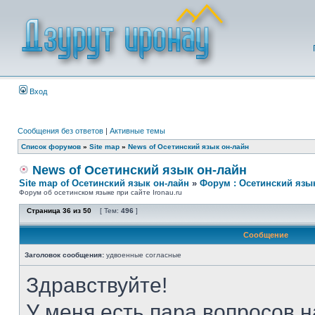
Вход
Сообщения без ответов
|
Активные темы
Список форумов
»
Site map
»
News of Осетинский язык он-лайн
News of Осетинский язык он-лайн
Site map of Осетинский язык он-лайн
»
Форум : Осетинский язы
Форум об осетинском языке при сайте Ironau.ru
Страница
36
из
50
[ Тем:
496
]
Сообщение
Заголовок сообщения:
удвоенные согласные
Здравствуйте!
У меня есть пара вопросов 