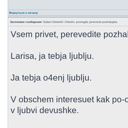
Вернуться к началу
Заголовок сообщения:
Salam Osetinki i Osetini, pomogite perevesti pozhalujsta.
Vsem privet, perevedite pozhal
Larisa, ja tebja ljublju.
Ja tebja o4enj ljublju.
V obschem interesuet kak po-os
v ljubvi devushke.