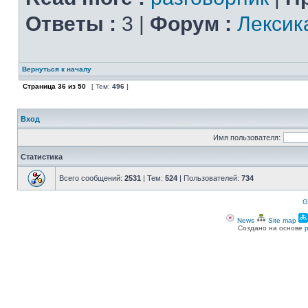
Ответы :
3 |
Форум :
Лексик
Вернуться к началу
Страница
36
из
50
[ Тем:
496
]
Вход
Имя пользователя:
Статистика
Всего сообщений:
2531
| Тем:
524
| Пользователей:
734
G
News
Site map
Создано на основе