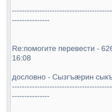
----------------------------------------
---------------
Re:помогите перевести - 626
16:08
дословно - Сызгъæрин сыкъ
----------------------------------------
---------------