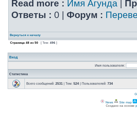
Read more :
Имя Агунда
|
Пр
Ответы :
0 |
Форум :
Переве
Вернуться к началу
Страница
48
из
50
[ Тем:
496
]
Вход
Имя пользователя:
Статистика
Всего сообщений:
2531
| Тем:
524
| Пользователей:
734
G
News
Site map
Создано на основе