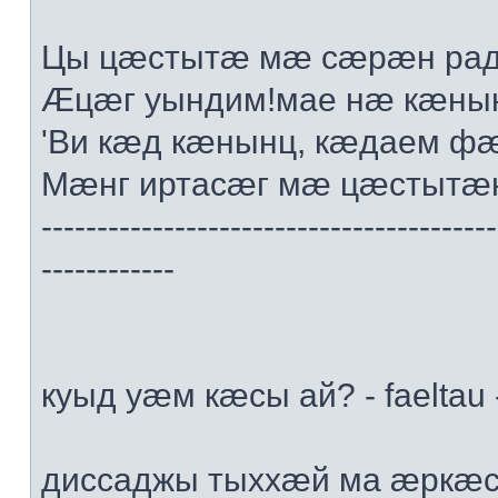
Цы цæстытæ мæ сæрæн радт
Æцæг уындим!мае нæ кæны
'Ви кæд кæнынц, кæдаем ф
Мæнг иртасæг мæ цæстытæн
-----------------------------------------
------------
куыд уæм кæсы ай? - faeltau 
диссаджы тыххæй ма æркæс