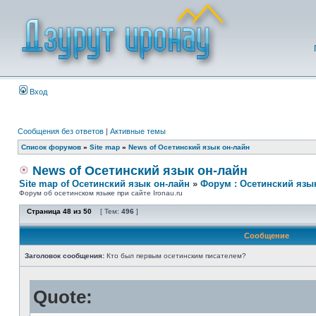
Вход
Сообщения без ответов
|
Активные темы
Список форумов
»
Site map
»
News of Осетинский язык он-лайн
News of Осетинский язык он-лайн
Site map of Осетинский язык он-лайн
»
Форум : Осетинский язы
Форум об осетинском языке при сайте Ironau.ru
Страница
48
из
50
[ Тем:
496
]
Сообщение
Заголовок сообщения:
Кто был первым осетинским писателем?
Quote: