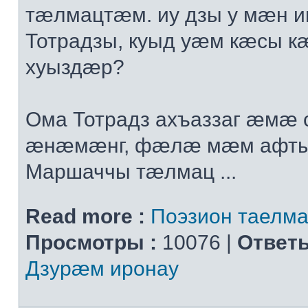
тæлмацтæм. иу дзы у мæн 
Тотрадзы, куыд уæм кæсы к
хуыздæр?
Ома Тотрадз ахъаззаг æмæ с
æнæмæнг, фæлæ мæм афты
Маршаччы тæлмац ...
Read more :
Поэзион таелма
Просмотры :
10076 |
Ответы
Дзурæм иронау