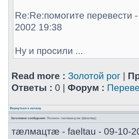
Re:Re:помогите перевести - 
2002 19:38
Ну и просили ...
Read more :
Золотой рог
|
Пр
Ответы :
0 |
Форум :
Переве
Вернуться к началу
Заголовок сообщения:
Поэзион таелмаецтае (Шекспир)
тæлмацтæ - faeltau - 09-10-2