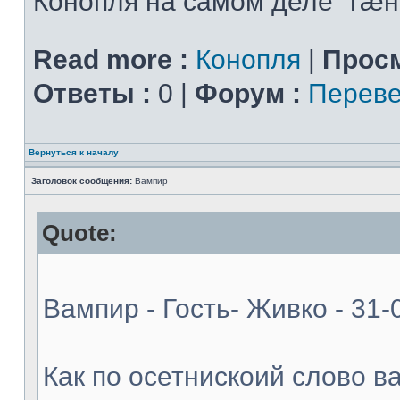
Конопля на самом деле "гæн
Read more :
Конопля
|
Просм
Ответы :
0 |
Форум :
Переве
Вернуться к началу
Заголовок сообщения:
Вампир
Quote:
Вампир - Гость- Живко - 31-
Как по осетнискоий слово в