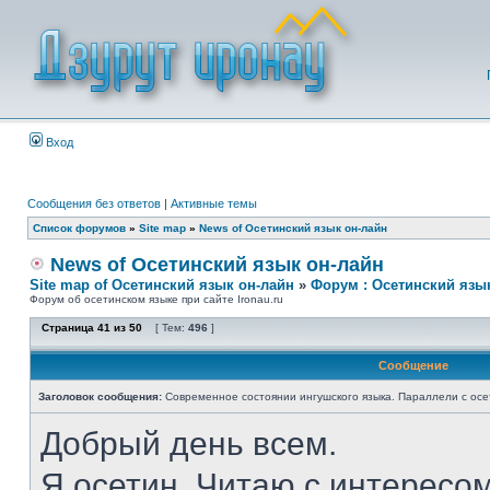
Вход
Сообщения без ответов
|
Активные темы
Список форумов
»
Site map
»
News of Осетинский язык он-лайн
News of Осетинский язык он-лайн
Site map of Осетинский язык он-лайн
»
Форум : Осетинский язы
Форум об осетинском языке при сайте Ironau.ru
Страница
41
из
50
[ Тем:
496
]
Сообщение
Заголовок сообщения:
Современное состоянии ингушского языка. Параллели с осе
Добрый день всем.
Я осетин. Читаю с интересом