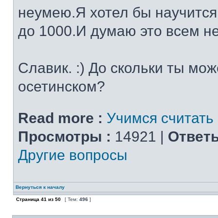
неумею.Я хотел бы научится
до 1000.И думаю это всем н
Славик. :) До скольки ты мо
осетинском?
Read more :
Учимся считать
Просмотры :
14921 |
Ответы
Другие вопросы
Вернуться к началу
Страница
41
из
50
[ Тем:
496
]