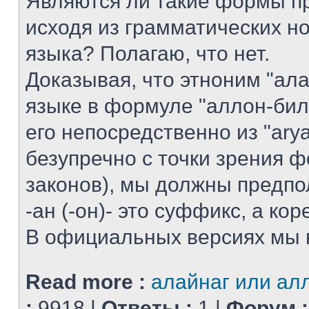
Являются ли такие формы п
исходя из грамматических н
языка? Полагаю, что нет.
Доказывая, что этноним "ал
языке в формуле "аллон-бил
его непосредственно из "arya
безупречно с точки зрения 
законов), мы должны предпол
-ан (-он)- это суффикс, а коре
В официальных версиях мы ви
Read more :
алайнаг или ал
:
9918 |
Ответы :
1 |
Форум :