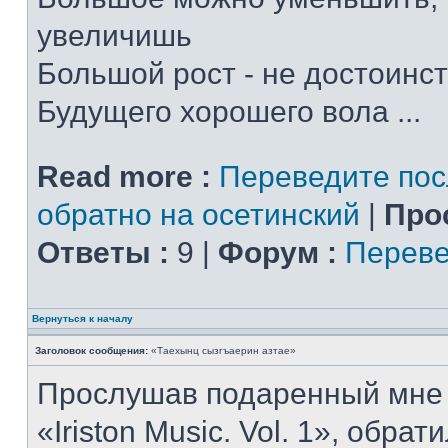
увеличишь
Большой рост - не достоинс
Будущего хорошего вола ...
Read more :
Переведите пос
обратно на осетинский
|
Про
Ответы :
9 |
Форум :
Переве
Вернуться к началу
Заголовок сообщения:
«Таехынц сызгъаерин азтае»
Прослушав подаренный мне 
«Iriston Music. Vol. 1», обра