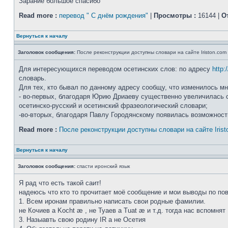
Зарание большое спасибо
Read more :
перевод " С днём рождения"
|
Просмотры :
16144 |
О
Вернуться к началу
Заголовок сообщения:
После реконструкции доступны словари на сайте Iriston.com
Для интересующихся переводом осетинских слов: по адресу
http:
словарь.
Для тех, кто бывал по данному адресу сообщу, что изменилось мн
- во-первых, благодаря Юрию Дриаеву существенно увеличилась с
осетинско-русский и осетинский фразеологический словари;
-во-вторых, благодаря Павлу Городянскому появилась возможность
Read more :
После реконструкции доступны словари на сайте Irist
Вернуться к началу
Заголовок сообщения:
спасти иронский язык
Я рад что есть такой саит!
надеюсь что кто то прочитает моё сообщение и мои выводы по пов
1. Всем иронам правильно написать свои родные фамилии.
не Кочиев а Kocht æ , не Туаев а Tuat æ и т.д. тогда нас вспомня
3. Назыавть свою родину IR а не Осетия