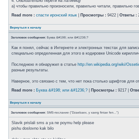
4. Обьязательно перети на латиницу
а) чтобы правильно произносили, правильно читали, правильно го
Read more :
спасти иронский язык
|
Просмотры :
9422 |
Ответы :
Вернуться к началу
Заголовок сообщения:
Буква &#198; или &#1236;?
Как я понял, сейчас в Интернете и электронных текстах для запис
специально определенная для этого в кодировке Unicode кирилли
Последнюю я обнаружил в статье
http://en.wikipedia.org/wiki/Osseti
разные результаты.
Наверное, это связано с тем, что нет пока столько шрифтов для о
Read more :
Буква &#198; или &#1236;?
|
Просмотры :
9217 |
Отве
Вернуться к началу
Заголовок сообщения:
SMS-послание ("Dzaebaex, y xaerg fintae fen...")
Slavik prislali sms a ya ne poymu help please
pishu doslovno kak bilo