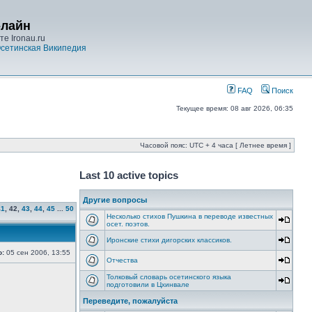
-лайн
е Ironau.ru
сетинская Википедия
FAQ
Поиск
Текущее время: 08 авг 2026, 06:35
Часовой пояс: UTC + 4 часа [ Летнее время ]
Last 10 active topics
Другие вопросы
41
,
42
,
43
,
44
,
45
...
50
Несколько стихов Пушкина в переводе известных
осет. поэтов.
Иронские стихи дигорских классиков.
о:
05 сен 2006, 13:55
Отчества
Толковый словарь осетинского языка
подготовили в Цхинвале
Переведите, пожалуйста