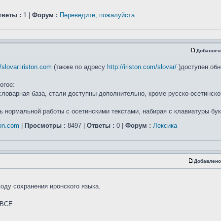
тветы :
1 |
Форум :
Переведите, пожалуйста
Добавлен
//slovar.iriston.com
(также по адресу
http://iriston.com/slovar/
)доступен об
огое:
ловарная база, стали доступны дополнительно, кроме русско-осетинско
 нормальной работы с осетинскими текстами, набирая с клавиатуры бук
on.com
|
Просмотры :
8497 |
Ответы :
0 |
Форум :
Лексика
Добавлено
оду сохранения иронского языка.
т ВСЕ