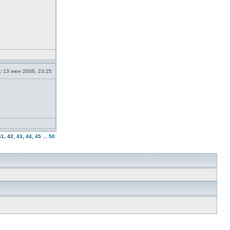
:
13 июн 2006, 23:25
41
,
42
,
43
,
44
,
45
...
50