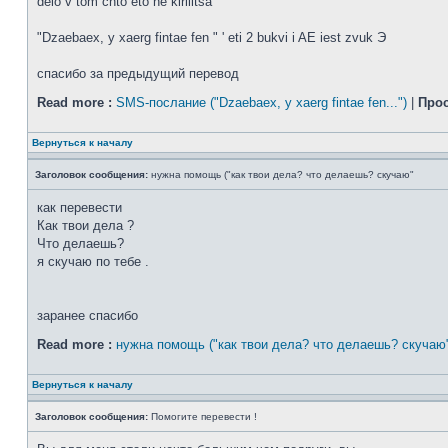
delo v tom chto eto ne kirilitsa
"Dzaebaex, y xaerg fintae fen " ' eti 2 bukvi i AE iest zvuk Э
спасибо за предыдущий перевод
Read more :
SMS-послание ("Dzaebaex, y xaerg fintae fen...")
|
Про
Вернуться к началу
Заголовок сообщения:
нужна помощь ("как твои дела? что делаешь? скучаю"
как перевести
Как твои дела ?
Что делаешь?
я скучаю по тебе .
заранее спасибо
Read more :
нужна помощь ("как твои дела? что делаешь? скучаю
Вернуться к началу
Заголовок сообщения:
Помогите перевести !