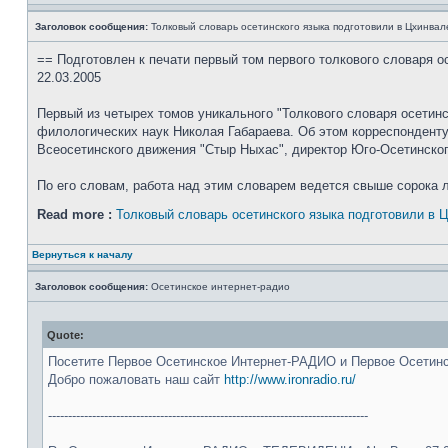
Заголовок сообщения:
Толковый словарь осетинского языка подготовили в Цхинвал
== Подготовлен к печати первый том первого толкового словаря о
22.03.2005
Первый из четырех томов уникального "Толкового словаря осетинс
филологических наук Николая Габараева. Об этом корреспонден
Всеосетинского движения "Стыр Ныхас", директор Юго-Осетинског
По его словам, работа над этим словарем ведется свыше сорока л
Read more :
Толковый словарь осетинского языка подготовили в 
Вернуться к началу
Заголовок сообщения:
Осетинское интернет-радио
Quote:
Посетите Первое Осетинское Интернет-РАДИО и Первое Осети
Добро пожаловать наш сайт
http://www.ironradio.ru/
--------------------------------------------------------------------------------