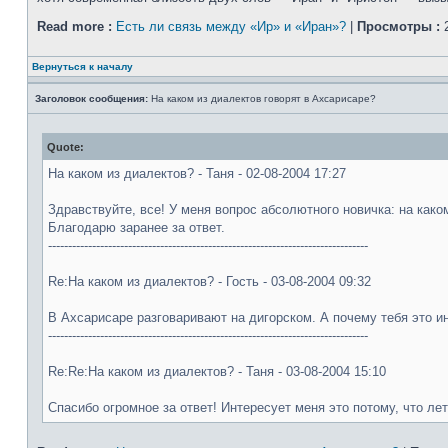
Read more :
Есть ли связь между «Ир» и «Иран»?
|
Просмотры :
2
Вернуться к началу
Заголовок сообщения:
На каком из диалектов говорят в Ахсарисаре?
Quote:
На каком из диалектов? - Таня - 02-08-2004 17:27
Здравствуйте, все! У меня вопрос абсолютного новичка: на как
Благодарю заранее за ответ.
--------------------------------------------------------------------------------
Re:На каком из диалектов? - Гость - 03-08-2004 09:32
В Ахсарисаре разговаривают на дигорском. А почему тебя это ин
--------------------------------------------------------------------------------
Re:Re:На каком из диалектов? - Таня - 03-08-2004 15:10
Спасибо огромное за ответ! Интересует меня это потому, что лет 