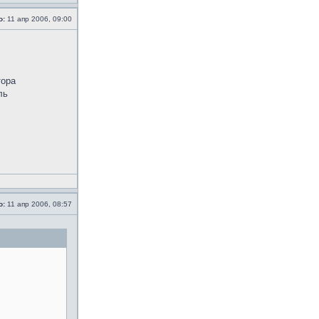
о:
11 апр 2006, 09:00
тора
ль
о:
11 апр 2006, 08:57