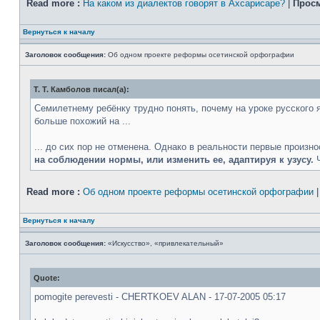
Read more :
На каком из диалектов говорят в Ахсарисаре?
|
Просм
Вернуться к началу
Заголовок сообщения:
Об одном проекте реформы осетинской орфографии
Т. Т. Камболов писал(а):
Семилетнему ребёнку трудно понять, почему на уроке русского яз
больше похожий на ...
... до сих пор не отменена. Однако в реальности первые произн
на соблюдении нормы, или изменить ее, адаптируя к узусу.
Ч
Read more :
Об одном проекте реформы осетинской орфографии
Вернуться к началу
Заголовок сообщения:
«Искусство», «привлекательный»
Quote:
pomogite perevesti - CHERTKOEV ALAN - 17-07-2005 05:17