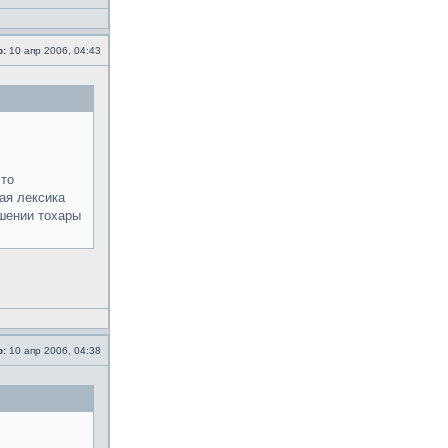
о:
10 апр 2006, 04:43
что
ая лексика
ешении тохары
о:
10 апр 2006, 04:38