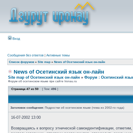
Вход
Сообщения без ответов
|
Активные темы
Список форумов
»
Site map
»
News of Осетинский язык он-лайн
News of Осетинский язык он-лайн
Site map of Осетинский язык он-лайн
»
Форум : Осетинский язы
Форум об осетинском языке при сайте Ironau.ru
Страница
47
из
50
[ Тем:
496
]
Заголовок сообщения:
Подростки об осетинском языке (тема из 2002-го года)
16-07-2002 13:00
Возвращаясь к вопросу этнической самоидентификации, отметим, 