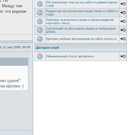
. По
Об осетинских текстах на сайте и комментариях
и. Между тем
к ним
я, что родным
Подростки об осетинском языке (тема из 2002-го
года)
Субстрат осетинского языка и происхождение
нартского эпоса
Осетинский на Фестивале языков в Чебоксарах
(2004)
Критика учебных материалов на сайте ironau.ru
о:
11 апр 2006, 09:06
Дигорон клуб
Официальный статус дигорского
лаю удачи!"
на критики :)