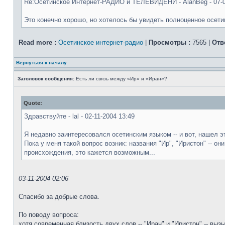
Re:Осетинское Интернет-РАДИО и ТЕЛЕВИДЕНИ - AlanBeg - 07-0
Это конечно хорошо, но хотелось бы увидеть полноценное осетин
Read more :
Осетинское интернет-радио
|
Просмотры :
7565 |
Отв
Вернуться к началу
Заголовок сообщения:
Есть ли связь между «Ир» и «Иран»?
Quote:
Здравствуйте - lal - 02-11-2004 13:49
Я недавно заинтересовался осетинским языком -- и вот, нашел э
Пока у меня такой вопрос возник: названия "Ир", "Иристон" -- о
происхождения, это кажется возможным...
03-11-2004 02:06
Спасибо за добрые слова.
По поводу вопроса:
хотя современная близость двух слов -- "Иран" и "Иристон" -- выз