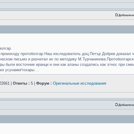
Добавлен
олгар.
 произходу протоболгар.Наш изследователь доц.Петър Добрев доказал 
ческом письмо и разчитал их по методику М.Турчанинова.Протоболгарск
ры были восточние иранци и они как аланы создались как этнос при см
з усунами/тохары ...
22661 |
Ответы :
5 |
Форум :
Оригинальные исследования
Добавлен