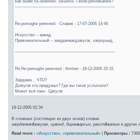
kak budet na osetinski: iskustvo. i eshe:prevlekatelni?
--------------------------------------------------------------------------------
Re:pomogite perevesti - Славик - 17-07-2005 14:45
Искусство -- аивад.
Привлекательный -- зæрдæмæдзæугæ, хæрзуынд.
--------------------------------------------------------------------------------
Re:Re:pomogite perevesti - AmIran - 18-12-2005 20:15
Зардама... ЧТО?
Дзæугæ кто придумал? Где вы такое услыхали?
Может всё-таки - Цæугæ
19-12-2005 02:34
В сложных (состоящих из двух основ) словах
зæрдæмæ
дз
æугæ
,
иу
г
онд
,
бирæ
в
арсыг
,
рæст
дз
æвин
и других 
Read more :
«Искусство», «привлекательный»
|
Просмотры :
7360