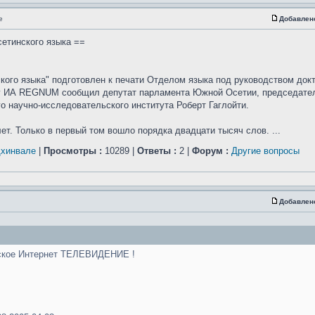
е
Добавлен
сетинского языка ==
кого языка" подготовлен к печати Отделом языка под руководством док
ту ИА REGNUM сообщил депутат парламента Южной Осетии, председате
о научно-исследовательского института Роберт Гаглойти.
ет. Только в первый том вошло порядка двадцати тысяч слов. ...
Цхинвале
|
Просмотры :
10289 |
Ответы :
2 |
Форум :
Другие вопросы
Добавлен
нское Интернет ТЕЛЕВИДЕНИЕ !