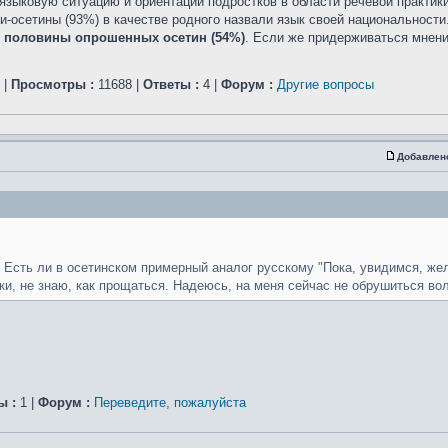
зыковую ситуацию и ориентации подростков в области речевой практики
и-осетины (93%) в качестве родного назвали язык своей национальност
е половины опрошенных осетин (54%)
. Если же придерживаться мнени
|
Просмотры :
11688 |
Ответы :
4 |
Форум :
Другие вопросы
Добавлен
Есть ли в осетинском примерный аналог русскому "Пока, увидимся, же
ки, не знаю, как прощаться. Надеюсь, на меня сейчас не обрушиться вол
ы :
1 |
Форум :
Переведите, пожалуйста