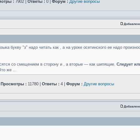
отры :
7902 |
Ответы :
0 |
Форум :
Другие вопросы
Добавлен
ыка букву "з" надо читать как , а на уроке осетинского ее надо произнос
осятся со смещением в сторону и , а вторые — как шипящие.
Следует ил
то же ...
|
Просмотры :
11780 |
Ответы :
4 |
Форум :
Другие вопросы
Добавлен