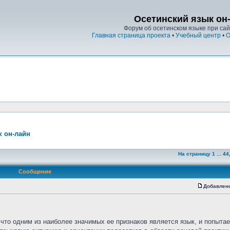
Осетинский язык он
Форум об осетинском языке при сайт
Главная страница проекта
•
Учебный центр
•
О
к он-лайн
На страницу
1
...
44
Сообщение
Добавлен
что одним из наиболее значимых ее признаков является язык, и попыта