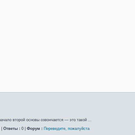
начало второй основы озвончается — это такой ...
 |
Ответы :
0 |
Форум :
Переведите, пожалуйста