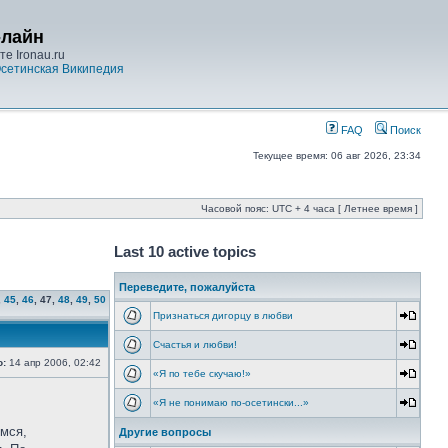
-лайн
е Ironau.ru
сетинская Википедия
FAQ
Поиск
Текущее время: 06 авг 2026, 23:34
Часовой пояс: UTC + 4 часа [ Летнее время ]
Last 10 active topics
Переведите, пожалуйста
,
45
,
46
,
47
,
48
,
49
,
50
Признаться дигорцу в любви
Счастья и любви!
о:
14 апр 2006, 02:42
«Я по тебе скучаю!»
«Я не понимаю по-осетински...»
емся,
Другие вопросы