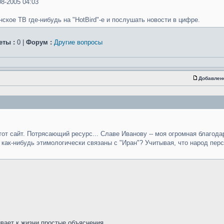
8-2005 04:03
ское ТВ где-нибудь на "HotBird"-е и послушать новости в цифре.
еты :
0 |
Форум :
Другие вопросы
Добавлен
тот сайт. Потрясающий ресурс... Славе Иванову -- моя огромная благода
ни как-нибудь этимологически связаны с "Иран"? Учитывая, что народ пер
ывает к жизни простые объяснения ...