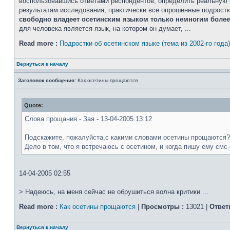
воспользовавшись ответами респондентов, определить реальную я
результатам исследования, практически все опрошенные подростк
свободно владеет осетинским языком только немногим боле
для человека является язык, на котором он думает, ...
Read more :
Подростки об осетинском языке (тема из 2002-го года)
Вернуться к началу
Заголовок сообщения:
Как осетины прощаются
Quote:
Слова прощания - Зая - 13-04-2005 13:12
Подскажите, пожалуйста,с какими словами осетины прощаются? 
Дело в том, что я встречаюсь с осетином, и когда пишу ему смс-
14-04-2005 02:55
> Надеюсь, на меня сейчас не обрушиться волна критики ...
Read more :
Как осетины прощаются
|
Просмотры :
13021 |
Ответ
Вернуться к началу