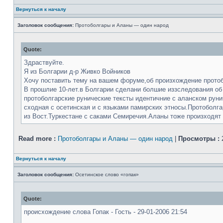
Вернуться к началу
Заголовок сообщения:
Протоболгары и Аланы — один народ
Quote:
Здраствуйте.
Я из Болгарии д-р Живко Войников
Хочу поставить тему на вашем форуме,об произхождение протоб
В прошлие 10-лет.в Болгарии сделани болшие иззследования об
протоболгарские рунические тексты идентичние с аланском руни
сходная с осетинская и с языками памирских этносы.Протоболга
из Вост.Туркестане с саками Семиречия.Аланы тоже произходят и
Read more :
Протоболгары и Аланы — один народ
|
Просмотры :
Вернуться к началу
Заголовок сообщения:
Осетинское слово «гопак»
Quote:
происхождение слова Гопак - Гость - 29-01-2006 21:54