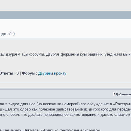
дæр" :)
у дзурæм ацы форумы. Дзургæ формæйы куы радийин, уæд ничи мын с
Ответы :
3 |
Форум :
Дзурæм иронау
Добавлен
ла я видел длинное (на несколько номеров!) его обсуждение в «Растдзи
щищал это слово как полезное заимствование из дигорского для переда
ивно спорил, что дескать неправильное заимствование и далеко слишком 
тье Гæбæраты Никъала: «Арæх ис фехъусæн алыхуызон ...