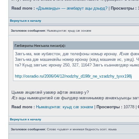
Read more :
«Дзыманды» — æмбарут ацы дзырд?
|
Просмотры :
1
Вернуться к началу
Заголовок сообщения:
Нымæцонтæ: куыд сæ зонæм
Гæбæраты Никъала писал(а):
Зæгъ-ма, мæ иубæстон, дæ телефоны номыр иронау. Æнæ фæ
Зæгъ-ма дæ машинæйы номер иронау (кæд машинæ ис, уæд)
та? Куыд зæгъис иронау 250, 327, 1164? Зæгъ къаннæгдæр н
http://osradio.ru/2006/04/12/nodzhy_d198r_ne_vzadzhy_tyxx198j
Цымæ æцæгæй уавæр афтæ æвзæр у?
Æз ацы нымæцонтæй сæ фылдæр мæхинымæр æнæкъуыхцы загъ
Read more :
Нымæцонтæ: куыд сæ зонæм
|
Просмотры :
10778 |
Вернуться к началу
Заголовок сообщения:
Слово «цъæх» и мнимая бедность осет. языка