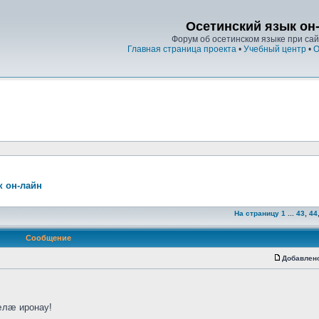
Осетинский язык он
Форум об осетинском языке при сайт
Главная страница проекта
•
Учебный центр
•
О
к он-лайн
На страницу
1
...
43
,
44
Сообщение
Добавлен
лæ иронау!