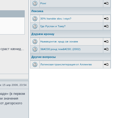
Ронг
Лексика
30% Iranskie slov, i vsyo?
Где Руслан и Таму?
Дзурæм иронау
Нымæцонтæ: куыд сæ зонæм
раст кæнид...
З&#230;ронд тем&#230; (2002)
Другие вопросы
Латинская транслитерация от Аллингво
о:
15 апр 2006, 23:54
наде» (в первом
чи значения
от дигорского