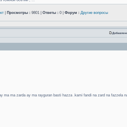
кт
|
Просмотры :
9801 |
Ответы :
0 |
Форум :
Другие вопросы
Добавлен
ay ma ma zarda ay ma rayguran basti hazza .kami fandi na zard na fazzela n