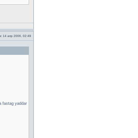
о:
14 апр 2006, 02:49
a fastag yaddar