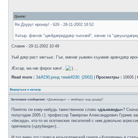
Quote:
Re:Дзурут иронау! - 626 - 28-11-2002 18:52
Хатыр, фæлæ "цæйдæриддæр тыххæй", кæнæ та "цæуылдæрид
Славик - 29-11-2002 10:49
Уый дæр раст зæгъыс. Гъе, мæнæ уымæн хъуамæ арæхдæр ирона
Æхсар, ма нæ ферох кæн!..
...
Read more :
З&#230;ронд тем&#230; (2002)
|
Просмотры :
10605 |
Вернуться к началу
Заголовок сообщения:
«Дзыманды» — æмбарут ацы дзырд?
Понятно ли кому-нибудь таинственное слово
«дзыманды»
? Снача
полугодии 2005 г.): профессор Тамерлан Александрович Гуриев за
«беседа», кто-то из осетинских писателей с ним довольно агресс
оригинала («дзубанди»)...
И тут вижу это слово в юго-осетинской газете «Хурзæрин» в ста