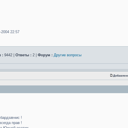
-2004 22:57
 :
9442 |
Ответы :
2 |
Форум :
Другие вопросы
Добавлен
бардзæнис !
всегда прав !
з Южной осетии , ...