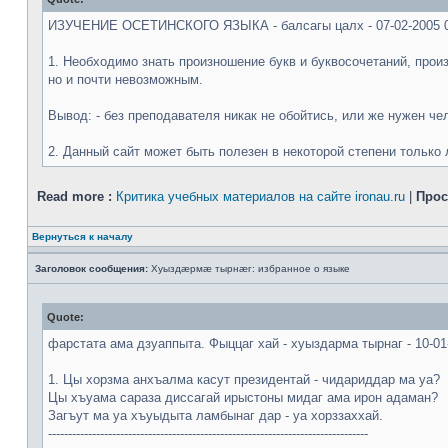
ИЗУЧЕНИЕ ОСЕТИНСКОГО ЯЗЫКА - балсагы цалх - 07-02-2005 0
1. Необходимо знать произношение букв и буквосочетаний, произ
но и почти невозможным.
Вывод: - без преподавателя никак не обойтись, или же нужен ч
2. Данный сайт может быть полезен в некоторой степени только 
Read more :
Критика учебных материалов на сайте ironau.ru
|
Прос
Вернуться к началу
Заголовок сообщения:
Хуыздæрмæ тырнæг: избранное о языке
Quote:
фарстата ама дзуаппыта. Фыццаг хай - хуыздарма тырнаг - 10-01
1. Цы хорзма анхъалма касут президентай - чидариддар ма уа?
Цы хъуама сараза диссагай ирыстоны мидаг ама ирон адаман?
Загъут ма уа хъуыдыта ламбынаг дар - уа хорззаххай.
--------------------------------------------------------------------------------