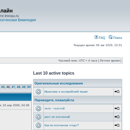
-лайн
е Ironau.ru
сетинская Википедия
FAQ
Поиск
Текущее время: 06 авг 2026, 22:01
Часовой пояс: UTC + 4 часа [ Летнее время ]
Last 10 active topics
Оригинальные исследования
,
45
,
46
,
47
,
48
,
49
,
50
Иранские и ассирийский языки
Переведите, пожалуйста
о:
16 апр 2006, 04:38
чоте - толстой
аист по осетинскй
Как по-осетински «год»?