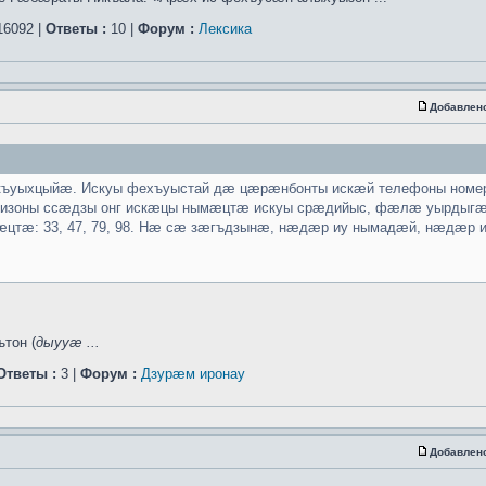
6092 |
Ответы :
10 |
Форум :
Лексика
Добавлен
къуыхцыйæ. Искуы фехъуыстай дæ цæрæнбонты искæй телефоны номер
. Чизоны ссæдзы онг искæцы нымæцтæ искуы срæдийыс, фæлæ уырды
ымæцтæ: 33, 47, 79, 98. Нæ сæ зæгъдзынæ, нæдæр иу нымадæй, нæдæр
тон (
дыууæ ...
Ответы :
3 |
Форум :
Дзурæм иронау
Добавлен