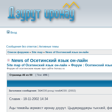
Вход
Сообщения без ответов
|
Активные темы
Список форумов
»
Site map
»
News of Осетинский язык он-лайн
News of Осетинский язык он-лайн
Site map of Осетинский язык он-лайн
»
Форум : Осетинский язы
Форум об осетинском языке при сайте Ironau.ru
Страница
46
из
50
[ Тем:
496
]
Заголовок сообщения:
З&#230;ронд тем&#230; (2002)
Славик - 18-11-2002 14:34
Ацы темæйы æрмæст иронау дзурут. Цыдæриддæры тыххæй, фæ