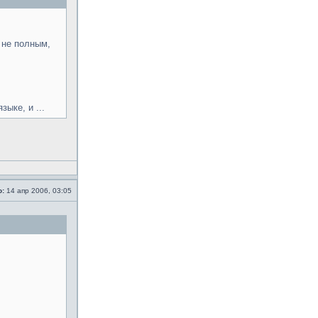
 не полным,
ыке, и ...
о:
14 апр 2006, 03:05