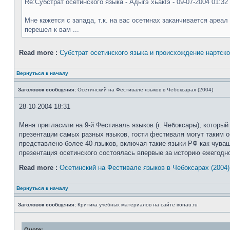
Re:Субстрат осетинского языка - Адыгэ хьакIэ - 09-07-2004 01:32
Мне кажется с запада, т.к. на вас осетинах заканчивается ареал
перешел к вам ...
Read more :
Субстрат осетинского языка и происхождение нартско
Вернуться к началу
Заголовок сообщения:
Осетинский на Фестивале языков в Чебоксарах (2004)
28-10-2004 18:31
Меня пригласили на 9-й Фестиваль языков (г. Чебоксары), которы
презентации самых разных языков, гости фестиваля могут таким об
представлено более 40 языков, включая такие языки РФ как чуваш
презентация осетинского состоялась впервые за историю ежегодно
Read more :
Осетинский на Фестивале языков в Чебоксарах (2004)
Вернуться к началу
Заголовок сообщения:
Критика учебных материалов на сайте ironau.ru
Quote: