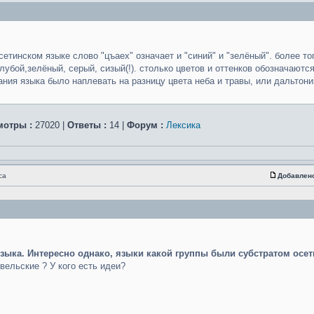
сетинском языке слово "цъаех" означает и "синий" и "зелёный". более т
олубой,зелёный, серый, сизый(!). столько цветов и оттенков обозначаютс
ния языка было наплевать на разницу цвета неба и травы, или дальтон
мотры :
27020 |
Ответы :
14 |
Форум :
Лексика
са
Добавлен
зыка. Интересно однако, языки какой группы были субстратом осет
вельские ? У кого есть идеи?