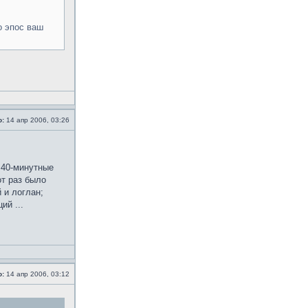
о эпос ваш
о:
14 апр 2006, 03:26
 40-минутные
от раз было
 и логлан;
ий ...
о:
14 апр 2006, 03:12