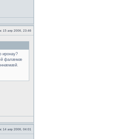
о:
15 апр 2006, 23:46
 иронау?
гæй фалæмæ
 иннæмæй.
о:
14 апр 2006, 04:01