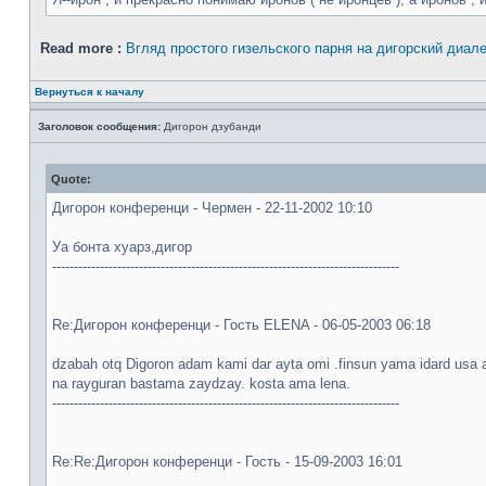
Read more :
Вгляд простого гизельского парня на дигорский диале
Вернуться к началу
Заголовок сообщения:
Дигорон дзубанди
Quote:
Дигорон конференци - Чермен - 22-11-2002 10:10
Уа бонта хуарз,дигор
--------------------------------------------------------------------------------
Re:Дигорон конференци - Гость ELENA - 06-05-2003 06:18
dzabah otq Digoron adam kami dar ayta omi .finsun yama idard usa 
na rayguran bastama zaydzay. kosta ama lena.
--------------------------------------------------------------------------------
Re:Re:Дигорон конференци - Гость - 15-09-2003 16:01