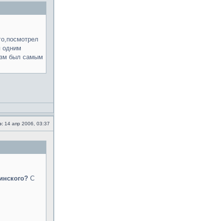
ого,посмотрел
я одним
изм был самым
о:
14 апр 2006, 03:37
инского?
С