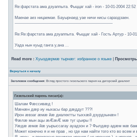
Re:фарстата ама дзуаппыта. Фыццаг хай - iron - 10-01-2004 22:52
Мaeнae aeз ницaeмae. Бауырнaeд уae ничи нисы сараздзaeн.
--------------------------------------------------------------------------------
Re:Re:фарстата ама дзуаппыта. Фыццаг хай - Гость Артур - 10-01
Уада нын куыд ганга у,ана ...
Read more :
Хуыздæрмæ тырнæг: избранное о языке
|
Просмотры
Вернуться к началу
Заголовок сообщения:
Вгляд простого гизельского парня на дигорский диалект
Гизельский парень писал(а):
Шалам Фæссивæд !
Мæнæн дæр иу ныхасы бар дæддут ???!
Ирон æвзаг æмæ йæ диалектты тыххæй дзурдзынæн !
Фæлæ мын ацы æÆæÆ мæ туг цъиры !!
Уæдæ æмæ йæ уырыссагау ауадзон и ? Фылдæр адæм мæ бам
Может конечно я и не прав , но где нам найти того кто во всем и 
Я--ирон , и прекрасно понимаю иронов ( не иронцев ), а иронов , и