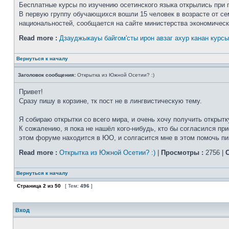
Бесплатные курсы по изучению осетинского языка открылись при 
В первую группу обучающихся вошли 15 человек в возрасте от сем
национальностей, сообщается на сайте министерства экономическо
Read more :
Дзауджыкауы байгом'сты ирон авзаг ахур канан курсы
Вернуться к началу
Заголовок сообщения:
Открытка из Южной Осетии? :)
Привет!
Сразу пишу в корзине, тк пост не в лингвистическую тему.
Я собираю открытки со всего мира, и очень хочу получить открыт
К сожалению, я пока не нашёл кого-нибудь, кто бы согласился при
этом форуме находится в ЮО, и солгасится мне в этом помочь пиш
Read more :
Открытка из Южной Осетии? :)
|
Просмотры :
2756 |
О
Вернуться к началу
Страница
2
из
50
[ Тем:
496
]
Вход