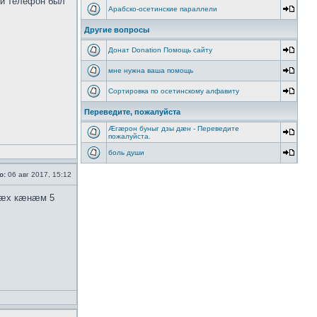
й телефон был
Арабско-осетинские параллели
Другие вопросы
Донат Donation Помощь сайту
мне нужна ваша помощь
Сортировка по осетинскому алфавиту
Переведите, пожалуйста
Æгæрон буныг дзы дæн - Переведите
пожалуйста.
боль души
о:
06 авг 2017, 15:12
бæх кæнæм 5