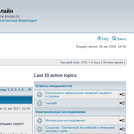
-лайн
е Ironau.ru
сетинская Википедия
FAQ
Поиск
Текущее время: 08 авг 2026, 18:49
Часовой пояс: UTC + 4 часа [ Летнее время ]
Last 10 active topics
Ответы специалистов
ницу
1
,
2
,
3
,
4
,
5
...
50
Склонения и оформление названий языков и
островов
тыххӕй
о:
11 авг 2017, 22:50
Оригинальные исследования
Интересное исследование
ссын»
имеет
Сходство - Осетинской Английской и Немецкой
языковых групп