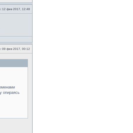
:
12 фев 2017, 12:48
:
09 фев 2017, 00:12
леменами
ку опираясь