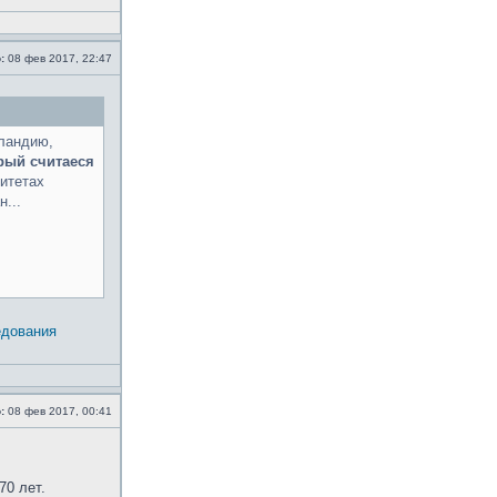
:
08 фев 2017, 22:47
ландию,
рый считаеся
ситетах
...
едования
:
08 фев 2017, 00:41
70 лет.