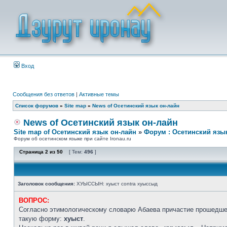
Вход
Сообщения без ответов
|
Активные темы
Список форумов
»
Site map
»
News of Осетинский язык он-лайн
News of Осетинский язык он-лайн
Site map of Осетинский язык он-лайн
»
Форум : Осетинский язы
Форум об осетинском языке при сайте Ironau.ru
Страница
2
из
50
[ Тем:
496
]
Заголовок сообщения:
ХУЫССЫН: хуыст contra хуыссыд
ВОПРОС:
Согласно этимологическому словарю Абаева причастие прошедшег
такую форму:
хуыст
.