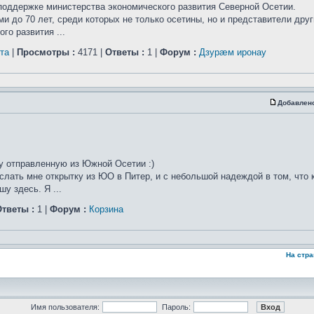
поддержке министерства экономического развития Северной Осетии.
и до 70 лет, среди которых не только осетины, но и представители друг
го развития ...
та
|
Просмотры :
4171 |
Ответы :
1 |
Форум :
Дзурæм иронау
Добавлен
ку отправленную из Южной Осетии :)
слать мне открытку из ЮО в Питер, и с небольшой надеждой в том, что 
у здесь. Я ...
тветы :
1 |
Форум :
Корзина
На стр
Имя пользователя:
Пароль: