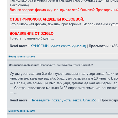
Несколько раз в живой речи я слышал слово
«хуыссыд»
. Наприм
выключен»).
Возник вопрос: форма «хуыссыд» это что? Ошибка? Просторечный
————————
ОТВЕТ ФИЛОЛОГА АНДЖЕЛЫ КУДЗОЕВОЙ:
Это ошибочная форма, признак просторечия. Использование суффи
————————
ДОБАВЛЕНИЕ ОТ DZIGLO:
То есть правильно будет ...
Read more :
ХУЫССЫН: хуыст contra хуыссыд
|
Просмотры :
435
Вернуться к началу
Заголовок сообщения:
Переведите, пожалуйста, текст. Спасибо!
Иу дыгурон лæгæн йæ бон куыст æссарын нæ уыди æмæ йæхи к
минсомтыл, кæд нæ рауайа. Уæд уын ратдзыстæм 10 мины». Ев
— Салам, нæ зонын цы мыл æрцыди, фæлæ ад нал æмбарын, ал
— Сестра, æрбахæсс-ма къоп №22 сиропимæ æмæ йæ пациентæн р
— ...
Read more :
Переведите, пожалуйста, текст. Спасибо!
|
Просмотр
Вернуться к началу