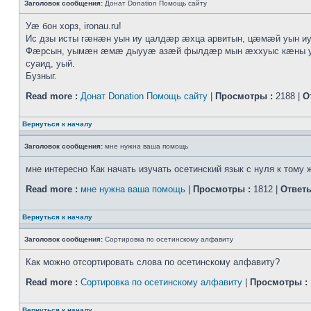
Заголовок сообщения:
Донат Donation Помощь сайту
Уӕ бон хорз, ironau.ru!
Ис дзы исты гӕнӕн уын иу цалдӕр ӕхца арвитын, цӕмӕй уын и
Фӕрсын, уымӕн ӕмӕ дыууӕ азӕй фылдӕр мын ӕххуыс кӕны уӕ 
суаид, уый.
Бузныг.
Read more :
Донат Donation Помощь сайту
|
Просмотры :
2188 |
О
Вернуться к началу
Заголовок сообщения:
мне нужна ваша помощь
мне интересно Как начать изучать осетинский язык с нуля к тому 
Read more :
мне нужна ваша помощь
|
Просмотры :
1812 |
Ответы
Вернуться к началу
Заголовок сообщения:
Сортировка по осетинскому алфавиту
Как можно отсортировать слова по осетинскому алфавиту?
Read more :
Сортировка по осетинскому алфавиту
|
Просмотры :
Вернуться к началу