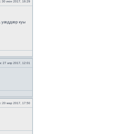
:
30 июн 2017, 16:29
а уӕддӕр куы
о:
27 апр 2017, 12:01
:
20 мар 2017, 17:50