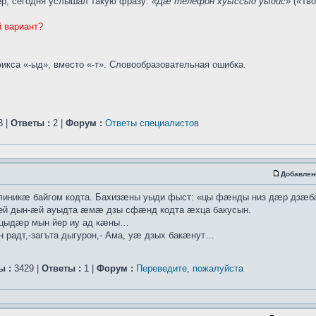
ер, сегодня услышал такую фразу:
«Дæ телефон хуыссыд уыдис»
(«Тво
 вариант?
кса «-ыд», вместо «-т». Словообразовательная ошибка.
3 |
Ответы :
2 |
Форум :
Ответы специалистов
Добавлен
линикæ байгом кодта. Бахизæны уыди фыст: «цы фæнды низ дæр дзæ
рей дын-æй ауыдта æмæ дзы сфæнд кодта æхца бакусын.
цыдæр мын йер иу ад кæны…
адт,-загъта дыгурон,- Ама, уæ дзых бакæнут…
ы :
3429 |
Ответы :
1 |
Форум :
Переведите, пожалуйста