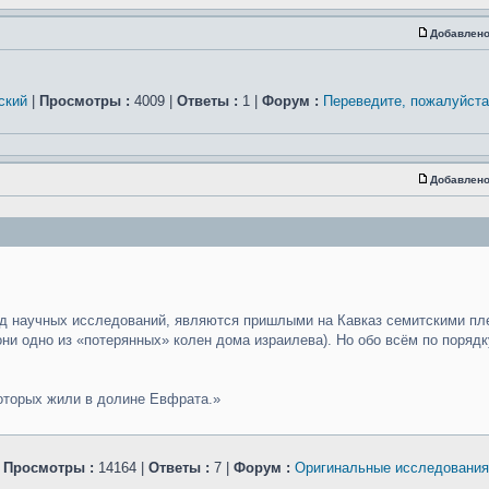
Добавлено
ский
|
Просмотры :
4009 |
Ответы :
1 |
Форум :
Переведите, пожалуйста
Добавлено
 ряд научных исследований, являются пришлыми на Кавказ семитскими п
 они одно из «потерянных» колен дома израилева). Но обо всём по поряд
 которых жили в долине Евфрата.»
|
Просмотры :
14164 |
Ответы :
7 |
Форум :
Оригинальные исследования