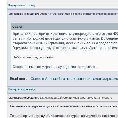
Вернуться к началу
Заголовок сообщения:
Осетино-Аланский язык в европе считается старосаксонским
Quote:
Британские историки и лингвисты утверждают, что около 40
Уэльс и Ирландию) переводятся с осетинского языка.
В Лондонс
старосаксонским. В Германии, осетинский язык определяют 
Германии и Франции изучают осетинский язык. Даже есть факульт
Небольшое предисловие:
Особое внимание мировой науки давно привлекает ...
Read more :
Осетино-Аланский язык в европе считается старосак
Вернуться к началу
Заголовок сообщения:
Дзауджыкауы байгом'сты ирон авзаг ахур канан курсыта
Бесплатные курсы изучения осетинского языка открылись во
Пока в первую группу на бесплатные курсы по изучению осетинског