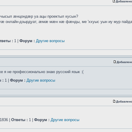
Добавлено
учысыл ӕнцондӕр уа ацы проектыл кусын?
онлайн-дзырдуат, ӕмӕ мӕн нӕ фӕнды, ме 'ххуыс уын иу мур пайд
тветы :
1 |
Форум :
Другие вопросы
Добавлен
же я не профессионально знаю русский язык :(
 :
1 |
Форум :
Другие вопросы
Добавлено
1836 |
Ответы :
1 |
Форум :
Другие вопросы