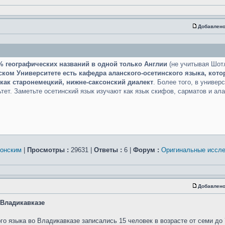
Добавлено
% географических названий в одной только Англии
(не учитывая Шот
ком Университете есть кафедра аланского-осетинского языка, кото
как старонемецкий, нижне-саксонский диалект
. Более того, в универ
ет. Заметьте осетинский язык изучают как язык скифов, сарматов и алан
сонским
|
Просмотры :
29631 |
Ответы :
6 |
Форум :
Оригинальные иссл
Добавлено
 Владикавказе
о языка во Владикавказе записались 15 человек в возрасте от семи до 