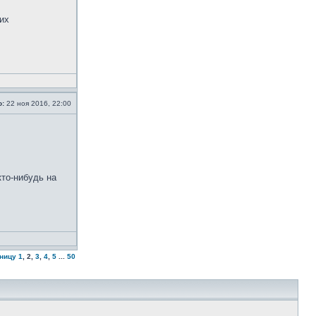
их
о:
22 ноя 2016, 22:00
кто-нибудь на
аницу
1
,
2
,
3
,
4
,
5
...
50