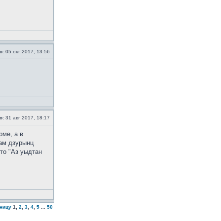
о:
05 окт 2017, 13:56
о:
31 авг 2017, 18:17
рме, а в
дам дзурынц
то "Аз уыдтан
аницу
1
,
2
,
3
,
4
,
5
...
50