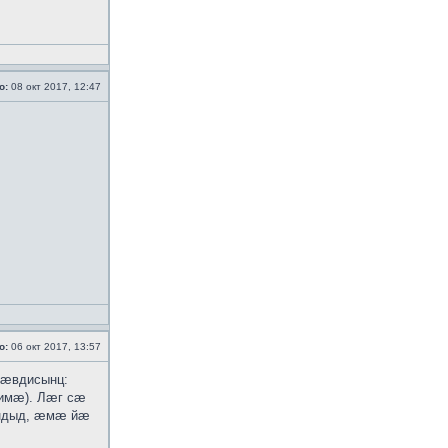
о:
08 окт 2017, 12:47
о:
06 окт 2017, 13:57
 ӕвдисынц:
-имӕ). Лӕг сӕ
ӕндыд, ӕмӕ йӕ