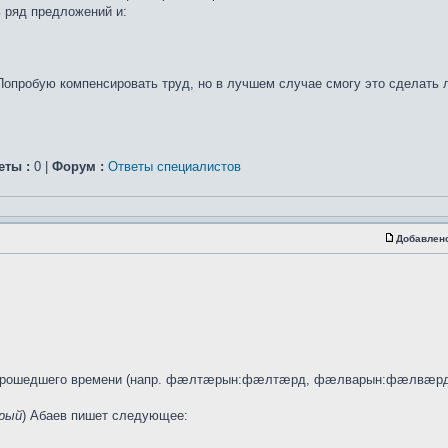
ь ряд предложений и:
Попробую компенсировать труд, но в лучшем случае смогу это сделать
еты :
0 |
Форум :
Ответы специалистов
Добавлен
я прошедшего времени (напр. фæлтæрын:фæлтæрд, фæлварын:фæлвæрд)
рый
) Абаев пишет следующее: