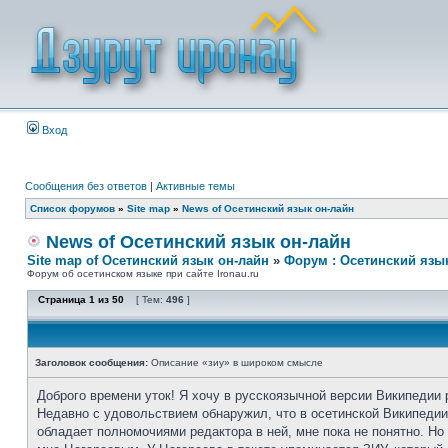
Вход
Сообщения без ответов
|
Активные темы
Список форумов
»
Site map
»
News of Осетинский язык он-лайн
News of Осетинский язык он-лайн
Site map of Осетинский язык он-лайн
»
Форум : Осетинский язы
Форум об осетинском языке при сайте Ironau.ru
Страница
1
из
50
[ Тем:
496
]
Заголовок сообщения:
Описание «зиу» в широком смысле
Доброго времени уток! Я хочу в русскоязычной версии Википедии 
Недавно с удовольствием обнаружил, что в осетинской Википедии 
обладает полномочиями редактора в ней, мне пока не понятно. Н