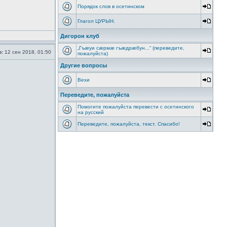
Порядок слов в осетинском
Глагол ЦУРЫН.
Дигорон клуб
„Гъæуи сæрмæ гъæдрæбун...“ (переведите,
о:
12 сен 2018, 01:50
пожалуйста)
Другие вопросы
Вехи
Переведите, пожалуйста
Помогите пожалуйста перевести с осетинского
на русский
Переведите, пожалуйста, текст. Спасибо!