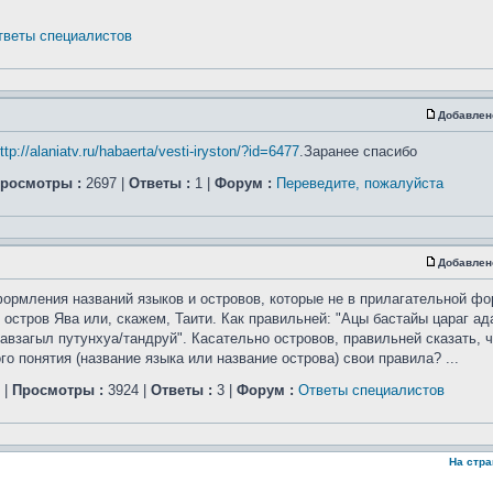
тветы специалистов
Добавлен
ttp://alaniatv.ru/habaerta/vesti-iryston/?id=6477
.Заранее спасибо
росмотры :
2697 |
Ответы :
1 |
Форум :
Переведите, пожалуйста
Добавлен
ормления названий языков и островов, которые не в прилагательной фо
 остров Ява или, скажем, Таити. Как правильней: "Ацы бастайы цараг а
авзагыл путунхуа/тандруй". Касательно островов, правильней сказать, ч
 понятия (название языка или название острова) свои правила? ...
|
Просмотры :
3924 |
Ответы :
3 |
Форум :
Ответы специалистов
На стр