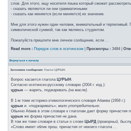
слов. Для этого, ищу носителя языка который сможет рассмотрет
- сказать являются ли они грамматичными
- сказать как меняется (если меняется) их значение.
Мне для этого нужен один человек, внимательный и терпеливый. 
символической суммой, так как являюсь студентом.
Пожалуйста пришлите мне личное сообщение, если ...
Read more :
Порядок слов в осетинском
|
Просмотры :
3484 |
Отв
Вернуться к началу
Заголовок сообщения:
Глагол ЦУРЫН.
Вопрос касается глагола
ЦУРЫН
.
Согласно осетинско-русскому словарю (2004 г. изд.):
цурын
— жарить, поджаривать
(на масле)
.
В 1-м томе историко-этимологического словаря Абаева (1958 г.):
цурын
и. «поджаривать»;
мало употребительно
.
Обычно Абаев в этом словаре к глаголам дает форму причасти
цурын
же форма причастия не дана.
В том же томе словаря в статье о слове
ЦЫРД
(
проворный, быст
«Слово имеет облик прош. причастия от некоего глагола ...