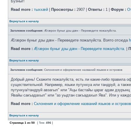
Бузныг!
Read more :
тыххӕй
|
Просмотры :
2907 |
Ответы :
1 |
Форум :
О
Вернуться к началу
Заголовок сообщения:
Æгæрон буныг дзы дæн - Переведите пожалуйста.
Æгæрон буныг дзы дæн - Переведите пожалуйста. Взято отсюда
h
Read more :
Æгæрон буныг дзы дæн - Переведите пожалуйста.
|
П
Вернуться к началу
Заголовок сообщения:
Склонения и оформление названий языков и островов
Добрый день! Скажите пожалуйста, есть ли какие-либо правила оф
существительной. Например, языки путунхуа или тандруй, а также
путунхуа/тандруй авзагыл" или "Ацы бастайы цараг адам дзурынц 
Явайы сакъадахыл" или "аз уыдтан сакъадахыл Ява". Или у каждого
Read more :
Склонения и оформление названий языков и островов
Вернуться к началу
Страница
1
из
50
[ Тем:
496
]