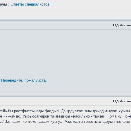
рум :
Ответы специалистов
Добавлен
Переведите, пожалуйста
Добавлен
хӕй»-йы растфыссынады фӕдыл. Дзырдуаттӕ ацы дзырд дыууӕ хуызы
 «х»-имӕ). Уырыссаг-ирон та ӕвдисы «насильно - тыхӕй» (ома иу «х»
ты? Зӕгъӕм, контекст ахӕм куы уа: Азӕмӕты горӕтмӕ цӕуын нӕ ф