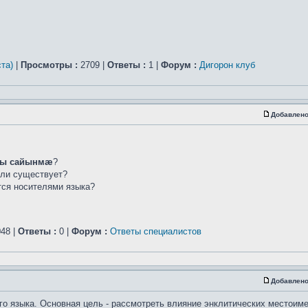
та)
|
Просмотры :
2709 |
Ответы :
1 |
Форум :
Дигорон клуб
Добавлено
ы сайынмæ
?
сли существует?
ется носителями языка?
48 |
Ответы :
0 |
Форум :
Ответы специалистов
Добавлено
го языка. Основная цель - рассмотреть влияние энклитических местоим