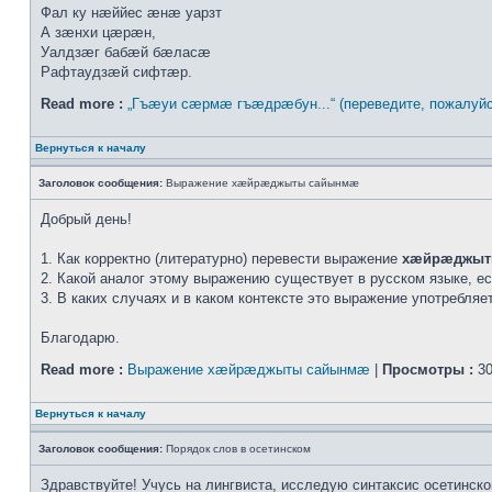
Фал ку нæййес æнæ уарзт
А зæнхи цæрæн,
Уалдзæг бабæй бæласæ
Рафтаудзæй сифтæр.
Read more :
„Гъæуи сæрмæ гъæдрæбун...“ (переведите, пожалуйс
Вернуться к началу
Заголовок сообщения:
Выражение хæйрæджыты сайынмæ
Добрый день!
1. Как корректно (литературно) перевести выражение
хæйрæджыт
2. Какой аналог этому выражению существует в русском языке, е
3. В каких случаях и в каком контексте это выражение употребля
Благодарю.
Read more :
Выражение хæйрæджыты сайынмæ
|
Просмотры :
30
Вернуться к началу
Заголовок сообщения:
Порядок слов в осетинском
Здравствуйте! Учусь на лингвиста, исследую синтаксис осетинско