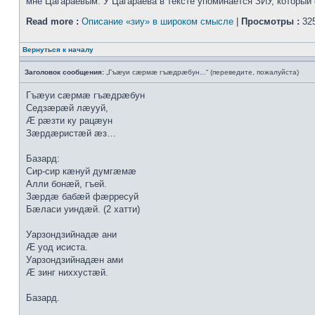
мне Цагараевым. У Цагараева в тексте упоминается ЗИУ, который о
Read more :
Описание «зиу» в широком смысле
|
Просмотры :
325
Вернуться к началу
Заголовок сообщения:
„Гъæуи сæрмæ гъæдрæбун...“ (переведите, пожалуйста)
Гъæуи сæрмæ гъæдрæбун
Седзæрæй лæууй,
Æ рæзти ку рацæун
Зæрдæристæй æз…
Базард:
Сир-сир кæнуй думгæмæ
Алли бонæй, гъей.
Зæрдæ бабæй фæрресуй
Бæласи уиндæй. (2 хатти)
Уарзондзийнадæ ани
Æ уод исиста.
Уарзондзийнадæн ами
Æ зинг ниххустæй.
Базард.