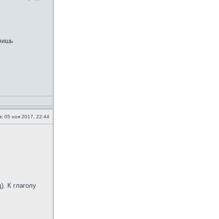
 лишь
о:
05 ноя 2017, 22:44
. К глаголу