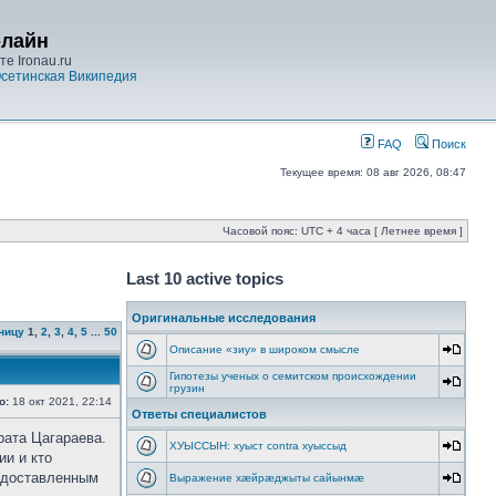
-лайн
е Ironau.ru
сетинская Википедия
FAQ
Поиск
Текущее время: 08 авг 2026, 08:47
Часовой пояс: UTC + 4 часа [ Летнее время ]
Last 10 active topics
Оригинальные исследования
ницу
1
,
2
,
3
,
4
,
5
...
50
Описание «зиу» в широком смысле
Гипотезы ученых о семитском происхождении
грузин
о:
18 окт 2021, 22:14
Ответы специалистов
рата Цагараева.
ХУЫССЫН: хуыст contra хуыссыд
ии и кто
редоставленным
Выражение хæйрæджыты сайынмæ