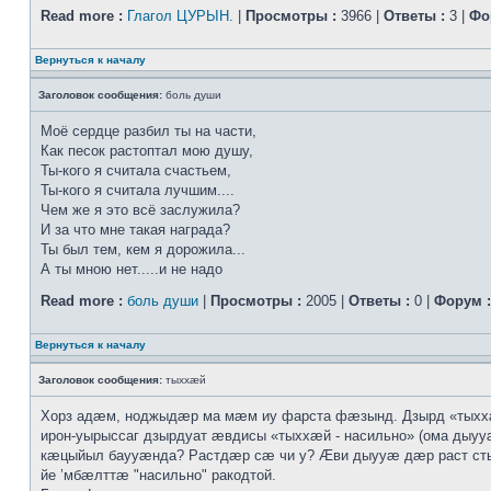
Read more :
Глагол ЦУРЫН.
|
Просмотры :
3966 |
Ответы :
3 |
Фо
Вернуться к началу
Заголовок сообщения:
боль души
Моё сердце разбил ты на части,
Как песок растоптал мою душу,
Ты-кого я считала счастьем,
Ты-кого я считала лучшим....
Чем же я это всё заслужила?
И за что мне такая награда?
Ты был тем, кем я дорожила...
А ты мною нет.....и не надо
Read more :
боль души
|
Просмотры :
2005 |
Ответы :
0 |
Форум :
Вернуться к началу
Заголовок сообщения:
тыххӕй
Хорз адӕм, ноджыдӕр ма мӕм иу фарста фӕзынд. Дзырд «тых
ирон-уырыссаг дзырдуат ӕвдисы «тыххӕй - насильно» (ома дыууӕ
кӕцыйыл баууӕнда? Растдӕр сӕ чи у? Ӕви дыууӕ дӕр раст с
йе ’мбӕлттӕ "насильно" ракодтой.