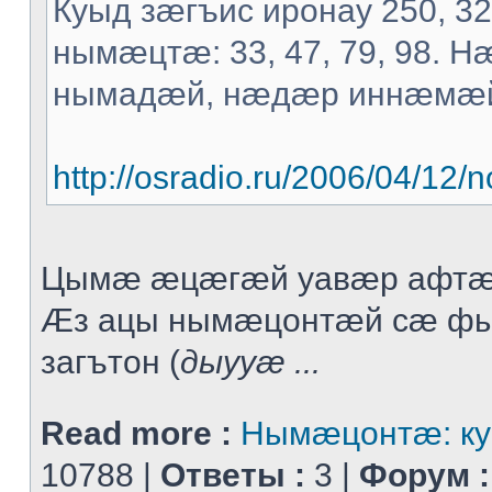
Куыд зæгъис иронау 250, 3
нымæцтæ: 33, 47, 79, 98. 
нымадæй, нæдæр иннæмæ
http://osradio.ru/2006/04/1
Цымæ æцæгæй уавæр афтæ
Æз ацы нымæцонтæй сæ ф
загътон (
дыууæ ...
Read more :
Нымæцонтæ: ку
10788 |
Ответы :
3 |
Форум :