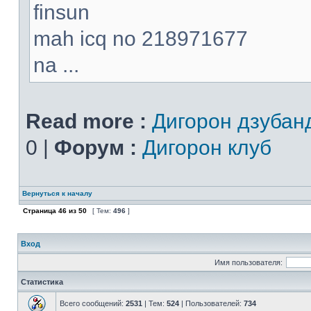
finsun
mah icq no 218971677
na ...
Read more :
Дигорон дзубан
0 |
Форум :
Дигорон клуб
Вернуться к началу
Страница
46
из
50
[ Тем:
496
]
Вход
Имя пользователя:
Статистика
Всего сообщений:
2531
| Тем:
524
| Пользователей:
734