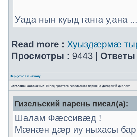
Уада нын куыд ганга у,ана ..
Read more :
Хуыздæрмæ тыр
Просмотры :
9443 |
Ответы 
Вернуться к началу
Заголовок сообщения:
Вгляд простого гизельского парня на дигорский диалект
Гизельский парень писал(а):
Шалам Фæссивæд !
Мæнæн дæр иу ныхасы бар 