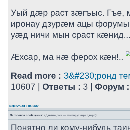
Уый дæр раст зæгъыс. Гъе
иронау дзурæм ацы форумы
уæд ничи мын сраст кæнид..
Æхсар, ма нæ ферох кæн!..
Read more :
З&#230;ронд те
10607 |
Ответы :
3 |
Форум :
Вернуться к началу
Заголовок сообщения:
«Дзыманды» — æмбарут ацы дзырд?
Понятно ли кому-нибудь таи