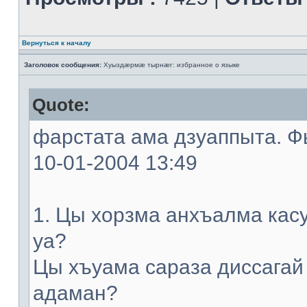
Вернуться к началу
Заголовок сообщения:
Хуыздæрмæ тырнæг: избранное о языке
Quote:
фарстата ама дзуаппыта. Фы
10-01-2004 13:49
1. Цы хорзма анхъалма кас
уа?
Цы хъуама сараза диссагай
адаман?