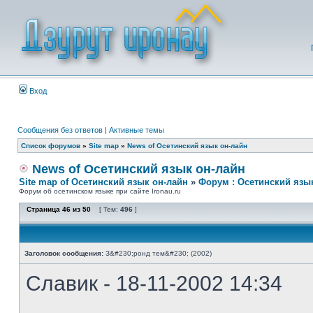
Вход
Сообщения без ответов
|
Активные темы
Список форумов
»
Site map
»
News of Осетинский язык он-лайн
News of Осетинский язык он-лайн
Site map of Осетинский язык он-лайн
»
Форум : Осетинский язы
Форум об осетинском языке при сайте Ironau.ru
Страница
46
из
50
[ Тем:
496
]
Заголовок сообщения:
З&#230;ронд тем&#230; (2002)
Славик - 18-11-2002 14:34