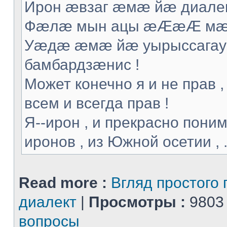
Ирон æвзаг æмæ йæ диалек
Фæлæ мын ацы æÆæÆ мæ т
Уæдæ æмæ йæ уырыссагау 
бамбардзæнис !
Может конечно я и не прав ,
всем и всегда прав !
Я--ирон , и прекрасно поним
иронов , из Южной осетии , .
Read more :
Вгляд простого 
диалект
|
Просмотры :
9803
вопросы