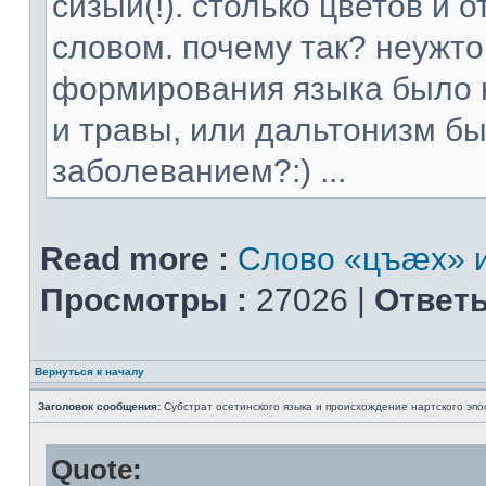
сизый(!). столько цветов и
словом. почему так? неужт
формирования языка было н
и травы, или дальтонизм 
заболеванием?:) ...
Read more :
Слово «цъæх» и
Просмотры :
27026 |
Ответы
Вернуться к началу
Заголовок сообщения:
Субстрат осетинского языка и происхождение нартского эпо
Quote: