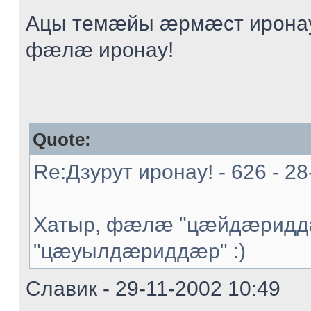
Ацы темæйы æрмæст иронау
фæлæ иронау!
Quote:
Re:Дзурут иронау! - 626 - 28
Хатыр, фæлæ "цæйдæриддæ
"цæуылдæриддæр" :)
Славик - 29-11-2002 10:49