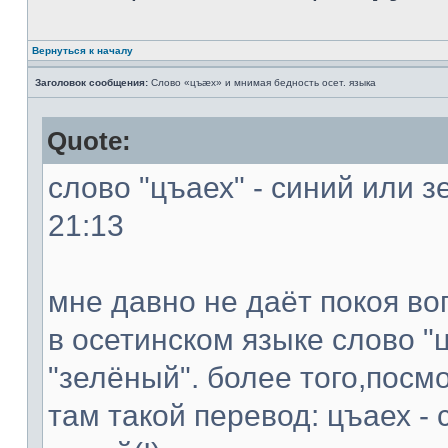
Вернуться к началу
Заголовок сообщения:
Слово «цъæх» и мнимая бедность осет. языка
Quote:
слово "цъаех" - синий или з
21:13
мне давно не даёт покоя во
в осетинском языке слово "ц
"зелёный". более того,посм
там такой перевод: цъаех - 