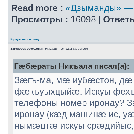
Read more :
«Дзыманды» — 
Просмотры :
16098 |
Ответы
Вернуться к началу
Заголовок сообщения:
Нымæцонтæ: куыд сæ зонæм
Гæбæраты Никъала писал(а):
Зæгъ-ма, мæ иубæстон, дæ
фæкъуыхцыйæ. Искуы фех
телефоны номер иронау? 
иронау (кæд машинæ ис, уæ
нымæцтæ искуы срæдийыс