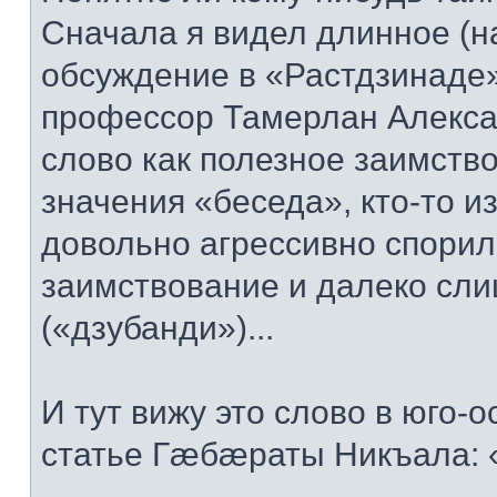
Сначала я видел длинное (на
обсуждение в «Растдзинаде» 
профессор Тамерлан Алекса
слово как полезное заимство
значения «беседа», кто-то и
довольно агрессивно спорил
заимствование и далеко сли
(«дзубанди»)...
И тут вижу это слово в юго-
статье Гæбæраты Никъала: 