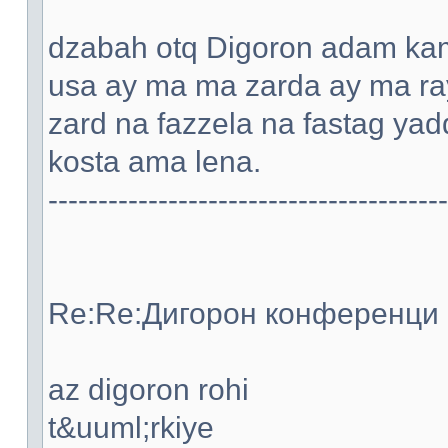
dzabah otq Digoron adam kami
usa ay ma ma zarda ay ma ray
zard na fazzela na fastag ya
kosta ama lena.
----------------------------------------
Re:Re:Дигорон конференци -
az digoron rohi
t&uuml;rkiye