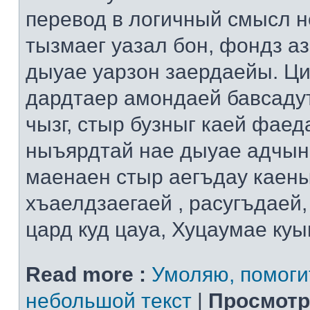
перевод в логичный смысл н
тызмаег уазал бон, фондз а
дыуае уарзон заердаейы. Ци
дардтаер амондаей бавсадут
чызг, стыр бузныг каей фаед
ныъярдтай нае дыуае адчын
маенаен стыр аегъдау каен
хъаелдзаегаей , расугъдаей
цард куд цауа, Хуцаумае ку
Read more :
Умоляю, помоги
небольшой текст
|
Просмотр