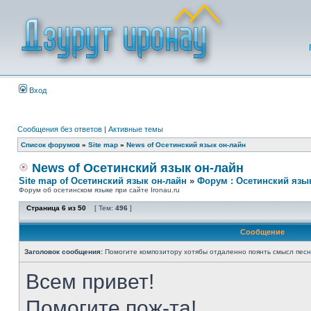
Вход
Сообщения без ответов
|
Активные темы
Список форумов
»
Site map
»
News of Осетинский язык он-лайн
News of Осетинский язык он-лайн
Site map of Осетинский язык он-лайн
»
Форум : Осетинский язы
Форум об осетинском языке при сайте Ironau.ru
Страница
6
из
50
[ Тем:
496
]
Сообщение
Заголовок сообщения:
Помогите композитору хотябы отдаленно поянть смысл пес
Всем привет!
Помогите пож-та!