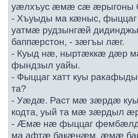
уæлхъус æмæ сæ æрыгоны 
- Хъуыды ма кæныс, фыццаг
уатмæ рудзынгæй дидинджы
баппæрстон, - зæгъы лæг.
- Куыд нæ, ныртæккæ дæр 
фындзыл уайы.
- Фыццаг хатт куы ракафыд
та?
- Уæдæ. Раст мæ зæрдæ куы
кодта, уый та мæ зæрдыл æ
- Æмæ нæ фыццаг фембæлд
ма афтæ бакæнæм, æмæ ба