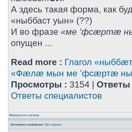
А здесь такая форма, как буд
«ныббаст уын» (??)
И во фразе
«ме ’фсæртæ н
опущен ...
Read more :
Глагол «ныббæт
«Фæлæ мын ме ’фсæртæ ны
Просмотры :
3154 |
Ответы 
Ответы специалистов
Вернуться к началу
Заголовок сообщения:
Про падежи