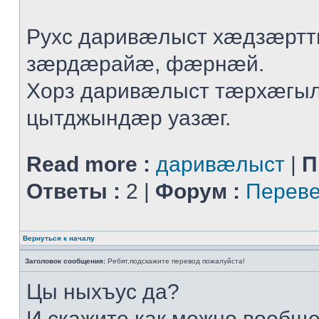
Рухс даривæлыст хæдзæрт
зæрдæрайæ, фæрнæй.
Хорз даривæлыст тæрхæгы
цытджындæр уазæг.
Read more :
даривæлыст
|
П
Ответы :
2 |
Форум :
Переве
Вернуться к началу
Заголовок сообщения:
Ребят,подскажите перевод пожалуйста!
Цы ныхъус да?
И скажите,как можно вообщ