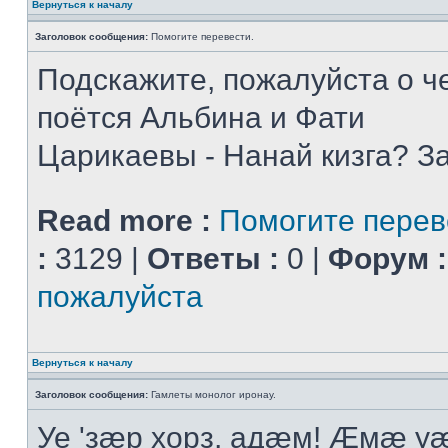
Вернуться к началу
Заголовок сообщения:
Помогите перевести.
Подскажите, пожалуйста о че
поётся Альбина и Фати
Царикаевы - Нанай кизга? З
Read more :
Помогите перев
:
3129 |
Ответы :
0 |
Форум :
пожалуйста
Вернуться к началу
Заголовок сообщения:
Гамлеты монолог иронау.
Уе 'зæр хорз, адæм! Æмæ у