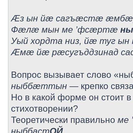
Æз ын йæ сагъæстæ æмбæ
Фæлæ мын ме ’фсæртæ
ны
Уый хордта низ, йæ туг ын
Æмæ йæ рæсугъддзинад са
Вопрос вызывает слово «ныб
ныббæттын
— крепко связат
Но в какой форме он стоит в
стихотворении?
Теоретически правильно
ме 
ныббаст
ОЙ
.