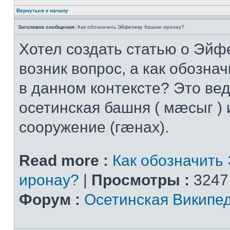
Вернуться к началу
Заголовок сообщения:
Как обозначить Эйфелеву башню иронау?
Хотел создать статью о Эйф
возник вопрос, а как обознач
в данном контексте? Это вед
осетинская башня ( мæсыг ) 
сооружение (гæнах).
Read more :
Как обозначить
иронау?
|
Просмотры :
3247
Форум :
Осетинская Википе