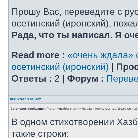
Прошу Вас, переведите с рус
осетинский (иронский), пожал
Рада, что ты написал. Я оч
Read more :
«очень ждала» с
осетинский (иронский)
|
Прос
Ответы :
2 |
Форум :
Переве
Вернуться к началу
Заголовок сообщения:
Глагол «ныббæттын» и фраза «Фæлæ мын ме ’фсæртæ ныб
В одном стихотворении Хазб
такие строки: