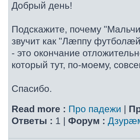
Добрый день!
Подскажите, почему "Мальчи
звучит как "Лæппу футболæй
- это окончание отложительн
который тут, по-моему, совсем
Спасибо.
Read more :
Про падежи
|
Пр
Ответы :
1 |
Форум :
Дзурæм