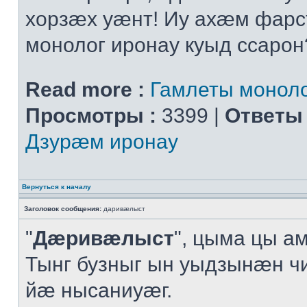
хорзæх уæнт! Иу ахæм фарс
монолог иронау куыд ссарон
Read more :
Гамлеты моноло
Просмотры :
3399 |
Ответы 
Дзурæм иронау
Вернуться к началу
Заголовок сообщения:
даривæлыст
"
Дæривæлыст
", цыма цы а
Тынг бузныг ын уыдзынæн ч
йæ нысаниуæг.