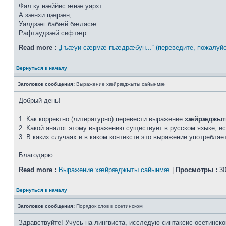
Фал ку нæййес æнæ уарзт
А зæнхи цæрæн,
Уалдзæг бабæй бæласæ
Рафтаудзæй сифтæр.
Read more :
„Гъæуи сæрмæ гъæдрæбун...“ (переведите, пожалуйс
Вернуться к началу
Заголовок сообщения:
Выражение хæйрæджыты сайынмæ
Добрый день!
1. Как корректно (литературно) перевести выражение
хæйрæджыт
2. Какой аналог этому выражению существует в русском языке, е
3. В каких случаях и в каком контексте это выражение употребля
Благодарю.
Read more :
Выражение хæйрæджыты сайынмæ
|
Просмотры :
30
Вернуться к началу
Заголовок сообщения:
Порядок слов в осетинском
Здравствуйте! Учусь на лингвиста, исследую синтаксис осетинско