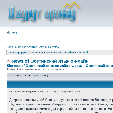
Вход
Сообщения без ответов
|
Активные темы
Список форумов
»
Site map
»
News of Осетинский язык он-лайн
News of Осетинский язык он-лайн
Site map of Осетинский язык он-лайн
»
Форум : Осетинский язы
Форум об осетинском языке при сайте Ironau.ru
Страница
1
из
50
[ Тем:
496
]
Заголовок сообщения:
Описание «зиу» в широком смысле
Доброго времени уток! Я хочу в русскоязычной версии Википедии 
Недавно с удовольствием обнаружил, что в осетинской Википедии 
обладает полномочиями редактора в ней, мне пока не понятно. Н