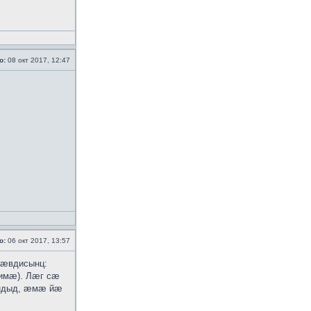
о:
08 окт 2017, 12:47
о:
06 окт 2017, 13:57
 ӕвдисынц:
-имӕ). Лӕг сӕ
ӕндыд, ӕмӕ йӕ