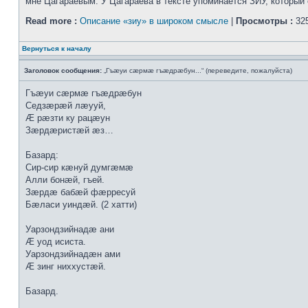
мне Цагараевым. У Цагараева в тексте упоминается ЗИУ, который о
Read more :
Описание «зиу» в широком смысле
|
Просмотры :
325
Вернуться к началу
Заголовок сообщения:
„Гъæуи сæрмæ гъæдрæбун...“ (переведите, пожалуйста)
Гъæуи сæрмæ гъæдрæбун
Седзæрæй лæууй,
Æ рæзти ку рацæун
Зæрдæристæй æз…
Базард:
Сир-сир кæнуй думгæмæ
Алли бонæй, гъей.
Зæрдæ бабæй фæрресуй
Бæласи уиндæй. (2 хатти)
Уарзондзийнадæ ани
Æ уод исиста.
Уарзондзийнадæн ами
Æ зинг ниххустæй.
Базард.