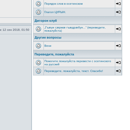
Порядок слов в осетинском
Глагол ЦУРЫН.
Дигорон клуб
„Гъæуи сæрмæ гъæдрæбун...“ (переведите,
о:
12 сен 2018, 01:50
пожалуйста)
Другие вопросы
Вехи
Переведите, пожалуйста
Помогите пожалуйста перевести с осетинского
на русский
Переведите, пожалуйста, текст. Спасибо!