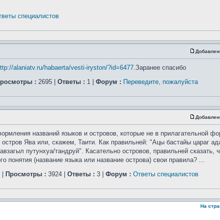
тветы специалистов
Добавлен
ttp://alaniatv.ru/habaerta/vesti-iryston/?id=6477
.Заранее спасибо
росмотры :
2695 |
Ответы :
1 |
Форум :
Переведите, пожалуйста
Добавлен
ормления названий языков и островов, которые не в прилагательной фо
 остров Ява или, скажем, Таити. Как правильней: "Ацы бастайы цараг а
авзагыл путунхуа/тандруй". Касательно островов, правильней сказать, ч
 понятия (название языка или название острова) свои правила? ...
|
Просмотры :
3924 |
Ответы :
3 |
Форум :
Ответы специалистов
На стр