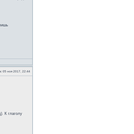
 лишь
о:
05 ноя 2017, 22:44
. К глаголу