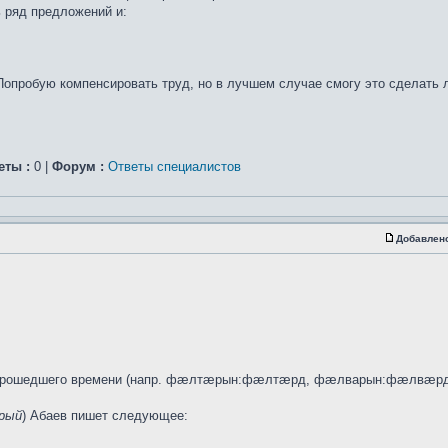
ь ряд предложений и:
Попробую компенсировать труд, но в лучшем случае смогу это сделать
еты :
0 |
Форум :
Ответы специалистов
Добавлен
я прошедшего времени (напр. фæлтæрын:фæлтæрд, фæлварын:фæлвæрд)
рый
) Абаев пишет следующее: