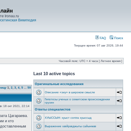
-лайн
е Ironau.ru
сетинская Википедия
FAQ
Поиск
Текущее время: 07 авг 2026, 19:44
Часовой пояс: UTC + 4 часа [ Летнее время ]
Last 10 active topics
Оригинальные исследования
ницу
1
,
2
,
3
,
4
,
5
...
50
Описание «зиу» в широком смысле
Гипотезы ученых о семитском происхождении
грузин
о:
18 окт 2021, 22:14
Ответы специалистов
рата Цагараева.
ХУЫССЫН: хуыст contra хуыссыд
ии и кто
редоставленным
Выражение хæйрæджыты сайынмæ