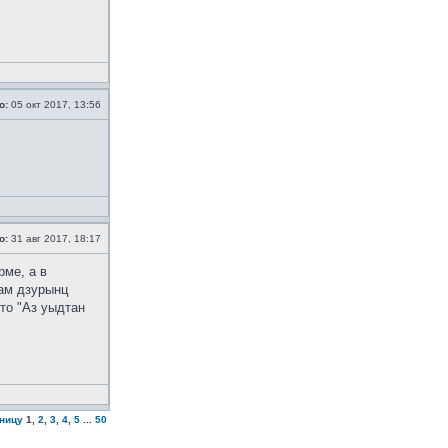
о:
05 окт 2017, 13:56
о:
31 авг 2017, 18:17
рме, а в
дам дзурынц
то "Аз уыдтан
аницу
1
,
2
,
3
,
4
,
5
...
50