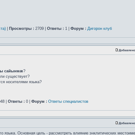
та)
|
Просмотры :
2709 |
Ответы :
1 |
Форум :
Дигорон клуб
Добавлено
ы сайынмæ
?
сли существует?
ется носителями языка?
48 |
Ответы :
0 |
Форум :
Ответы специалистов
Добавлено
го языка. Основная цель - рассмотреть влияние энклитических местоим