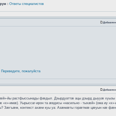
рум :
Ответы специалистов
Добавлен
Переведите, пожалуйста
Добавлен
хӕй»-йы растфыссынады фӕдыл. Дзырдуаттӕ ацы дзырд дыууӕ хуызы
 «х»-имӕ). Уырыссаг-ирон та ӕвдисы «насильно - тыхӕй» (ома иу «х»
ты? Зӕгъӕм, контекст ахӕм куы уа: Азӕмӕты горӕтмӕ цӕуын нӕ ф