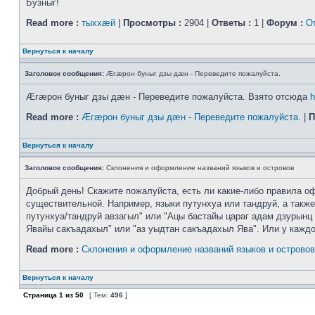
Бузныг!
Read more :
тыххӕй
|
Просмотры :
2904 |
Ответы :
1 |
Форум :
О
Вернуться к началу
Заголовок сообщения:
Æгæрон буныг дзы дæн - Переведите пожалуйста.
Æгæрон буныг дзы дæн - Переведите пожалуйста. Взято отсюда
h
Read more :
Æгæрон буныг дзы дæн - Переведите пожалуйста.
|
П
Вернуться к началу
Заголовок сообщения:
Склонения и оформление названий языков и островов
Добрый день! Скажите пожалуйста, есть ли какие-либо правила оф
существительной. Например, языки путунхуа или тандруй, а также
путунхуа/тандруй авзагыл" или "Ацы бастайы цараг адам дзурынц 
Явайы сакъадахыл" или "аз уыдтан сакъадахыл Ява". Или у каждого
Read more :
Склонения и оформление названий языков и островов
Вернуться к началу
Страница
1
из
50
[ Тем:
496
]