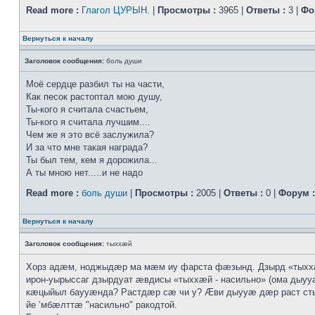
Read more :
Глагол ЦУРЫН.
|
Просмотры :
3965 |
Ответы :
3 |
Фо
Вернуться к началу
Заголовок сообщения:
боль души
Моё сердце разбил ты на части,
Как песок растоптал мою душу,
Ты-кого я считала счастьем,
Ты-кого я считала лучшим....
Чем же я это всё заслужила?
И за что мне такая награда?
Ты был тем, кем я дорожила...
А ты мною нет.....и не надо
Read more :
боль души
|
Просмотры :
2005 |
Ответы :
0 |
Форум :
Вернуться к началу
Заголовок сообщения:
тыххӕй
Хорз адӕм, ноджыдӕр ма мӕм иу фарста фӕзынд. Дзырд «тых
ирон-уырыссаг дзырдуат ӕвдисы «тыххӕй - насильно» (ома дыууӕ
кӕцыйыл баууӕнда? Растдӕр сӕ чи у? Ӕви дыууӕ дӕр раст с
йе ’мбӕлттӕ "насильно" ракодтой.