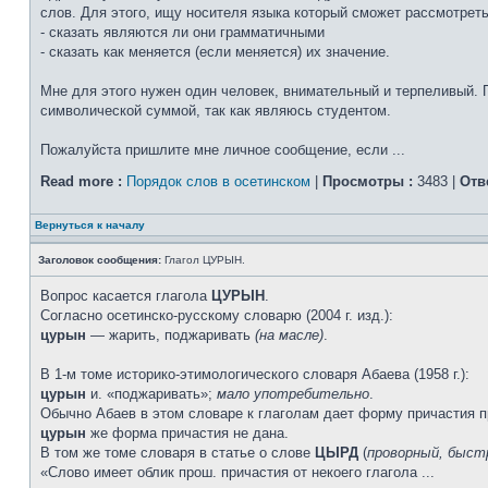
слов. Для этого, ищу носителя языка который сможет рассмотрет
- сказать являются ли они грамматичными
- сказать как меняется (если меняется) их значение.
Мне для этого нужен один человек, внимательный и терпеливый. 
символической суммой, так как являюсь студентом.
Пожалуйста пришлите мне личное сообщение, если ...
Read more :
Порядок слов в осетинском
|
Просмотры :
3483 |
Отв
Вернуться к началу
Заголовок сообщения:
Глагол ЦУРЫН.
Вопрос касается глагола
ЦУРЫН
.
Согласно осетинско-русскому словарю (2004 г. изд.):
цурын
— жарить, поджаривать
(на масле)
.
В 1-м томе историко-этимологического словаря Абаева (1958 г.):
цурын
и. «поджаривать»;
мало употребительно
.
Обычно Абаев в этом словаре к глаголам дает форму причасти
цурын
же форма причастия не дана.
В том же томе словаря в статье о слове
ЦЫРД
(
проворный, быст
«Слово имеет облик прош. причастия от некоего глагола ...