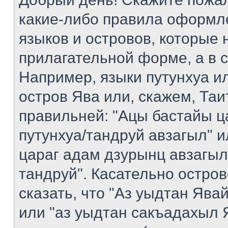
какие-либо правила оформл
языков и островов, которые 
прилагательной форме, а в 
Например, языки путунхуа ил
остров Ява или, скажем, Таи
правильней: "Ацы бастайы ц
путунхуа/тандруй авзагыл" 
цараг адам дзурынц авзагыл
тандруй". Касательно остро
сказать, что "Аз уыдтан Яв
или "аз уыдтан сакъадахыл Я