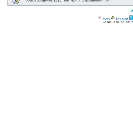
Всего сообщений:
2531
| Тем:
524
| Пользователей:
734
G
News
Site map
Создано на основе