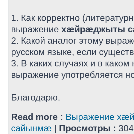
1. Как корректно (литератур
выражение
хæйрæджыты 
2. Какой аналог этому выра
русском языке, если сущест
3. В каких случаях и в каком 
выражение употребляется н
Благодарю.
Read more :
Выражение хæ
сайынмæ
|
Просмотры :
304