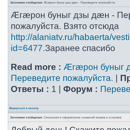
Заголовок сообщения:
Æгæрон буныг дзы дæн - Переведите пожалуйста.
Æгæрон буныг дзы дæн - Пе
пожалуйста. Взято отсюда
http://alaniatv.ru/habaerta/vesti
id=6477
.Заранее спасибо
Read more :
Æгæрон буныг д
Переведите пожалуйста.
|
П
Ответы :
1 |
Форум :
Переве
Вернуться к началу
Заголовок сообщения:
Склонения и оформление названий языков и островов
Добрый день! Скажите пожал