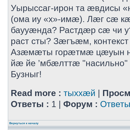
Уырыссаг-ирон та ӕвдисы «
(ома иу «х»-имӕ). Лӕг сӕ 
баууӕнда? Растдӕр сӕ чи 
раст сты? Зӕгъӕм, контекст
Азӕмӕты горӕтмӕ цӕуын 
йӕ йе ’мбӕлттӕ "насильно" 
Бузныг!
Read more :
тыххӕй
|
Просм
Ответы :
1 |
Форум :
Ответы
Вернуться к началу