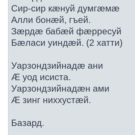
Сир-сир кæнуй думгæмæ
Алли бонæй, гъей.
Зæрдæ бабæй фæрресуй
Бæласи уиндæй. (2 хатти)
Уарзондзийнадæ ани
Æ уод исиста.
Уарзондзийнадæн ами
Æ зинг ниххустæй.
Базард.