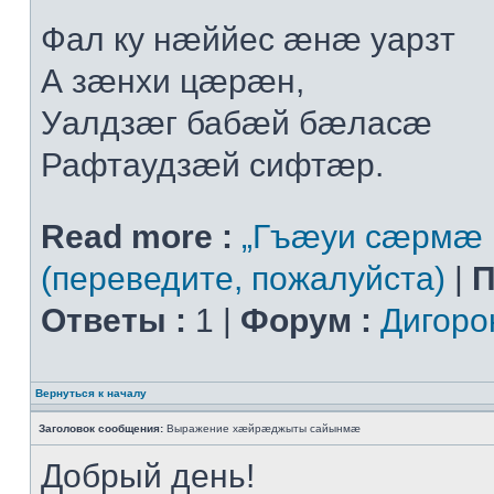
Фал ку нæййес æнæ уарзт
А зæнхи цæрæн,
Уалдзæг бабæй бæласæ
Рафтаудзæй сифтæр.
Read more :
„Гъæуи сæрмæ 
(переведите, пожалуйста)
|
П
Ответы :
1 |
Форум :
Дигоро
Вернуться к началу
Заголовок сообщения:
Выражение хæйрæджыты сайынмæ
Добрый день!