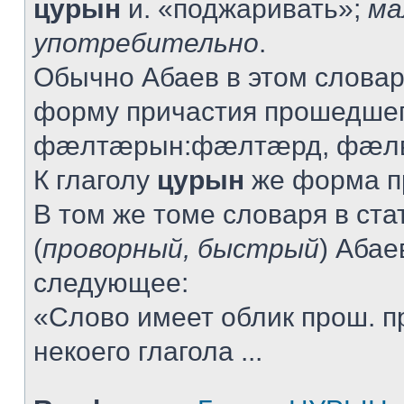
цурын
и. «поджаривать»;
ма
употребительно
.
Обычно Абаев в этом словар
форму причастия прошедшег
фæлтæрын:фæлтæрд, фæлв
К глаголу
цурын
же форма пр
В том же томе словаря в ста
(
проворный, быстрый
) Абае
следующее:
«Слово имеет облик прош. п
некоего глагола ...