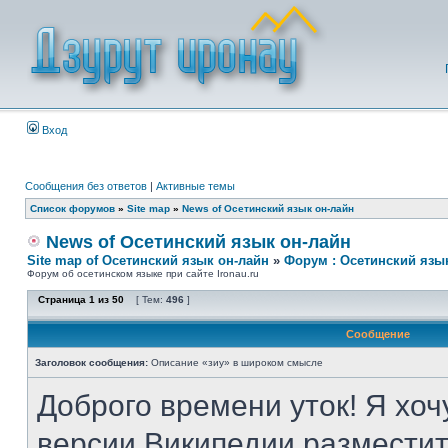
Вход
Сообщения без ответов
|
Активные темы
Список форумов
»
Site map
»
News of Осетинский язык он-лайн
News of Осетинский язык он-лайн
Site map of Осетинский язык он-лайн
»
Форум : Осетинский язы
Форум об осетинском языке при сайте Ironau.ru
Страница
1
из
50
[ Тем:
496
]
Сообщение
Заголовок сообщения:
Описание «зиу» в широком смысле
Доброго времени уток! Я хоч
версии Википедии разместит