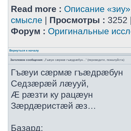
Read more :
Описание «зиу»
смысле
|
Просмотры :
3252 
Форум :
Оригинальные иссл
Вернуться к началу
Заголовок сообщения:
„Гъæуи сæрмæ гъæдрæбун...“ (переведите, пожалуйста)
Гъæуи сæрмæ гъæдрæбун
Седзæрæй лæууй,
Æ рæзти ку рацæун
Зæрдæристæй æз…
Базард: