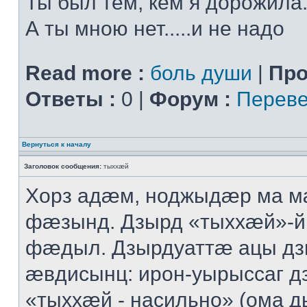
Ты был тем, кем я дорожила.
А ты мною нет.....и не надо
Read more :
боль души
|
Про
Ответы :
0 |
Форум :
Переве
Вернуться к началу
Заголовок сообщения:
тыххӕй
Хорз адӕм, ноджыдӕр ма м
фӕзынд. Дзырд «тыххӕй»-
фӕдыл. Дзырдуаттӕ ацы дз
ӕвдисынц: ирон-уырыссаг д
«тыххӕй - насильно» (ома д