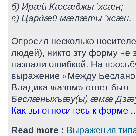
б) Ирæй Кæсæджы ’хсæн;
в) Цардæй мæлæты ’хсæн.
Опросил несколько носител
людей), никто эту форму не 
назвали ошибкой. На просьб
выражение «Между Беслано
Владикавказом» ответ был 
Беслæныхъæу(ы) æмæ Дзæу
Как вы относитесь к форме
…
Read more :
Выражения тип