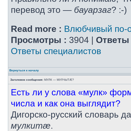
перевод это —
бауарзаг
? :-)
Read more :
Влюбчивый по-о
Просмотры :
3904 |
Ответы 
Ответы специалистов
Вернуться к началу
Заголовок сообщения:
МУЛК — МУЛЧЫТÆ?
Есть ли у слова «мулк» фор
числа и как она выглядит?
Дигорско-русский словарь д
мулкитæ
.