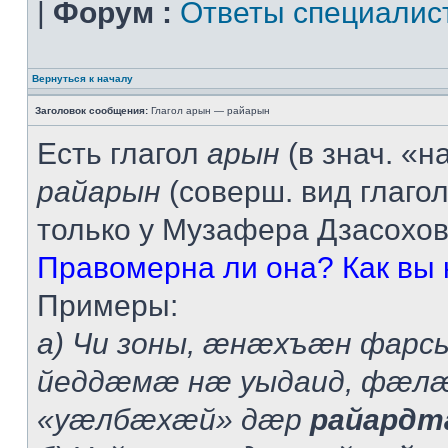
|
Форум :
Ответы специалис
Вернуться к началу
Заголовок сообщения:
Глагол арын — райарын
Есть глагол
арын
(в знач. «н
райарын
(соверш. вид глаго
только у Музафера Дзасохов
Правомерна ли она? Как вы 
Примеры:
а) Чи зоны, æнæхъæн фарс
йеддæмæ нæ уыдаид, фæлæ
«уæлбæхæй» дæр
райардт