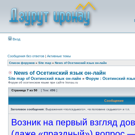
Вход
Сообщения без ответов
|
Активные темы
Список форумов
»
Site map
»
News of Осетинский язык он-лайн
News of Осетинский язык он-лайн
Site map of Осетинский язык он-лайн
»
Форум : Осетинский язы
Форум об осетинском языке при сайте Ironau.ru
Страница
7
из
50
[ Тем:
496
]
Сообщение
Заголовок сообщения:
Выражения «полседьмого», «в половине седьмого» и т.п.
Возник на первый взгляд до
(даже «праздный») вопрос — 