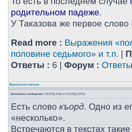
То есть в последнем случае
родительном падеже
.
У Таказова же первое слово н
Read more :
Выражения «пол
половине седьмого» и т.п.
|
П
Ответы :
6 |
Форум :
Ответы
Вернуться к началу
Заголовок сообщения:
КЪОРД АЗЫ и КЪОРД АЗТЫ
Есть слово
къорд
. Одно из 
«несколько».
Встречаются в текстах таки