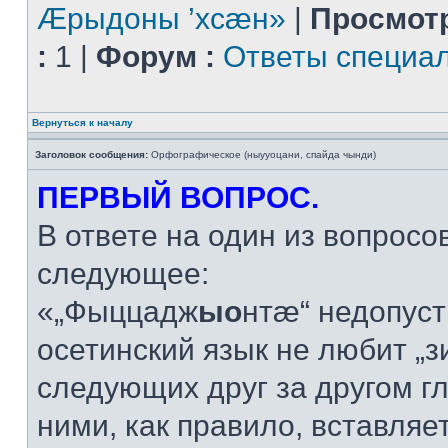
Æрыдоны ’хсæн»
|
Просмот
:
1 |
Форум :
Ответы специа
Вернуться к началу
Заголовок сообщения:
Орфографическое (ныууоцани, спайда чынди)
ПЕРВЫЙ ВОПРОС.
В ответе на один из вопросо
следующее:
«„Фыццадж
ыо
нтæ“ недопус
осетинский язык не любит „з
следующих друг за другом г
ними, как правило, вставляется