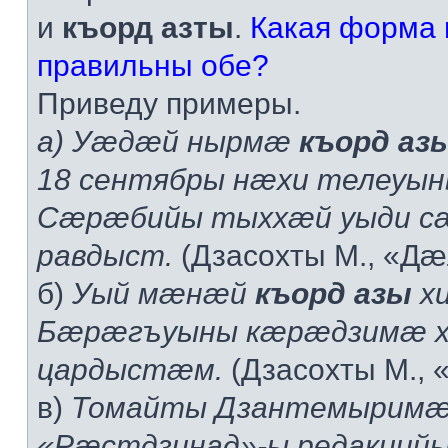
и
къорд азты
.
Какая форма 
правильны обе?
Приведу примеры.
а) Уæдæй нырмæ
къорд аз
18 сентябры нæхи телеуы
Сæрæбийы тыххæй уыди с
равдыст.
(Дзасохты М., «Дæ
б)
Уый мæнæй
къорд азы
хи
Бæрæгъуыны кæрæдзимæ 
цардыстæм.
(Дзасохты М., 
в)
Томайты Дзантемырим
«Рæстдзинад»-ы редакций