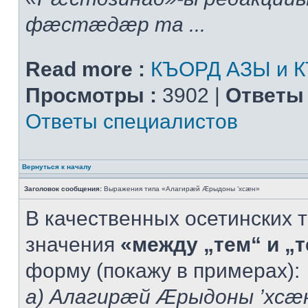
фæстæдæр та ...
Read more :
КЪОРД АЗЫ и 
Просмотры :
3902 |
Ответы 
Ответы специалистов
Вернуться к началу
Заголовок сообщения:
Выражения типа «Алагирæй Æрыдоны ’хсæн»
В качественных осетинских т
значения
«между „тем“ и „
форму (покажу в примерах):
а) Алагирæй Æрыдоны ’хсæ