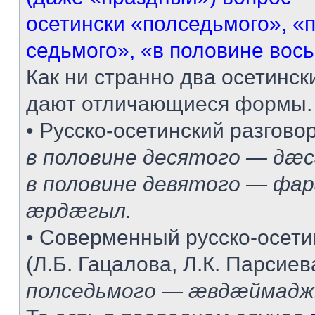
осетински «полседьмого», «
седьмого», «в половине восьм
Как ни странно два осетинск
дают отличающиеся формы.
• Русско-осетинский разговор
в половине десятого — дæ
в половине девятого — ф
æрдæгыл.
• Соверменный русско-осети
(Л.Б. Гацалова, Л.К. Парсиев
полседьмого — æвдæймад