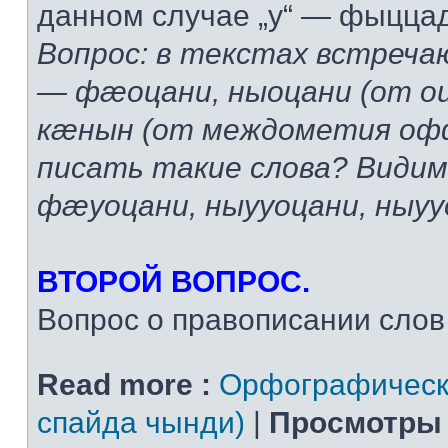
данном случае „у“ — фыцца
Вопрос: в текстах встреча
— фæоцани, ныоцани (от 
кæнын (от междометия офф
писать такие слова? Види
фæуоцани, ныууоцани, ны
ВТОРОЙ ВОПРОС.
Вопрос о правописании слов т
Read more :
Орфографическ
спайда чынди)
|
Просмотры 