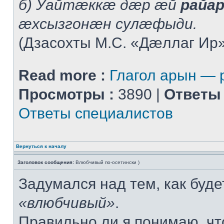
б) Уайтæккæ дæр æй
райа
æхсызгонæн сулæфыди.
(Дзасохты М.С. «Дæллаг Ир»
Read more :
Глагол арын —
Просмотры :
3890 |
Ответы 
Ответы специалистов
Вернуться к началу
Заголовок сообщения:
Влюбчивый по-осетински )
Задумался над тем, как буде
«влюбчивый»
.
Правильно ли я понимаю, ч