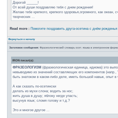
Дорогой ______!
От всей души поздравляю тебя с днем рождения!
Желаю тебе крепкого, крепкого здоровья,огромного, как океан, 
творческих ...
Read more :
Помогите поздравить друга-осетина с днём рожденья
Вернуться к началу
Заголовок сообщения:
Фразеологический словарь осет. языка в электронном форм
IRON писал(а):
ФРАЗЕОЛОГИЗМ
(фразеологическая единица, идиома) это вып
невыводимо из значений составляющих его компонентов (напр., "да
быть знатоком в каком-либо деле, иметь большой навык, опыт в 
А как сказать по-осетински
делать из мухи слона; водить за нос;
жить душа в душу; яблоку негде упасть;
высунув язык; сломя голову и т.д.?
Это и многое другое ...