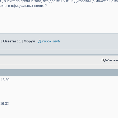
", значит по причине того, что должен быть и Дигорский (а может ещё к
лекты в официальных целях ?
 |
Ответы :
1 |
Форум :
Дигорон клуб
Добавлен
 15:50
 16:32