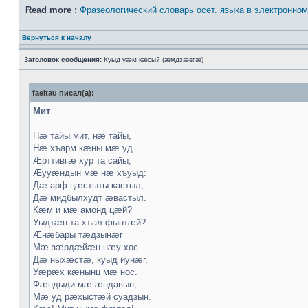
Read more :
Фразеологический словарь осет. языка в электронно
Вернуться к началу
Заголовок сообщения:
Куыд уæм кæсы? (æмдзæвгæ)
faeltau писал(а):
Мит
Нæ тайы мит, нæ тайы,
Нæ хъарм кæны мæ уд.
Æрттивгæ хур та сайы,
Æууæндын мæ нæ хъуыд:
Дæ арф цæстыты кастыл,
Дæ мидбылхудт æвастыл.
Кæм и мæ амонд цæй?
Уыдтæн та хъал фынтæй?
Æнæбары тæдзынæг
Мæ зæрдæйæн нæу хос.
Дæ ныхæстæ, куыд иунæг,
Уæрæх кæнынц мæ нос.
Фæндыди мæ æндавын,
Мæ уд рæхыстæй суадзын.