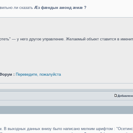
авильно ли сказать
Æз фæндын амонд æмæ ?
отеть" — у него другое управление. Желаемый объект ставится в имени
Форум :
Переведите, пожалуйста
Добавлен
ом. В выходных данных внизу было написано мелким шрифтом : "Осетинс