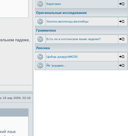
баресман
Оригинальные исследования
Уаллон,валлонцы,валлийцы
Грамматика
Есть ли в осетинском языке падежи?
тельном падеже,
Лексика
Цыбыр дзырдт&#230;
Йе 'рцыдма...
о:
19 апр 2006, 02:18
кий язык