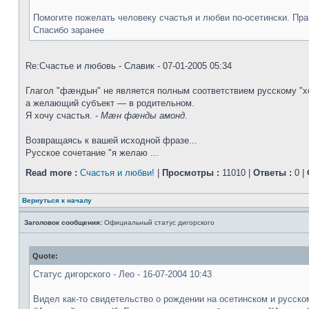
Помогите пожелать человеку счастья и любви по-осетински. Пр
Спасибо заранее
Re:Счастье и любовь - Славик - 07-01-2005 05:34
Глагол "фæндын" не является полным соответствием русскому "х
а желающий субъект — в родительном.
Я хочу счастья. -
Мæн фæнды амонд
.
Возвращаясь к вашей исходной фразе...
Русское сочетание "я желаю ...
Read more :
Счастья и любви!
|
Просмотры :
11010 |
Ответы :
0 |
Вернуться к началу
Заголовок сообщения:
Официальный статус дигорского
Quote:
Статус дигорского - Лео - 16-07-2004 10:43
Видел как-то свидетельство о рождении на осетинском и русск