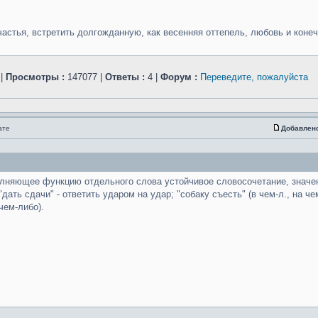
счастья, встретить долгожданную, как весенняя оттепель, любовь и коне
|
Просмотры :
147077 |
Ответы :
4 |
Форум :
Переведите, пожалуйста
ате
Добавлен
олняющее функцию отдельного слова устойчивое словосочетание, значен
ть сдачи" - ответить ударом на удар; "собаку съесть" (в чем-л., на чем-л
чем-либо).