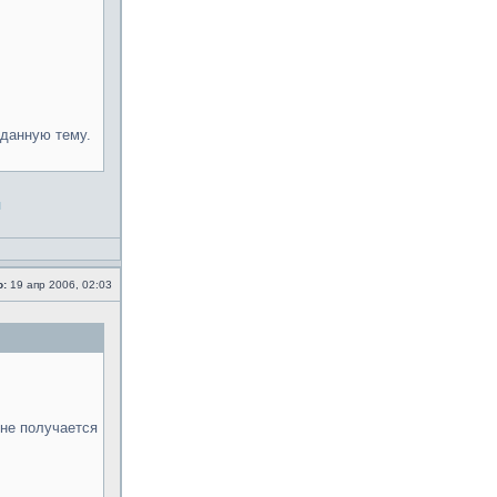
 данную тему.
я
о:
19 апр 2006, 02:03
 не получается