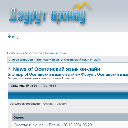
Вход
Сообщения без ответов
|
Активные темы
Список форумов
»
Site map
»
News of Осетинский язык он-лайн
News of Осетинский язык он-лайн
Site map of Осетинский язык он-лайн
»
Форум : Осетинский язы
Форум об осетинском языке при сайте Ironau.ru
Страница
45
из
50
[ Тем:
496
]
Заголовок сообщения:
Счастья и любви!
Quote:
Счастье и любовь - Елена - 26-12-2004 03:20