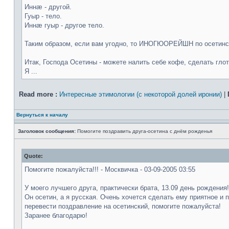
Иннæ - другой.
Гуыр - тело.
Иннæ гуыр - другое тело.
Таким образом, если вам угодно, то ИНОГЮОРЕЙШН по осетинск
Итак, Господа Осетины - можете налить себе кофе, сделать гло
Я ...
Read more :
Интересные этимологии (с некоторой долей иронии)
|
Вернуться к началу
Заголовок сообщения:
Помогите поздравить друга-осетина с днём рожденья
Quote:
Помогите пожалуйста!!! - Москвичка - 03-09-2005 03:55
У моего лучшего друга, практически брата, 13.09 день рождения!
Он осетин, а я русская. Очень хочется сделать ему приятное и 
перевести поздравление на осетинский, помогите пожалуйста!
Заранее благодарю!