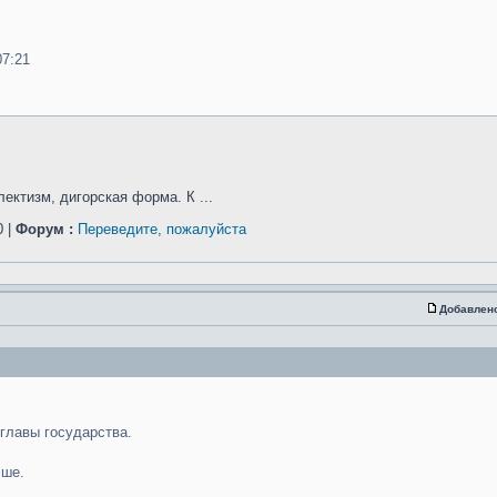
07:21
ектизм, дигорская форма. К ...
 |
Форум :
Переведите, пожалуйста
Добавлен
 главы государства.
чше.