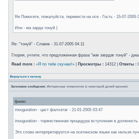
Re:Помогите, пожалуйста, перевести на осе - Гость - 15-07-2005 
Или - ма зарда тонуй )
Re: "тонуй" - Славик - 31-07-2005 04:11
Глория, учтите, что предложенная фраза "мæ зæрдæ тонуй" - диал
Read more :
«Я по тебе скучаю!»
|
Просмотры :
14312 |
Ответы :
0
Вернуться к началу
Заголовок сообщения:
Интересные этимологии (с некоторой долей иронии)
Quote:
inouguration - цаст фалхатаг - 21-01-2005 03:47
inouguration - торжественная процедура вступления в должность
Это слово интерпретируется на осетинском языке как нельзя лу