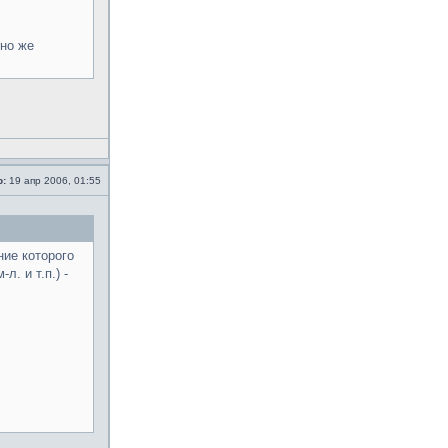
чно же
о:
19 апр 2006, 01:55
ие которого
. и т.п.) -