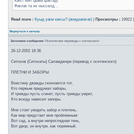
Кæс! Мит цыма фæтад!
Фæлæ та их ныссалд...
Read more :
Куыд уæм кæсы? (æмдзæвгæ)
|
Просмотры :
19922 
Вернуться к началу
Заголовок сообщения:
Поэтические переводы с осетинского
26-12-2002 18:36
Ситохов (Ситохаты) Саламджери (перевод с осетинского)
ПЛЕТНИ И ЗАБОРЫ
Воистину дважды скончается тот,
Кто первым придумал заборы,
И трижды пусть сгинет, пусть трижды умрет,
Кто всюду навесил запоры.
Мне стоит увидеть забор и плетень,
Как мир предстает мне проблемным:
Вот сад, а внутри непроглядная тень,
Вот двор, он внутри, как тюремный.