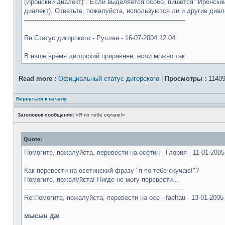
(Иронский диалект)". Если выделяется особо, пишется "Иронский
диалект). Ответьте, пожалуйста, используются ли и другие диа
--------------------------------------------------------------------------------
Re:Статус дигорского - Руслан - 16-07-2004 12:04
В наше время дигорский приравнен, если можно так ...
Read more :
Официальный статус дигорского
|
Просмотры :
11409
Вернуться к началу
Заголовок сообщения:
«Я по тебе скучаю!»
Quote:
Помогите, пожалуйста, перевести на осетин - Глория - 11-01-2005
Как перевести на осетинский фразу "я по тебе скучаю!"?
Помогите, пожалуйста! Нигде не могу перевести...
--------------------------------------------------------------------------------
Re:Помогите, пожалуйста, перевести на осе - faeltau - 13-01-2005
мысын дæ
--------------------------------------------------------------------------------