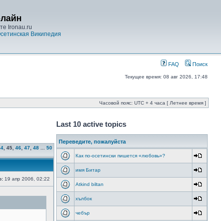
-лайн
е Ironau.ru
сетинская Википедия
FAQ
Поиск
Текущее время: 08 авг 2026, 17:48
Часовой пояс: UTC + 4 часа [ Летнее время ]
Last 10 active topics
Переведите, пожалуйста
44
,
45
,
46
,
47
,
48
...
50
Как по-осетински пишется «любовь»?
имя Битар
о:
19 апр 2006, 02:22
Atkind biltan
хълбок
чебър