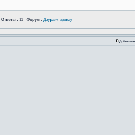
|
Ответы :
11 |
Форум :
Дзурæм иронау
Добавлен