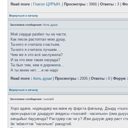
Read more :
Глагол ЦУРЫН.
|
Просмотры :
3966 |
Ответы :
3 |
Фо
Вернуться к началу
Заголовок сообщения:
боль души
Моё сердце разбил ты на части,
Как песок растоптал мою душу,
Ты-кого я считала счастьем,
Ты-кого я считала лучшим....
Чем же я это всё заслужила?
И за что мне такая награда?
Ты был тем, кем я дорожила...
А ты мною нет.....и не надо
Read more :
боль души
|
Просмотры :
2005 |
Ответы :
0 |
Форум :
Вернуться к началу
Заголовок сообщения:
тыххӕй
Хорз адӕм, ноджыдӕр ма мӕм иу фарста фӕзынд. Дзырд «тых
ирон-уырыссаг дзырдуат ӕвдисы «тыххӕй - насильно» (ома дыууӕ
кӕцыйыл баууӕнда? Растдӕр сӕ чи у? Ӕви дыууӕ дӕр раст с
йе ’мбӕлттӕ "насильно" ракодтой.