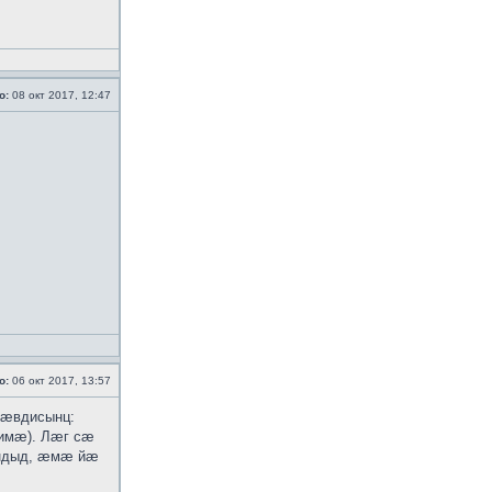
о:
08 окт 2017, 12:47
о:
06 окт 2017, 13:57
 ӕвдисынц:
-имӕ). Лӕг сӕ
ӕндыд, ӕмӕ йӕ