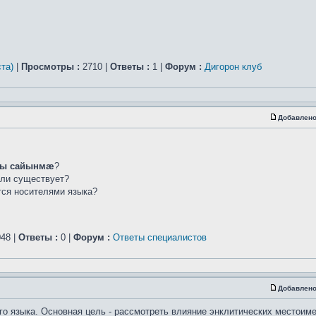
та)
|
Просмотры :
2710 |
Ответы :
1 |
Форум :
Дигорон клуб
Добавлено
ы сайынмæ
?
сли существует?
ется носителями языка?
48 |
Ответы :
0 |
Форум :
Ответы специалистов
Добавлено
го языка. Основная цель - рассмотреть влияние энклитических местоим