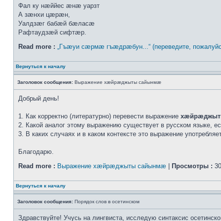
Фал ку нæййес æнæ уарзт
А зæнхи цæрæн,
Уалдзæг бабæй бæласæ
Рафтаудзæй сифтæр.
Read more :
„Гъæуи сæрмæ гъæдрæбун...“ (переведите, пожалуйс
Вернуться к началу
Заголовок сообщения:
Выражение хæйрæджыты сайынмæ
Добрый день!
1. Как корректно (литературно) перевести выражение
хæйрæджыт
2. Какой аналог этому выражению существует в русском языке, е
3. В каких случаях и в каком контексте это выражение употребля
Благодарю.
Read more :
Выражение хæйрæджыты сайынмæ
|
Просмотры :
30
Вернуться к началу
Заголовок сообщения:
Порядок слов в осетинском
Здравствуйте! Учусь на лингвиста, исследую синтаксис осетинско