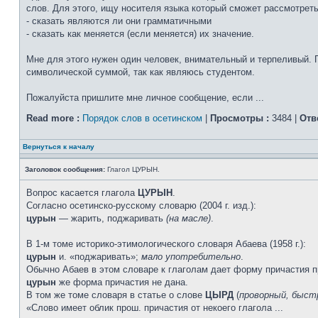
слов. Для этого, ищу носителя языка который сможет рассмотрет
- сказать являются ли они грамматичными
- сказать как меняется (если меняется) их значение.
Мне для этого нужен один человек, внимательный и терпеливый. 
символической суммой, так как являюсь студентом.
Пожалуйста пришлите мне личное сообщение, если ...
Read more :
Порядок слов в осетинском
|
Просмотры :
3484 |
Отв
Вернуться к началу
Заголовок сообщения:
Глагол ЦУРЫН.
Вопрос касается глагола
ЦУРЫН
.
Согласно осетинско-русскому словарю (2004 г. изд.):
цурын
— жарить, поджаривать
(на масле)
.
В 1-м томе историко-этимологического словаря Абаева (1958 г.):
цурын
и. «поджаривать»;
мало употребительно
.
Обычно Абаев в этом словаре к глаголам дает форму причасти
цурын
же форма причастия не дана.
В том же томе словаря в статье о слове
ЦЫРД
(
проворный, быст
«Слово имеет облик прош. причастия от некоего глагола ...