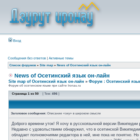
Вход
Сообщения без ответов
|
Активные темы
Список форумов
»
Site map
»
News of Осетинский язык он-лайн
News of Осетинский язык он-лайн
Site map of Осетинский язык он-лайн
»
Форум : Осетинский язы
Форум об осетинском языке при сайте Ironau.ru
Страница
1
из
50
[ Тем:
496
]
Заголовок сообщения:
Описание «зиу» в широком смысле
Доброго времени уток! Я хочу в русскоязычной версии Википедии 
Недавно с удовольствием обнаружил, что в осетинской Википедии 
обладает полномочиями редактора в ней, мне пока не понятно. Н