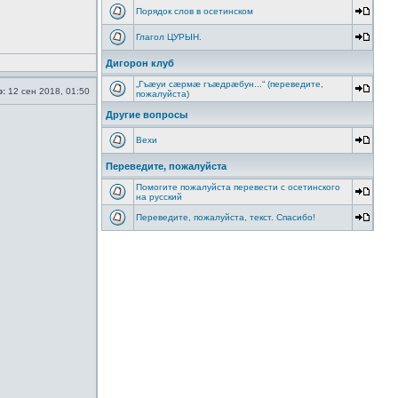
Порядок слов в осетинском
Глагол ЦУРЫН.
Дигорон клуб
„Гъæуи сæрмæ гъæдрæбун...“ (переведите,
о:
12 сен 2018, 01:50
пожалуйста)
Другие вопросы
Вехи
Переведите, пожалуйста
Помогите пожалуйста перевести с осетинского
на русский
Переведите, пожалуйста, текст. Спасибо!