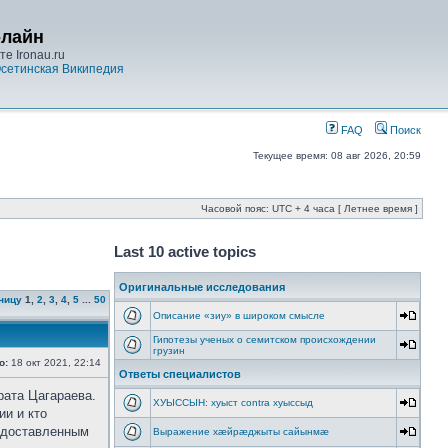
-лайн
е Ironau.ru
сетинская Википедия
FAQ
Поиск
Текущее время: 08 авг 2026, 20:59
Часовой пояс: UTC + 4 часа [ Летнее время ]
Last 10 active topics
Оригинальные исследования
ницу
1
,
2
,
3
,
4
,
5
...
50
Описание «зиу» в широком смысле
Гипотезы ученых о семитском происхождении
грузин
о:
18 окт 2021, 22:14
Ответы специалистов
рата Цагараева.
ХУЫССЫН: хуыст contra хуыссыд
ии и кто
редоставленным
Выражение хæйрæджыты сайынмæ