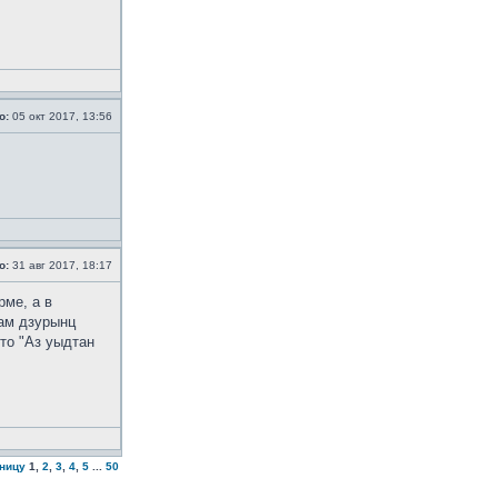
о:
05 окт 2017, 13:56
о:
31 авг 2017, 18:17
рме, а в
дам дзурынц
то "Аз уыдтан
аницу
1
,
2
,
3
,
4
,
5
...
50