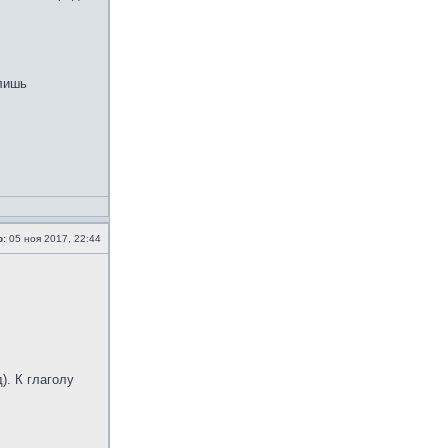
 лишь
о:
05 ноя 2017, 22:44
. К глаголу