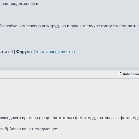
ь ряд предложений и:
Попробую компенсировать труд, но в лучшем случае смогу это сделать
еты :
0 |
Форум :
Ответы специалистов
Добавлен
я прошедшего времени (напр. фæлтæрын:фæлтæрд, фæлварын:фæлвæрд)
рый
) Абаев пишет следующее: