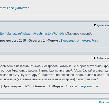
тветы специалистов
Добавлен
ttp://alaniatv.ru/habaerta/vesti-iryston/?id=6477
.Заранее спасибо
росмотры :
2698 |
Ответы :
1 |
Форум :
Переведите, пожалуйста
Добавлен
ормления названий языков и островов, которые не в прилагательной фо
 остров Ява или, скажем, Таити. Как правильней: "Ацы бастайы цараг а
авзагыл путунхуа/тандруй". Касательно островов, правильней сказать, ч
 понятия (название языка или название острова) свои правила? ...
|
Просмотры :
3924 |
Ответы :
3 |
Форум :
Ответы специалистов
На стр