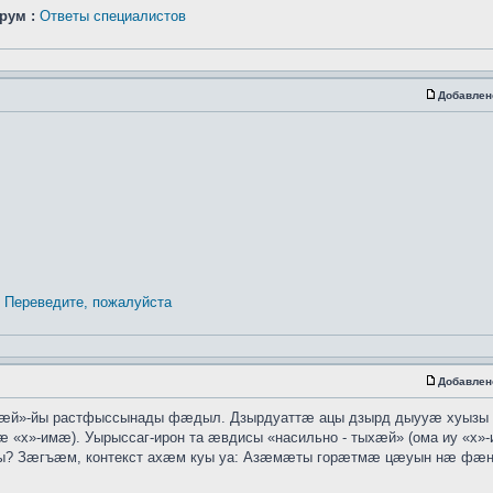
рум :
Ответы специалистов
Добавлен
Переведите, пожалуйста
Добавлен
хӕй»-йы растфыссынады фӕдыл. Дзырдуаттӕ ацы дзырд дыууӕ хуызы
 «х»-имӕ). Уырыссаг-ирон та ӕвдисы «насильно - тыхӕй» (ома иу «х»
ты? Зӕгъӕм, контекст ахӕм куы уа: Азӕмӕты горӕтмӕ цӕуын нӕ ф