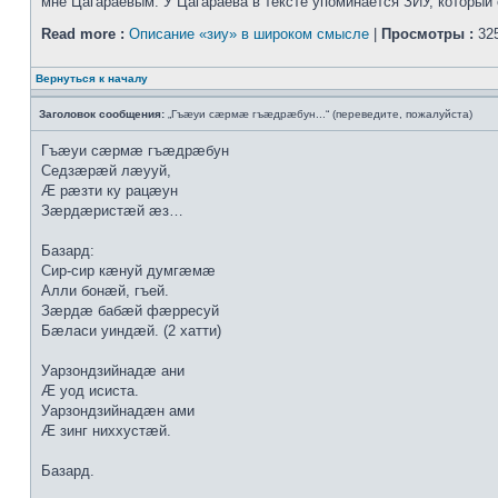
мне Цагараевым. У Цагараева в тексте упоминается ЗИУ, который о
Read more :
Описание «зиу» в широком смысле
|
Просмотры :
325
Вернуться к началу
Заголовок сообщения:
„Гъæуи сæрмæ гъæдрæбун...“ (переведите, пожалуйста)
Гъæуи сæрмæ гъæдрæбун
Седзæрæй лæууй,
Æ рæзти ку рацæун
Зæрдæристæй æз…
Базард:
Сир-сир кæнуй думгæмæ
Алли бонæй, гъей.
Зæрдæ бабæй фæрресуй
Бæласи уиндæй. (2 хатти)
Уарзондзийнадæ ани
Æ уод исиста.
Уарзондзийнадæн ами
Æ зинг ниххустæй.
Базард.