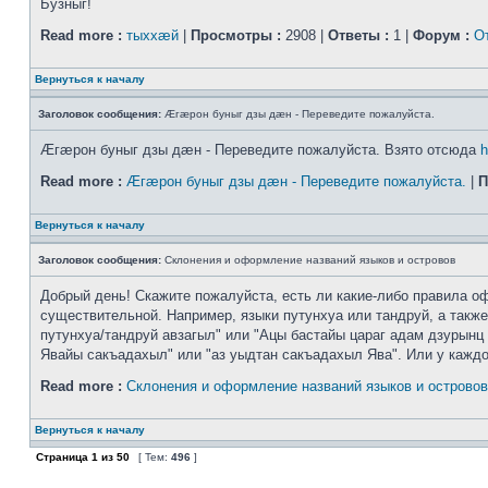
Бузныг!
Read more :
тыххӕй
|
Просмотры :
2908 |
Ответы :
1 |
Форум :
О
Вернуться к началу
Заголовок сообщения:
Æгæрон буныг дзы дæн - Переведите пожалуйста.
Æгæрон буныг дзы дæн - Переведите пожалуйста. Взято отсюда
h
Read more :
Æгæрон буныг дзы дæн - Переведите пожалуйста.
|
П
Вернуться к началу
Заголовок сообщения:
Склонения и оформление названий языков и островов
Добрый день! Скажите пожалуйста, есть ли какие-либо правила оф
существительной. Например, языки путунхуа или тандруй, а также
путунхуа/тандруй авзагыл" или "Ацы бастайы цараг адам дзурынц 
Явайы сакъадахыл" или "аз уыдтан сакъадахыл Ява". Или у каждого
Read more :
Склонения и оформление названий языков и островов
Вернуться к началу
Страница
1
из
50
[ Тем:
496
]