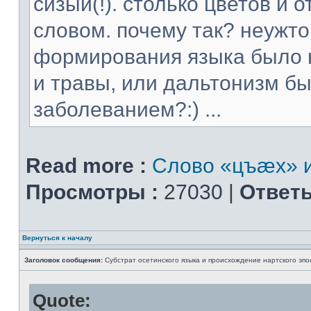
сизый(!). столько цветов и
словом. почему так? неужт
формирования языка было н
и травы, или дальтонизм 
заболеванием?:) ...
Read more :
Слово «цъæх» и
Просмотры :
27030 |
Ответы
Вернуться к началу
Заголовок сообщения:
Субстрат осетинского языка и происхождение нартского эпо
Quote: