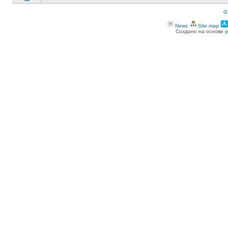
G
News
Site map
Создано на основе