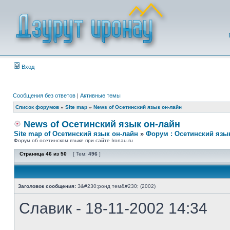
Вход
Сообщения без ответов
|
Активные темы
Список форумов
»
Site map
»
News of Осетинский язык он-лайн
News of Осетинский язык он-лайн
Site map of Осетинский язык он-лайн
»
Форум : Осетинский язы
Форум об осетинском языке при сайте Ironau.ru
Страница
46
из
50
[ Тем:
496
]
Заголовок сообщения:
З&#230;ронд тем&#230; (2002)
Славик - 18-11-2002 14:34