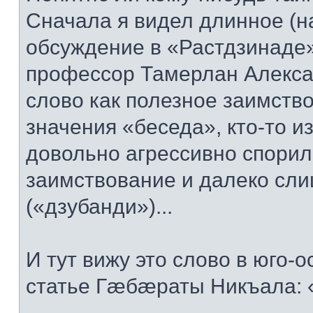
Сначала я видел длинное (на
обсуждение в «Растдзинаде» 
профессор Тамерлан Алекса
слово как полезное заимство
значения «беседа», кто-то и
довольно агрессивно спорил
заимствование и далеко сли
(«дзубанди»)...
И тут вижу это слово в юго-
статье Гæбæраты Никъала: 