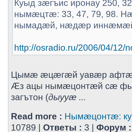
Куыд зæгъис иронау 250, 3
нымæцтæ: 33, 47, 79, 98. 
нымадæй, нæдæр иннæмæ
http://osradio.ru/2006/04/1
Цымæ æцæгæй уавæр афтæ
Æз ацы нымæцонтæй сæ ф
загътон (
дыууæ ...
Read more :
Нымæцонтæ: ку
10789 |
Ответы :
3 |
Форум :