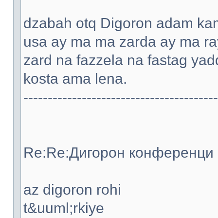
dzabah otq Digoron adam kami
usa ay ma ma zarda ay ma ray
zard na fazzela na fastag ya
kosta ama lena.
----------------------------------------
Re:Re:Дигорон конференци -
az digoron rohi
t&uuml;rkiye