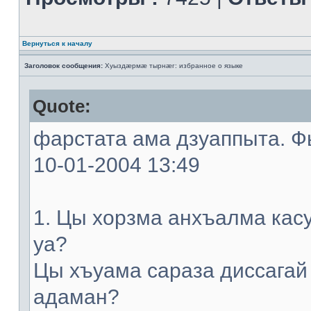
Вернуться к началу
Заголовок сообщения:
Хуыздæрмæ тырнæг: избранное о языке
Quote:
фарстата ама дзуаппыта. Фы
10-01-2004 13:49
1. Цы хорзма анхъалма кас
уа?
Цы хъуама сараза диссагай
адаман?