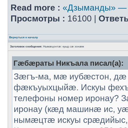
Read more :
«Дзыманды» — 
Просмотры :
16100 |
Ответы
Вернуться к началу
Заголовок сообщения:
Нымæцонтæ: куыд сæ зонæм
Гæбæраты Никъала писал(а):
Зæгъ-ма, мæ иубæстон, дæ
фæкъуыхцыйæ. Искуы фех
телефоны номер иронау? 
иронау (кæд машинæ ис, уæ
нымæцтæ искуы срæдийыс