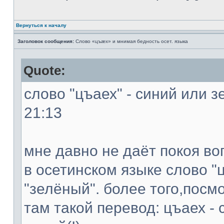
Вернуться к началу
Заголовок сообщения:
Слово «цъæх» и мнимая бедность осет. языка
Quote:
слово "цъаех" - синий или з
21:13
мне давно не даёт покоя во
в осетинском языке слово "ц
"зелёный". более того,посм
там такой перевод: цъаех - 