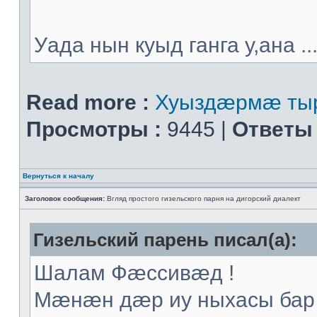
Уада нын куыд ганга у,ана ..
Read more :
Хуыздæрмæ тыр
Просмотры :
9445 |
Ответы 
Вернуться к началу
Заголовок сообщения:
Вгляд простого гизельского парня на дигорский диалект
Гизельский парень писал(а):
Шалам Фæссивæд !
Мæнæн дæр иу ныхасы бар 