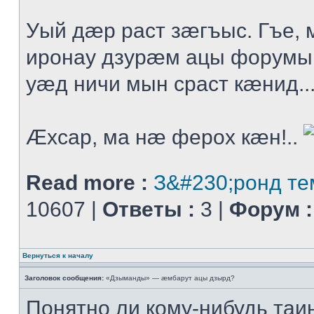
Уый дæр раст зæгъыс. Гъе
иронау дзурæм ацы форумы
уæд ничи мын сраст кæнид..
Æхсар, ма нæ ферох кæн!..
Read more :
З&#230;ронд те
10607 |
Ответы :
3 |
Форум :
Вернуться к началу
Заголовок сообщения:
«Дзыманды» — æмбарут ацы дзырд?
Понятно ли кому-нибудь таи