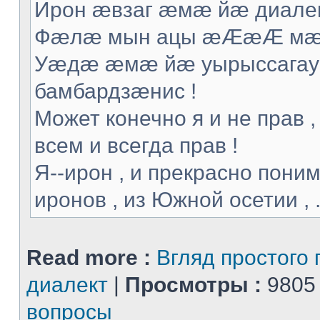
Ирон æвзаг æмæ йæ диалек
Фæлæ мын ацы æÆæÆ мæ т
Уæдæ æмæ йæ уырыссагау 
бамбардзæнис !
Может конечно я и не прав ,
всем и всегда прав !
Я--ирон , и прекрасно поним
иронов , из Южной осетии , .
Read more :
Вгляд простого 
диалект
|
Просмотры :
9805
вопросы