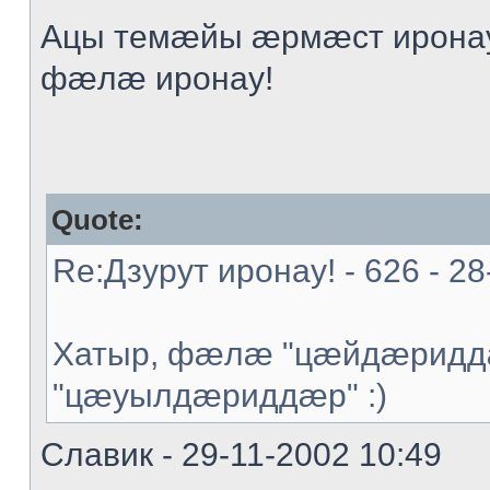
Ацы темæйы æрмæст иронау
фæлæ иронау!
Quote:
Re:Дзурут иронау! - 626 - 28
Хатыр, фæлæ "цæйдæриддæ
"цæуылдæриддæр" :)
Славик - 29-11-2002 10:49