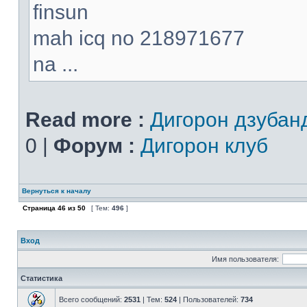
finsun
mah icq no 218971677
na ...
Read more :
Дигорон дзубан
0 |
Форум :
Дигорон клуб
Вернуться к началу
Страница
46
из
50
[ Тем:
496
]
Вход
Имя пользователя:
Статистика
Всего сообщений:
2531
| Тем:
524
| Пользователей:
734