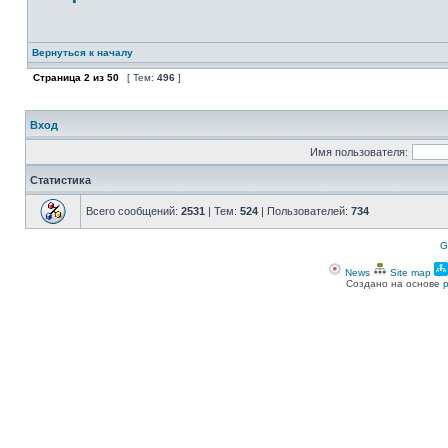
Вернуться к началу
Страница
2
из
50
[ Тем:
496
]
Вход
Имя пользователя:
Статистика
Всего сообщений:
2531
| Тем:
524
| Пользователей:
734
G
News
Site map
Создано на основе