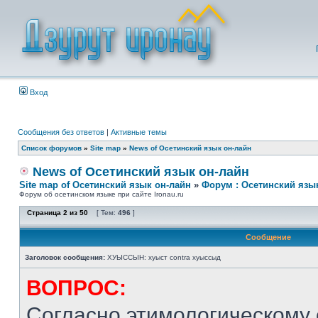
Вход
Сообщения без ответов
|
Активные темы
Список форумов
»
Site map
»
News of Осетинский язык он-лайн
News of Осетинский язык он-лайн
Site map of Осетинский язык он-лайн
»
Форум : Осетинский язы
Форум об осетинском языке при сайте Ironau.ru
Страница
2
из
50
[ Тем:
496
]
Сообщение
Заголовок сообщения:
ХУЫССЫН: хуыст contra хуыссыд
ВОПРОС:
Согласно этимологическому