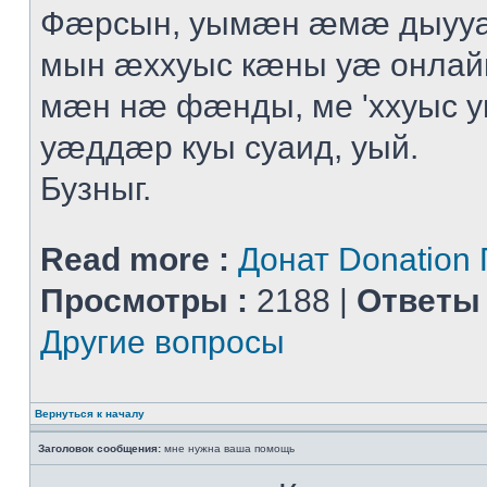
Фӕрсын, уымӕн ӕмӕ дыуу
мын ӕххуыс кӕны уӕ онлай
мӕн нӕ фӕнды, ме 'ххуыс у
уӕддӕр куы суаид, уый.
Бузныг.
Read more :
Донат Donation
Просмотры :
2188 |
Ответы 
Другие вопросы
Вернуться к началу
Заголовок сообщения:
мне нужна ваша помощь