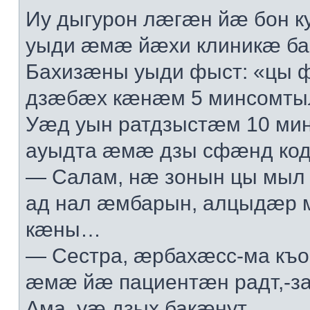
Иу дыгурон лæгæн йæ бон 
уыди æмæ йæхи клиникæ бай
Бахизæны уыди фыст: «цы 
дзæбæх кæнæм 5 минсомтыл
Уæд уын ратдзыстæм 10 ми
ауыдта æмæ дзы сфæнд код
— Салам, нæ зонын цы мы
ад нал æмбарын, алцыдæр м
кæны…
— Сестра, æрбахæсс-ма къ
æмæ йæ пациентæн радт,-за
Ама, уæ дзых бакæнут…