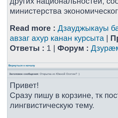
других национальностей, со
министерства экономического
Read more :
Дзауджыкауы ба
авзаг ахур канан курсыта
|
П
Ответы :
1 |
Форум :
Дзурæм
Вернуться к началу
Заголовок сообщения:
Открытка из Южной Осетии? :)
Привет!
Сразу пишу в корзине, тк пос
лингвистическую тему.