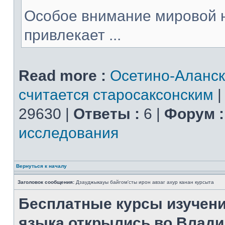
Особое внимание мировой 
привлекает ...
Read more :
Осетино-Аланск
считается старосаксонским
29630 |
Ответы :
6 |
Форум :
исследования
Вернуться к началу
Заголовок сообщения:
Дзауджыкауы байгом'сты ирон авзаг ахур канан курсыта
Бесплатные курсы изучени
языка открылись во Влади