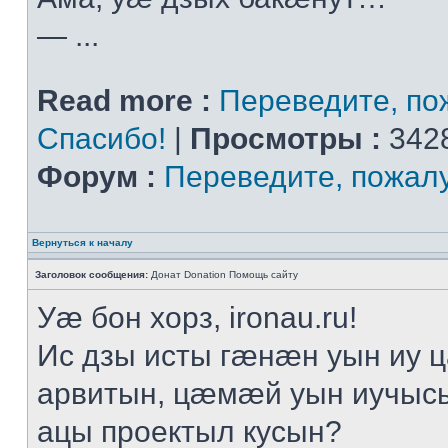
— ...
Read more :
Переведите, пож
Спасибо!
|
Просмотры :
3428
Форум :
Переведите, пожал
Вернуться к началу
Заголовок сообщения:
Донат Donation Помощь сайту
Уӕ бон хорз, ironau.ru!
Ис дзы исты гӕнӕн уын иу 
арвитын, цӕмӕй уын иучыс
ацы проектыл кусын?