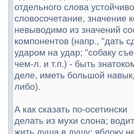
отдельного слова устойчив
словосочетание, значение к
невыводимо из значений со
компонентов (напр., "дать с
ударом на удар; "собаку съес
чем-л. и т.п.) - быть знаток
деле, иметь большой навык,
либо).
А как сказать по-осетински
делать из мухи слона; водит
жить душа в душу; яблоку не