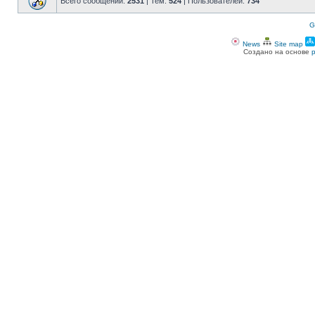
Всего сообщений:
2531
| Тем:
524
| Пользователей:
734
G
News
Site map
Создано на основе