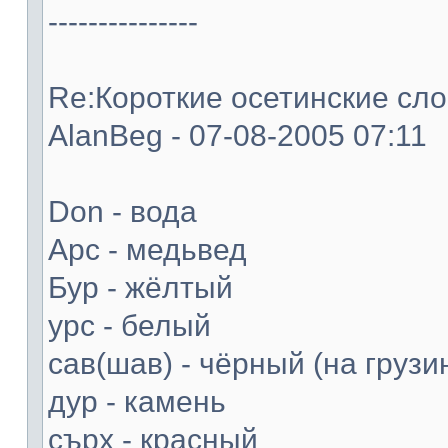
---------------
Re:Короткие осетинские слов
AlanBeg - 07-08-2005 07:11
Don - вода
Арс - медьвед
Бур - жёлтый
урс - белый
сав(шав) - чёрный (на грузи
дур - камень
сърх - красный