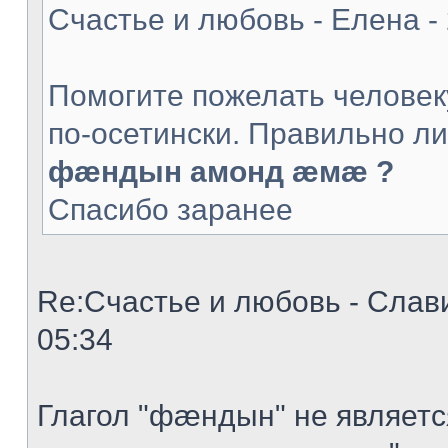
Счастье и любовь - Елена -
Помогите пожелать человек
по-осетински. Правильно ли
фæндын амонд æмæ ?
Спасибо заранее
Re:Счастье и любовь - Слави
05:34
Глагол "фæндын" не являет