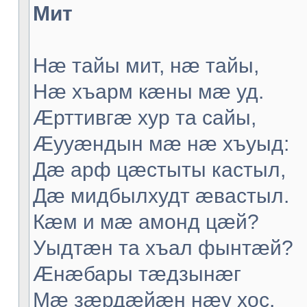
Мит
Нæ тайы мит, нæ тайы,
Нæ хъарм кæны мæ уд.
Æрттивгæ хур та сайы,
Æууæндын мæ нæ хъуыд:
Дæ арф цæстыты кастыл,
Дæ мидбылхудт æвастыл.
Кæм и мæ амонд цæй?
Уыдтæн та хъал фынтæй?
Æнæбары тæдзынæг
Мæ зæрдæйæн нæу хос.