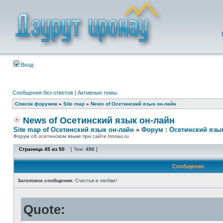
Вход
Сообщения без ответов
|
Активные темы
Список форумов
»
Site map
»
News of Осетинский язык он-лайн
News of Осетинский язык он-лайн
Site map of Осетинский язык он-лайн
»
Форум : Осетинский язы
Форум об осетинском языке при сайте Ironau.ru
Страница
45
из
50
[ Тем:
496
]
Сообщение
Заголовок сообщения:
Счастья и любви!
Quote: