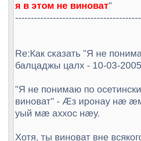
я в этом не виноват
"
----------------------------------------
Re:Как сказать "Я не понима
балцаджы цалх - 10-03-2005
"Я не понимаю по осетински,
виноват" - Æз иронау нæ 
уый мæ аххос нæу.
Хотя, ты виноват вне всяког