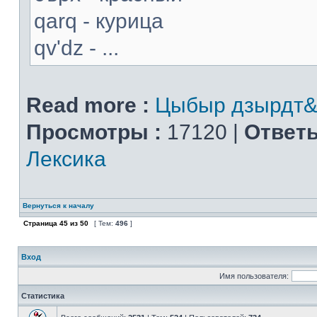
qarq - курица
qv'dz - ...
Read more :
Цыбыр дзырдт&
Просмотры :
17120 |
Ответы
Лексика
Вернуться к началу
Страница
45
из
50
[ Тем:
496
]
Вход
Имя пользователя:
Статистика