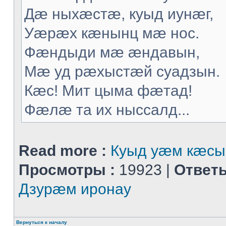
Дæ ныхæстæ, куыд иунæг,
Уæрæх кæнынц мæ нос.
Фæндыди мæ æндавын,
Мæ уд рæхыстæй суадзын.
Кæс! Мит цыма фæтад!
Фæлæ та их ныссалд...
Read more :
Куыд уæм кæсы
Просмотры :
19923 |
Ответы
Дзурæм иронау
Вернуться к началу