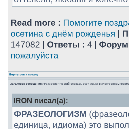
Read more :
Помогите поздр
осетина с днём рожденья
|
П
147082 |
Ответы :
4 |
Форум 
пожалуйста
Вернуться к началу
Заголовок сообщения:
Фразеологический словарь осет. языка в электронном форм
IRON писал(а):
ФРАЗЕОЛОГИЗМ
(фразеол
единица, идиома) это вып