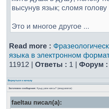
высунув язык; сломя голову 
Это и многое другое ...
Read more :
Фразеологическ
языка в электронном форма
11912 |
Ответы :
1 |
Форум :
Вернуться к началу
Заголовок сообщения:
Куыд уæм кæсы? (æмдзæвгæ)
faeltau писал(а):