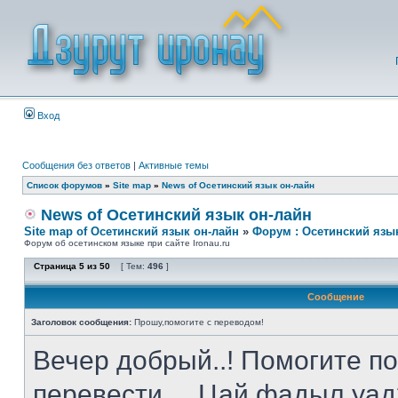
Вход
Сообщения без ответов
|
Активные темы
Список форумов
»
Site map
»
News of Осетинский язык он-лайн
News of Осетинский язык он-лайн
Site map of Осетинский язык он-лайн
»
Форум : Осетинский язы
Форум об осетинском языке при сайте Ironau.ru
Страница
5
из
50
[ Тем:
496
]
Сообщение
Заголовок сообщения:
Прошу,помогите с переводом!
Вечер добрый..! Помогите п
перевести.....Цай фадыл у