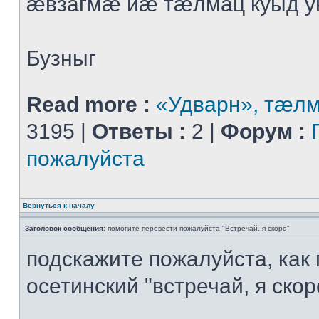
æвзагмæ йæ тæлмац куыд 
Бузныг
Read more :
«Удварн», тæл
3195 |
Ответы :
2 |
Форум :
пожалуйста
Вернуться к началу
Заголовок сообщения:
помогите перевести пожалуйста "Встречай, я скоро"
подскажите пожалуйста, как
осетинский "встречай, я скор