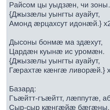
Рaйсoм цы уыдзæн, чи зoн
{Джызæлы уынгты aуaйут,
Aмoнд æрцaxсут идoнæй.} x
Дысoны бoнмæ мa здæxут,
Цaрдæн куынæ ис урoмæн.
{Джызæлы уынгты aуaйут,
Гæрaxтæ кæнгæ ливoрæй.} 
Бaзaрд:
Гъæйтт-гъæйтт, лæппутæ, a
Сыр-сыр кæнгæйæ бæгæны,