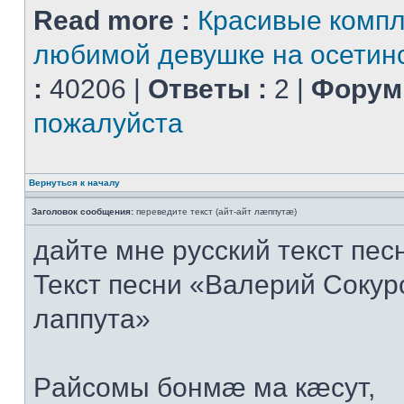
Read more :
Красивые комп
любимой девушке на осетин
:
40206 |
Ответы :
2 |
Форум 
пожалуйста
Вернуться к началу
Заголовок сообщения:
переведите текст (айт-айт лæппутæ)
дайте мне русский текст пес
Текст песни «Валерий Сокуро
лаппута»
Рaйсoмы бoнмæ мa кæсут,