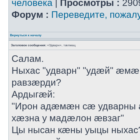
человека
|
Просмотры :
290
Форум :
Переведите, пожал
Вернуться к началу
Заголовок сообщения:
«Удварн», тæлмац
Салам.
Ныхас "удварн" "удæй" æмæ
равзæрди?
Ардыгæй:
"Ирон адæмæн сæ удварны 
хæзна у мадæлон æвзаг"
Цы нысан кæны уыцы ныхас