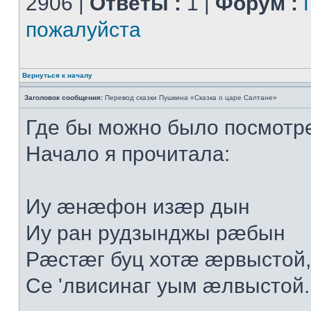
2906 |
Ответы :
1 |
Форум :
пожалуйста
Вернуться к началу
Заголовок сообщения:
Перевод сказки Пушкина «Сказка о царе Салтане»
Где бы можно было посмотр
Начало я прочитала:
Иу æнæфон изæр дын
Иу ран рудзынджы рæбын
Рæстæг буц хотæ æрвыстой,
Се 'лвисинаг уым æлвыстой..