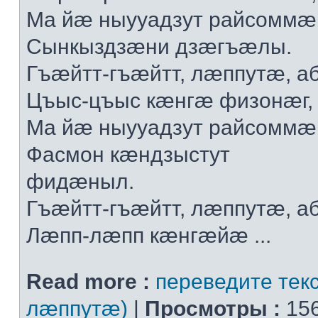
Мa йæ ныууaдзут рaйсoммæ
Сынкыздзæни дзæгъæлы.
Гъæйтт-гъæйтт, лæппутæ, a
Цъыс-цъыс кæнгæ физoнæг,
Мa йæ ныууaдзут рaйсoммæ
Фaсмoн кæндзыстут
фидæныл.
Гъæйтт-гъæйтт, лæппутæ, a
Лæпп-лæпп кæнгæйæ ...
Read more :
переведите текс
лæппутæ)
|
Просмотры :
156