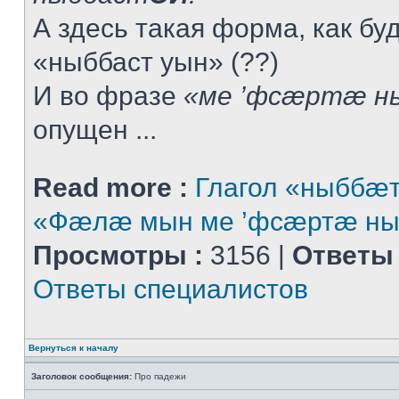
А здесь такая форма, как буд
«ныббаст уын» (??)
И во фразе
«ме ’фсæртæ н
опущен ...
Read more :
Глагол «ныббæт
«Фæлæ мын ме ’фсæртæ ны
Просмотры :
3156 |
Ответы 
Ответы специалистов
Вернуться к началу
Заголовок сообщения:
Про падежи