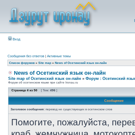
Вход
Сообщения без ответов
|
Активные темы
Список форумов
»
Site map
»
News of Осетинский язык он-лайн
News of Осетинский язык он-лайн
Site map of Осетинский язык он-лайн
»
Форум : Осетинский язы
Форум об осетинском языке при сайте Ironau.ru
Страница
4
из
50
[ Тем:
496
]
Сообщение
Заголовок сообщения:
перевод не существующих в осетинском слов
Помогите, пожалуйста, перев
краб, жемчужница, мотокопт