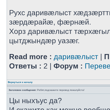
Рухс даривæлыст хæдзæрт
зæрдæрайæ, фæрнæй.
Хорз даривæлыст тæрхæгы
цытджындæр уазæг.
Read more :
даривæлыст
|
П
Ответы :
2 |
Форум :
Переве
Вернуться к началу
Заголовок сообщения:
Ребят,подскажите перевод пожалуйста!
Цы ныхъус да?
И скажите,как можно вообщ