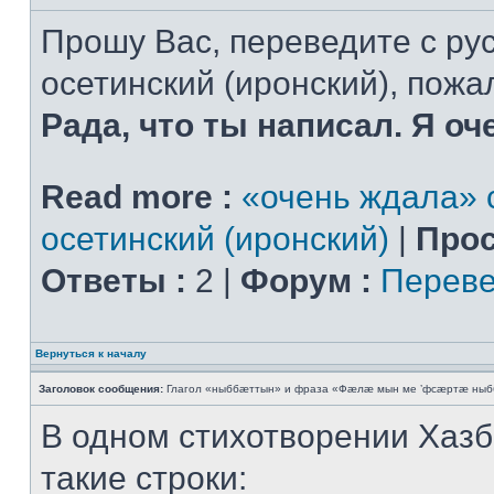
Прошу Вас, переведите с рус
осетинский (иронский), пожал
Рада, что ты написал. Я оч
Read more :
«очень ждала» с
осетинский (иронский)
|
Прос
Ответы :
2 |
Форум :
Переве
Вернуться к началу
Заголовок сообщения:
Глагол «ныббæттын» и фраза «Фæлæ мын ме ’фсæртæ ныб
В одном стихотворении Хазб
такие строки: