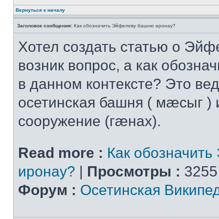
Вернуться к началу
Заголовок сообщения:
Как обозначить Эйфелеву башню иронау?
Хотел создать статью о Эйф
возник вопрос, а как обознач
в данном контексте? Это вед
осетинская башня ( мæсыг ) 
сооружение (гæнах).
Read more :
Как обозначить
иронау?
|
Просмотры :
3255
Форум :
Осетинская Википе