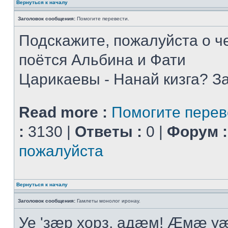
Вернуться к началу
Заголовок сообщения:
Помогите перевести.
Подскажите, пожалуйста о че
поётся Альбина и Фати
Царикаевы - Нанай кизга? З
Read more :
Помогите перев
:
3130 |
Ответы :
0 |
Форум :
пожалуйста
Вернуться к началу
Заголовок сообщения:
Гамлеты монолог иронау.
Уе 'зæр хорз, адæм! Æмæ у