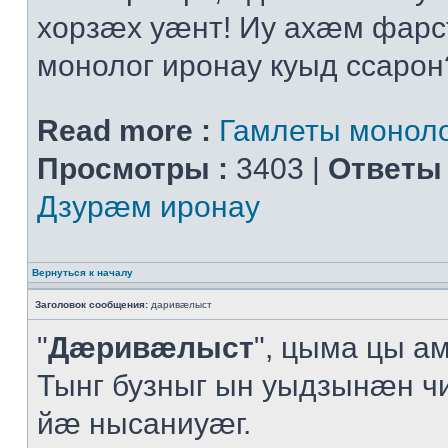
хорзæх уæнт! Иу ахæм фарс
монолог иронау куыд ссарон
Read more :
Гамлеты моноло
Просмотры :
3403 |
Ответы 
Дзурæм иронау
Вернуться к началу
Заголовок сообщения:
даривæлыст
"
Дæривæлыст
", цыма цы а
Тынг бузныг ын уыдзынæн ч
йæ нысаниуæг.