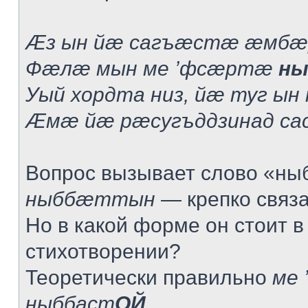
Æз ын йæ сагъæстæ æмбæ
Фæлæ мын ме ’фсæртæ
ны
Уый хордта низ, йæ туг ын
Æмæ йæ рæсугъддзинад са
Вопрос вызывает слово «ныб
ныббæттын
— крепко связат
Но в какой форме он стоит в
стихотворении?
Теоретически правильно
ме 
ныббаст
ОЙ
.