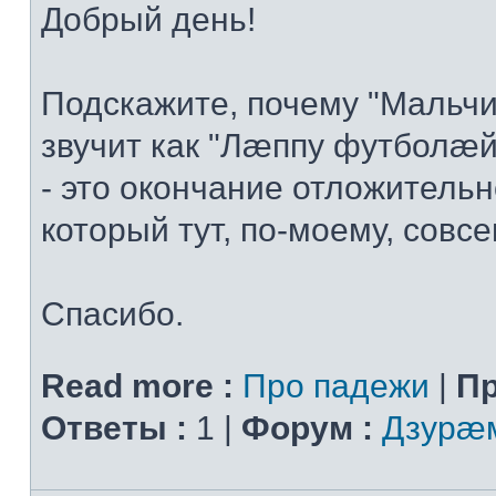
Добрый день!
Подскажите, почему "Мальчи
звучит как "Лæппу футболæй
- это окончание отложительн
который тут, по-моему, совсем
Спасибо.
Read more :
Про падежи
|
Пр
Ответы :
1 |
Форум :
Дзурæм