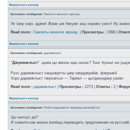
Вернуться к началу
Заголовок сообщения:
Гамлеты монолог иронау.
Уе 'зæр хорз, адæм! Æмæ уæ Нæуæг азы хорзæх уæнт! Иу ахæм ф
Read more :
Гамлеты монолог иронау.
|
Просмотры :
3399 |
Ответ
Вернуться к началу
Заголовок сообщения:
даривæлыст
"
Дæривæлыст
", цыма цы амоны ацы ныхас? Тынг бузныг ын уыд
Рухс даривæлыст хæдзæртты цæр зæрдæрайæ, фæрнæй.
Хорз даривæлыст тæрхæгыл — Тариел — цытджындæр уазæг.
Read more :
даривæлыст
|
Просмотры :
2273 |
Ответы :
2 |
Форум
Вернуться к началу
Заголовок сообщения:
Ребят,подскажите перевод пожалуйста!
Цы ныхъус да?
И скажите,как можно вообще,переводить предложения на русский