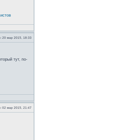
истов
:
20 мар 2015, 18:33
торый тут, по-
:
02 мар 2015, 21:47