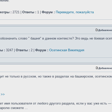
нение.
мотры :
2721 |
Ответы :
1 |
Форум :
Переведите, пожалуйста
Добавлено
обозначить слово " башня" в данном контексте? Это ведь не боевая осе
ы :
3247 |
Ответы :
2 |
Форум :
Осетинская Википедия
Добавлено
т не только в русском, но также в разделах на башкирском, осетинском
 >>
ает имя пользователя от любого другого раздела, если у вас уже есть —
паролю сможете ...