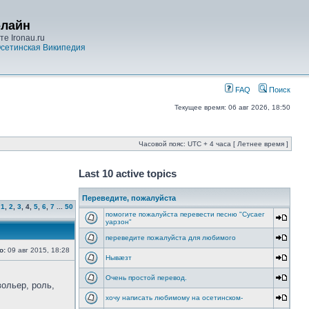
-лайн
е Ironau.ru
сетинская Википедия
FAQ
Поиск
Текущее время: 06 авг 2026, 18:50
Часовой пояс: UTC + 4 часа [ Летнее время ]
Last 10 active topics
Переведите, пожалуйста
1
,
2
,
3
,
4
,
5
,
6
,
7
...
50
помогите пожалуйста перевести песню "Cусаег
уарзон"
переведите пожалуйста для любимого
о:
09 авг 2015, 18:28
Нывæзт
Очень простой перевод.
вольер, роль,
хочу написать любимому на осетинском-