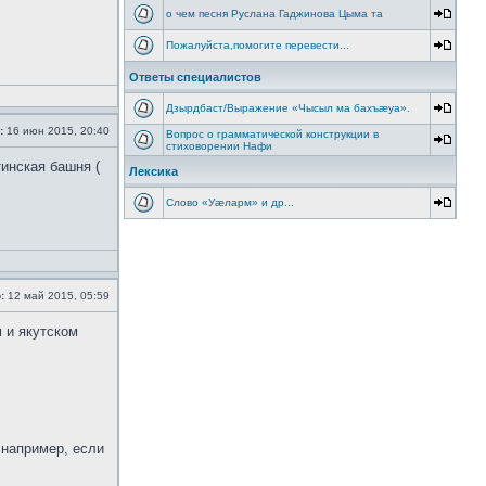
о чем песня Руслана Гаджинова Цыма та
Пожалуйста,помогите перевести...
Ответы специалистов
Дзырдбаст/Выражение «Чысыл ма бахъæуа».
:
16 июн 2015, 20:40
Вопрос о грамматической конструкции в
стиховорении Нафи
тинская башня (
Лексика
Слово «Уæларм» и др...
:
12 май 2015, 05:59
 и якутском
 например, если