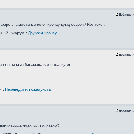
Добавлен
арст: Гамлеты монолог иронау куыд ссарон? Йæ текст.
ы :
2 |
Форум :
Дзурæм иронау
Добавлен
зынæн чи мын бацамона йæ нысаниуæг.
 :
Переведите, пожалуйста
Добавлен
,написанные подобным образом?