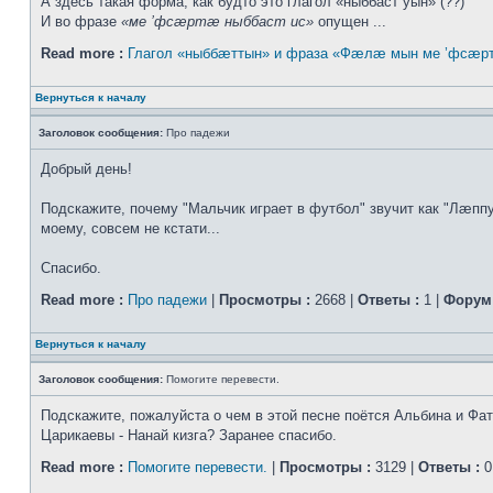
А здесь такая форма, как будто это глагол «ныббаст уын» (??)
И во фразе
«ме ’фсæртæ ныббаст ис»
опущен ...
Read more :
Глагол «ныббæттын» и фраза «Фæлæ мын ме ’фсæрт
Вернуться к началу
Заголовок сообщения:
Про падежи
Добрый день!
Подскажите, почему "Мальчик играет в футбол" звучит как "Лæппу
моему, совсем не кстати...
Спасибо.
Read more :
Про падежи
|
Просмотры :
2668 |
Ответы :
1 |
Форум 
Вернуться к началу
Заголовок сообщения:
Помогите перевести.
Подскажите, пожалуйста о чем в этой песне поётся Альбина и Фа
Царикаевы - Нанай кизга? Заранее спасибо.
Read more :
Помогите перевести.
|
Просмотры :
3129 |
Ответы :
0