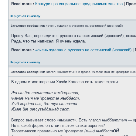
Read more :
Конкурс про социальное предпринимательство
|
Прос
Вернуться к началу
Заголовок сообщения:
«очень ждала» с русского на осетинский (иронский)
Прошу Вас, переведите с русского на осетинский (иронский), пожал
Рада, что ты написал. Я очень ждала.
Read more :
«очень ждала» с русского на осетинский (иронский)
|
Вернуться к началу
Заголовок сообщения:
Глагол «ныббæттын» и фраза «Фæлæ мын ме ’фсæртæ ныб
В одном стихотворении Хазби Калоева есть такие строки:
Æз ын йæ сагъæстæ æмбæрстон,
Фæлæ мын ме ’фсæртæ
ныббаст
.
Уый хордта низ, йæ туг ын нозта
Æмæ йæ рæсугъддзинад саст.
Вопрос вызывает слово «ныббаст». Есть глагол
ныббæттын
— кр
Но в какой форме он стоит в этом стихотворении?
Теоретически правильно
ме ’фсæртæ (мын) ныббаст
ОЙ
.