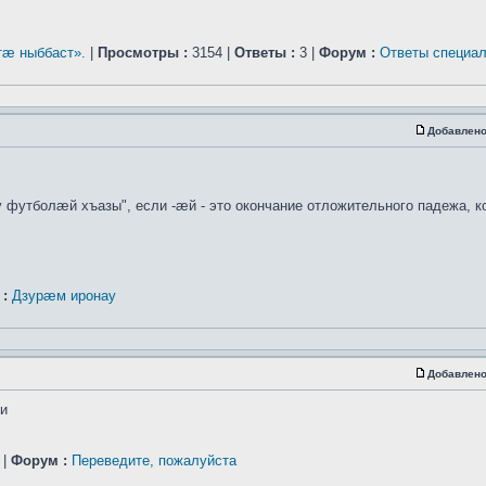
æ ныббаст».
|
Просмотры :
3154 |
Ответы :
3 |
Форум :
Ответы специал
Добавлено
 футболæй хъазы", если -æй - это окончание отложительного падежа, ко
:
Дзурæм иронау
Добавлено
ти
 |
Форум :
Переведите, пожалуйста