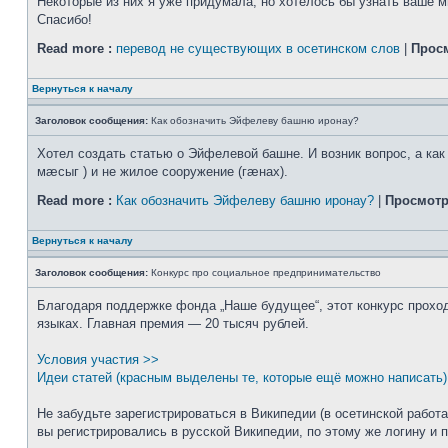
Некоторые из них я уже придумала, но хотелось бы узнать ваше м
Спасибо!
Read more :
перевод не существующих в осетинском слов
|
Прос
Вернуться к началу
Заголовок сообщения:
Как обозначить Эйфелеву башню иронау?
Хотел создать статью о Эйфелевой башне. И возник вопрос, а как 
мæсыг ) и не жилое сооружение (гæнах).
Read more :
Как обозначить Эйфелеву башню иронау?
|
Просмотр
Вернуться к началу
Заголовок сообщения:
Конкурс про социальное предпринимательство
Благодаря поддержке фонда „Наше будущее“, этот конкурс проходи
языках. Главная премия — 20 тысяч рублей.
Условия участия >>
Идеи статей (красным выделены те, которые ещё можно написать)
Не забудьте зарегистрироваться в Википедии (в осетинской работ
вы регистрировались в русской Википедии, по этому же логину и 