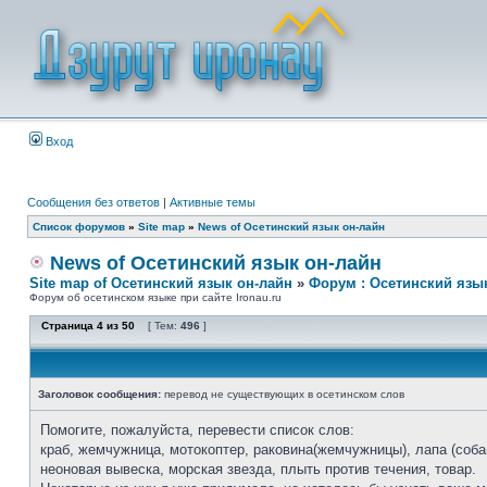
Вход
Сообщения без ответов
|
Активные темы
Список форумов
»
Site map
»
News of Осетинский язык он-лайн
News of Осетинский язык он-лайн
Site map of Осетинский язык он-лайн
»
Форум : Осетинский язы
Форум об осетинском языке при сайте Ironau.ru
Страница
4
из
50
[ Тем:
496
]
Заголовок сообщения:
перевод не существующих в осетинском слов
Помогите, пожалуйста, перевести список слов:
краб, жемчужница, мотокоптер, раковина(жемчужницы), лапа (собак
неоновая вывеска, морская звезда, плыть против течения, товар.