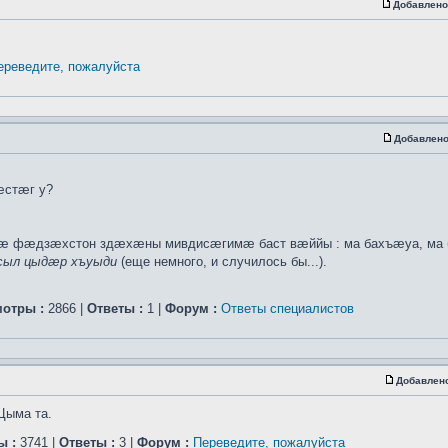
Добавлено
ереведите, пожалуйста
Добавлено
æстæг у?
нæ фæдзæхстон здæхæны мивдисæгимæ баст вæййы : ма бахъæуа, ма
ыл цыдæр хъуыди
(еще немного, и случилось бы...).
отры :
2866 |
Ответы :
1 |
Форум :
Ответы специалистов
Добавлен
Цыма та.
ы :
3741 |
Ответы :
3 |
Форум :
Переведите, пожалуйста