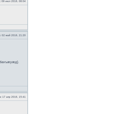
:
09 июл 2016, 08:04
:
02 май 2016, 21:20
 бахъæуæд).
о:
17 апр 2016, 15:41