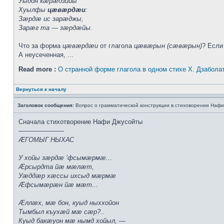
Уыдон кæрæдзийы
Хуылфы
цæвæрдæи
:
Зæрдæ ис зарæджы,
Зарæг та — зæрдæйы.
Что за форма
цæвæрдæи
от глагола
цæвæрын (сæвæрын)
? Если
А неусеченная, ...
Read more :
О странной форме глагола в одном стихе Х. Дзабола
Вернуться к началу
Заголовок сообщения:
Вопрос о грамматической конструкции в стиховорении Нафи
Сначала стихотворение Нафи Джусойты
———————
ÆГОМЫГ НЫХАС
У хойы зæрдæ ’фсымæрмæ...
Æрсырдта йæ мæлæт,
Уæддæр хæссы ихсыд мæрмæ
Æфсымæрæн йæ мæт...
Æллæх, мæ бон, куыд ныххойон
Тымбыл къухæй мæ сæр?..
Куыд бакæуон мæ нымд хойыл, —