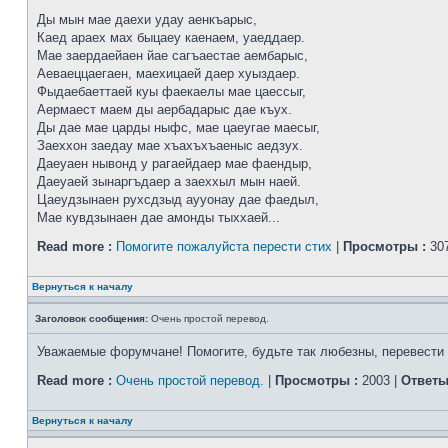
Ды мын мае даехи удау аенкъарыс,
Каед араех мах быцаеу каенаем, уаеддаер.
Мае заердаейаен йае сагъаестае аембарыс,
Аеваеццаегаен, маехицаей даер хуыздаер.
Фыдаебаеттаей куы фаекаелы мае цаессыг,
Аермаест маем ды аербадарыс дае къух.
Ды дае мае царды ныфс, мае цаеугае маесыг,
Заеххон заедау мае хъахъхъаеныс аедзух.
Даеуаен нывонд у рагаейдаер мае фаендыр,
Даеуаей зынаргъдаер а заеххыл мын наей.
Цаеудзынаен рухсдзыд аууонау дае фаедыл,
Мае кувдзынаен дае амонды тыххаей...
Read more :
Помогите пожалуйста перести стих
|
Просмотры :
307
Вернуться к началу
Заголовок сообщения:
Очень простой перевод.
Уважаемые форумчане! Помогите, будьте так любезны, перевести 
Read more :
Очень простой перевод.
|
Просмотры :
2003 |
Ответы
Вернуться к началу