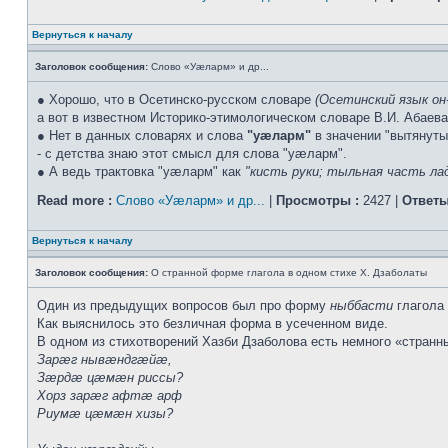
Вернуться к началу
Заголовок сообщения:
Слово «Уæларм» и др...
● Хорошо, что в Осетинско-русском словаре
(Осетинский язык он
а вот в известном Историко-этимологическом словаре В.И. Абаева 
● Нет в данных словарях и слова
"уæларм"
в значении "вытянуты
- с детства знаю этот смысл для слова "уæларм".
● А ведь трактовка "уæларм" как
"кисть руки; тыльная часть ла
Read more :
Слово «Уæларм» и др...
|
Просмотры :
2427 |
Ответы
Вернуться к началу
Заголовок сообщения:
О странной форме глагола в одном стихе Х. Дзаболаты
Один из предыдущих вопросов был про форму
ныббасти
глагола
Как выяснилось это безличная форма в усеченном виде.
В одном из стихотворений Хазби Дзаболова есть немного «странны
Зарæг нывæндгæйæ,
Зæрдæ цæмæн риссы?
Хорз зарæг афтæ арф
Риумæ цæмæн хизы?