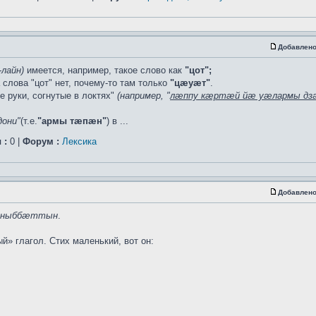
Добавлено
-лайн)
имеется, например, такое слово как
"цот";
слова "цот" нет, почему-то там только
"цæуæт"
.
е руки, согнутые в локтях"
(например, "
лæппу кæртæй йæ уæлармы дза
дони"
(т.е.
"армы тæпæн"
) в ...
 :
0 |
Форум :
Лексика
Добавлено
ныббæттын
.
й» глагол. Стих маленький, вот он: