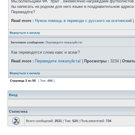
Мы,болельщики ФК "Урал", ежемесячно награждаем футболистов пр
бы написать на родном для него языке в поздравительном адресе.
Переведёте?
Read more :
Нужна помощь в переводе с русского на осетинский
|
Вернуться к началу
Заголовок сообщения:
Переведите пожалуйста!
Как переводятся слова каис и асиаг?
Read more :
Переведите пожалуйста!
|
Просмотры :
3234 |
Ответы
Вернуться к началу
Страница
3
из
50
[ Тем:
496
]
Вход
Статистика
Всего сообщений:
2531
| Тем:
524
| Пользователей:
734