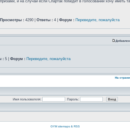
изами, и на случай если Спартак победит в голосовании хочу иметь так
Просмотры :
4290 |
Ответы :
4 |
Форум :
Переведите, пожалуйста
Добавлен
 :
5 |
Форум :
Переведите, пожалуйста
На страни
Имя пользователя:
Пароль:
GYM sitemaps & RSS