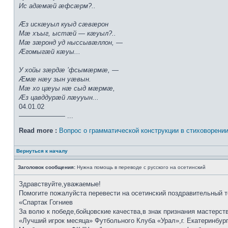
Ис адæмæй æфсæрм?..
Æз искæуыл куыд сæвæрон
Мæ хъыг, ыстæй — кæуыл?..
Мæ зæронд уд ныссывæллон, —
Æгомыгæй кæуы...
У хойы зæрдæ ’фсымæрмæ, —
Æмæ нæу зын уæвын.
Мæ хо цæуы нæ сыд мæрмæ,
Æз цавддурæй лæууын...
04.01.02
——————— ...
Read more :
Вопрос о грамматической конструкции в стиховорени
Вернуться к началу
Заголовок сообщения:
Нужна помощь в переводе с русского на осетинский
Здравствуйте,уважаемые!
Помогите пожалуйста перевести на осетинский поздравительный т
«Спартак Гогниев
За волю к победе,бойцовские качества,в знак признания мастерс
«Лучший игрок месяца» Футбольного Клуба «Урал»,г. Екатеринбур