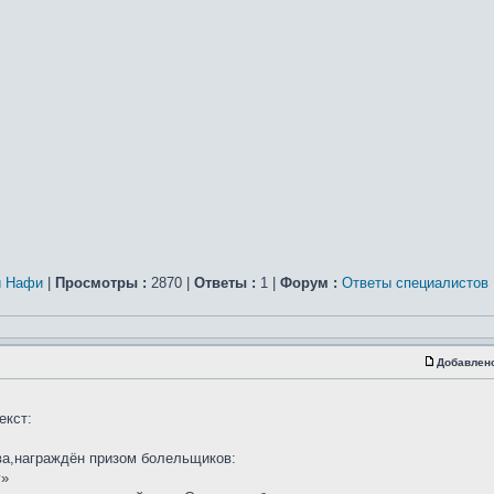
и Нафи
|
Просмотры :
2870 |
Ответы :
1 |
Форум :
Ответы специалистов
Добавлен
екст:
тва,награждён призом болельщиков:
г»