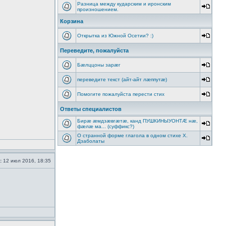
Разница между кударским и иронским
произношением.
Корзина
Открытка из Южной Осетии? :)
Переведите, пожалуйста
Бæлццоны зарæг
переведите текст (айт-айт лæппутæ)
Помогите пожалуйста перести стих
Ответы специалистов
Бирæ æмдзæвгæтæ, канд ПУШКИНЫУОНТÆ нæ,
фæлæ ма... (суффикс?)
О странной форме глагола в одном стихе Х.
Дзаболаты
:
12 июл 2016, 18:35