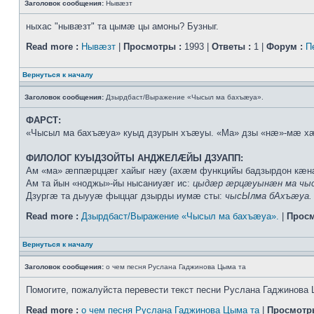
Заголовок сообщения:
Нывæзт
ныхас "нывæзт" та цымæ цы амоны? Бузныг.
Read more :
Нывæзт
|
Просмотры :
1993 |
Ответы :
1 |
Форум :
П
Вернуться к началу
Заголовок сообщения:
Дзырдбаст/Выражение «Чысыл ма бахъæуа».
ФАРСТ:
«Чысыл ма бахъæуа» куыд дзурын хъæуы. «Ма» дзы «нæ»-мæ х
ФИЛОЛОГ КУЫДЗОЙТЫ АНДЖЕЛÆЙЫ ДЗУАПП:
Ам «ма» æппæрццæг хайыг нæу (ахæм функцийы бадзырдон кæ
Ам та йын «ноджы»-йы нысаниуæг ис:
цыдæр æрцæуынæн ма чыс
Дзургæ та дыууæ фыццаг дзырды иумæ сты:
чысЫлма бАхъæуа.
Read more :
Дзырдбаст/Выражение «Чысыл ма бахъæуа».
|
Просм
Вернуться к началу
Заголовок сообщения:
о чем песня Руслана Гаджинова Цыма та
Помогите, пожалуйста перевести текст песни Руслана Гаджинова 
Read more :
о чем песня Руслана Гаджинова Цыма та
|
Просмотр