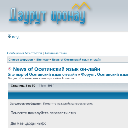
Вход
Сообщения без ответов
|
Активные темы
Список форумов
»
Site map
»
News of Осетинский язык он-лайн
News of Осетинский язык он-лайн
Site map of Осетинский язык он-лайн
»
Форум : Осетинский язы
Форум об осетинском языке при сайте Ironau.ru
Страница
3
из
50
[ Тем:
496
]
Заголовок сообщения:
Помогите пожалуйста перести стих
Помогите пожалуйста перевести стих
Ды мае царды ныфс