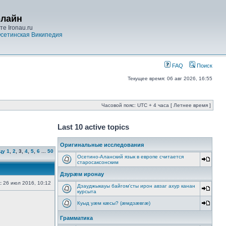
-лайн
е Ironau.ru
сетинская Википедия
FAQ
Поиск
Текущее время: 06 авг 2026, 16:55
Часовой пояс: UTC + 4 часа [ Летнее время ]
Last 10 active topics
Оригинальные исследования
цу
1
,
2
,
3
,
4
,
5
,
6
...
50
Осетино-Аланский язык в европе считается
старосаксонским
Дзурæм иронау
:
26 июл 2016, 10:12
Дзауджыкауы байгом'сты ирон авзаг ахур канан
курсыта
Куыд уæм кæсы? (æмдзæвгæ)
Грамматика