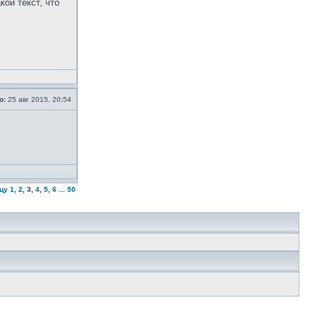
ой текст, что
о:
25 авг 2015, 20:54
цу
1
,
2
,
3
,
4
,
5
,
6
...
50