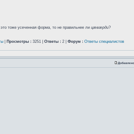
 это тоже усеченная форма, то не правильнее ли
цæвæрди
?
ты
|
Просмотры :
3251 |
Ответы :
2 |
Форум :
Ответы специалистов
Добавлено