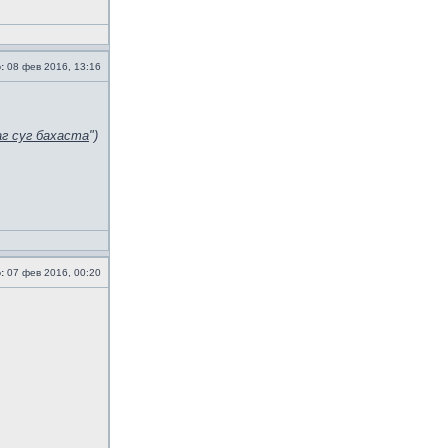
:
08 фев 2016, 13:16
г суг бахаста
")
:
07 фев 2016, 00:20