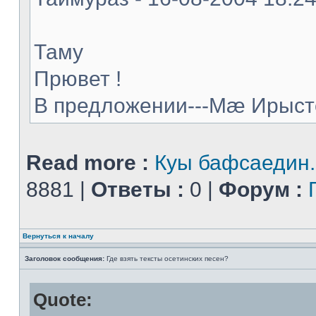
Таму
Прювет !
В предложении---Мæ Ирыстон
Read more :
Куы бафсаедин..
8881 |
Ответы :
0 |
Форум :
Вернуться к началу
Заголовок сообщения:
Где взять тексты осетинских песен?
Quote: