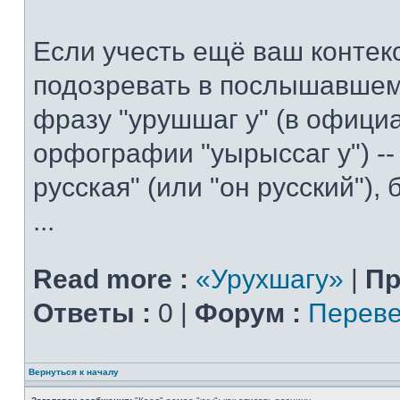
Если учесть ещё ваш контекс
подозревать в послышавшем
фразу "урушшаг у" (в офици
орфографии "уырыссаг у") --
русская" (или "он русский"),
...
Read more :
«Урухшагу»
|
Пр
Ответы :
0 |
Форум :
Переве
Вернуться к началу