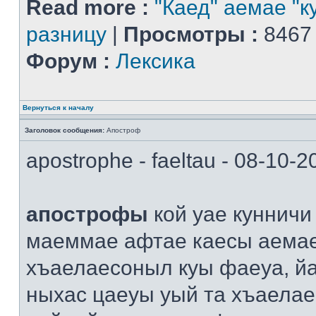
Read more :
"Каед" аемае "к
разницу
|
Просмотры :
8467
Форум :
Лексика
Вернуться к началу
Заголовок сообщения:
Апостроф
apostrophe - faeltau - 08-10-
апострофы
кой уае кунничи
маеммае афтае каесы аема
хъаелаесоныл куы фаеуа, й
ныхас цаеуы уый та хъаелае