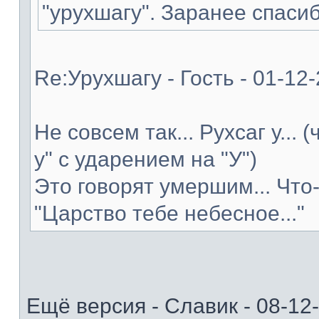
"урухшагу". Заранее спасиб
Re:Урухшагу - Гость - 01-12
Не совсем так... Рухсаг у... 
у" с ударением на "У")
Это говорят умершим... Что
"Царство тебе небесное..."
Ещё версия - Славик - 08-12