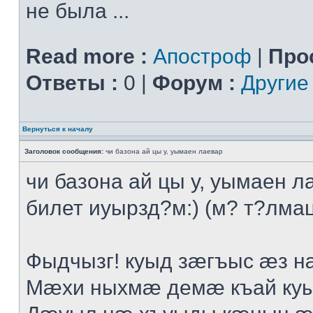
не была ...
Read more :
Апостроф
|
Про
Ответы :
0 |
Форум :
Другие
Вернуться к началу
Заголовок сообщения:
чи базона ай цы у, уымаен лаевар
чи базона ай цы у, уымаен л
билет иуырзд?м:) (м? т?лмац
Фыдчызг! куыд зæгъыс æз н
Мæхи ныхмæ демæ къай ку