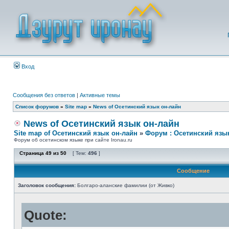
Вход
Сообщения без ответов
|
Активные темы
Список форумов
»
Site map
»
News of Осетинский язык он-лайн
News of Осетинский язык он-лайн
Site map of Осетинский язык он-лайн
»
Форум : Осетинский язы
Форум об осетинском языке при сайте Ironau.ru
Страница
49
из
50
[ Тем:
496
]
Сообщение
Заголовок сообщения:
Болгаро-аланские фамилии (от Живко)
Quote: