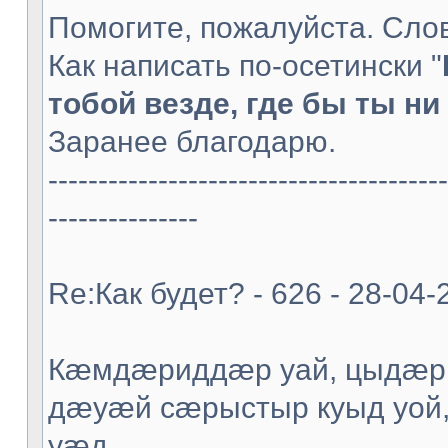
Помогите, пожалуйста. Слов
Как написать по-осетински "
тобой везде, где бы ты ни 
Заранее благодарю.
----------------------------------------
---------------
Re:Как будет? - 626 - 28-04-
Кæмдæриддæр уай, цыдæр
дæуæй сæрыстыр куыд уой
уæд.