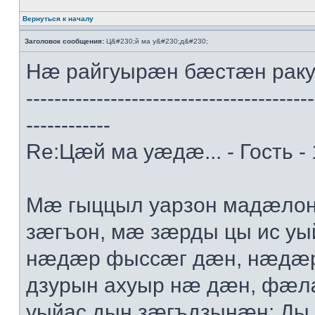
Вернуться к началу
Заголовок сообщения:
Ц&#230;й ма у&#230;д&#230;
Нæ райгуырæн бæстæн рак
-----------------------------------------
------------
Re:Цæй ма уæдæ... - Гость -
Мæ гыццыл уарзон мадæлон 
зæгъон, мæ зæрды цы ис уы
нæдæр фыссæг дæн, нæдæр 
дзурын ахуыр нæ дæн, фæл
уыйас дын зæгъдзынæн: Ды