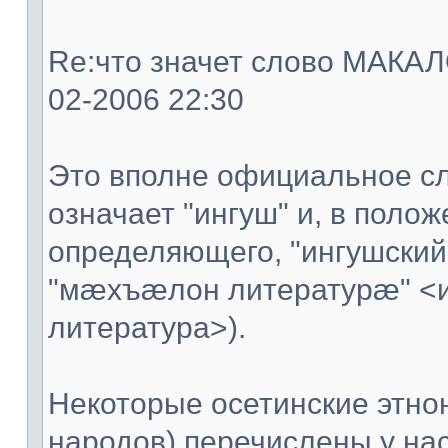
Re:что значет слово МАКАЛО
02-2006 22:30
Это вполне официальное сл
означает "ингуш" и, в поло
определяющего, "ингушский
"мæхъæлон литературæ" <
литература>).
Некоторые осетинские этно
народов) перечислены у нас