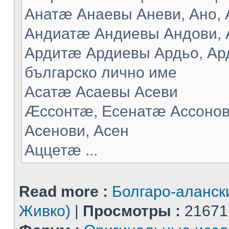
Анатæ Анаевы Аневи, Ано, А
Андиатæ Андиевы Андови, 
Ардитæ Ардиевы Ардьо, Ард
българско лично име
Асатæ Асаевы Асеви
Æссонтæ, Есенатæ Ассонов
Асенови, Асен
Аццетæ ...
Read more :
Болгаро-аланск
Живко)
|
Просмотры :
21671