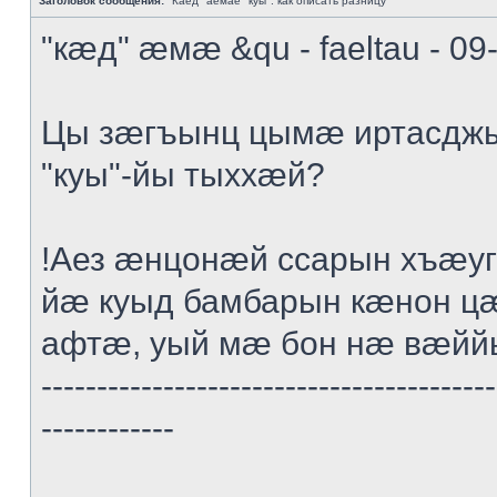
Заголовок сообщения:
"Каед" аемае "куы": как описать разницу
"кæд" æмæ &qu - faeltau - 09
Цы зæгъынц цымæ иртасдж
"куы"-йы тыххæй?
!Аез æнцонæй ссарын хъæ
йæ куыд бамбарын кæнон ц
афтæ, уый мæ бон нæ вæйй
-----------------------------------------
------------