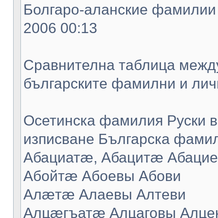
Болгаро-аланские фамилии -
2006 00:13
Сравнителна таблица между
българските фамилни и лич
Осетинска фамилия Руски в
изписване Българска фамил
Абациатæ, Абацитæ Абацие
Абойтæ Абоевы Абови
Алæтæ Алаевы Алтеви
Алцæгъатæ Алцаговы Алце