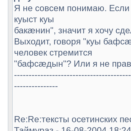
Я не совсем понимаю. Если
куыст куы
бакæнин", значит я хочу сде
Выходит, говоря "куы бафс
человек стремится
"бафсæдын"? Или я не пра
----------------------------------------
---------------
Re:Re:тексты осетинских пес
Таймураз - 16-08-2004 18:2