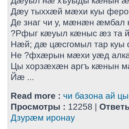
Дæуыл нæ хъуыды кæнын æ
Дæу тыххæй мæхи куы феро
Де знаг чи у, мæнæн æмбал 
?Рфыг кæуыл кæныс æз та 
Нæй; дæ цæсгомыл тар куы
Не ?фхæрын мæхи уæд алк
Цы хорзæхæн аргъ кæнын 
Йæ ...
Read more :
чи базона ай цы
Просмотры :
12258 |
Ответы
Дзурæм иронау