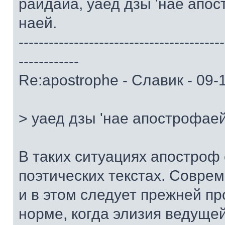
райдайа, уаед дзы 'нае апо
наей.
-----------------------------------------
------------
Re:apostrophe - Славик - 09-
> уаед дзы 'нае апострофае
В таких ситуациях апостроф 
поэтических текстах. Совр
и в этом следует прежней п
норме, когда элизия ведуще