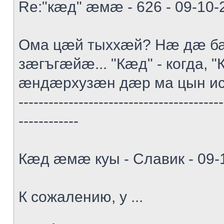
Re:"кæд" æмæ - 626 - 09-10-
Ома цæй тыххæй? Нæ дæ ба
зæгъгæйæ... "Кæд" - когда, "К
æндæрхузæн дæр ма цын и
-----------------------------------------
------------
Кæд æмæ куы - Славик - 09-
К сожалению, у ...