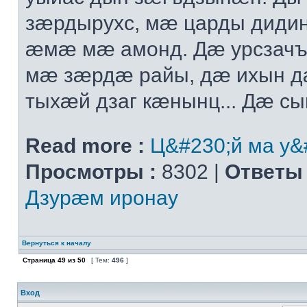
зæрдырухс, мæ царды диди
æмæ мæ амонд. Дæ урсзач
мæ зæрдæ райы, дæ ихын 
тыхæй дзаг кæнынц... Дæ сыг
Read more :
Ц&#230;й ма у&
Просмотры :
8302 |
Ответы 
Дзурæм иронау
Вернуться к началу
Страница
49
из
50
[ Тем:
496
]
Вход