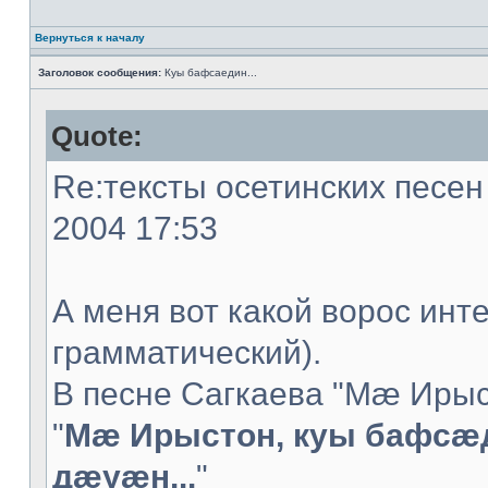
Вернуться к началу
Заголовок сообщения:
Куы бафсаедин...
Quote:
Re:тексты осетинских песен 
2004 17:53
А меня вот какой ворос инт
грамматический).
В песне Сагкаева "Мæ Ирыс
"
Мæ Ирыстон, куы бафсæ
дæуæн...
"