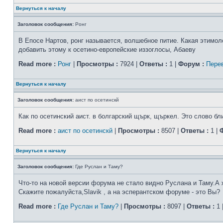
Вернуться к началу
Заголовок сообщения:
Ронг
В Епосе Нартов, ронг называется, волшебное питие. Какая этимол
добавить этому к осетино-европейские иззоглосы, Абаеву
Read more :
Ронг
|
Просмотры :
7924 |
Ответы :
1 |
Форум :
Пере
Вернуться к началу
Заголовок сообщения:
аист по осетинскй
Как по осетинский аист. в болгарский щърк, щъркел. Это слово бл
Read more :
аист по осетинскй
|
Просмотры :
8507 |
Ответы :
1 |
Вернуться к началу
Заголовок сообщения:
Где Руслан и Таму?
Что-то на новой версии форума не стало видно Руслана и Таму.А 
Скажите пожалуйста,Slavik , а на эсперантском форуме - это Вы?
Read more :
Где Руслан и Таму?
|
Просмотры :
8097 |
Ответы :
1 