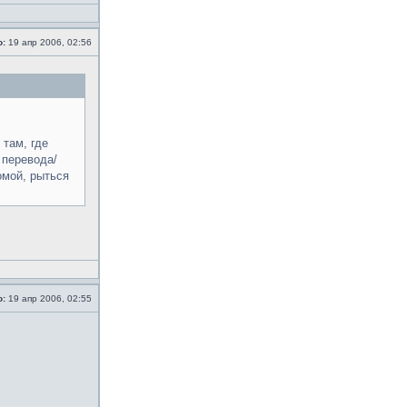
о:
19 апр 2006, 02:56
 там, где
 перевода/
омой, рыться
о:
19 апр 2006, 02:55