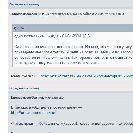
Вернуться к началу
Заголовок сообщения:
Об осетинских текстах на сайте и комментариях к ним
Quote:
одно пожелание... - Ayla - 01-04-2004 18:51
Славику...все классно, все интересно. Но мне, как человеку, из
приведены анекдоты,тексты и речи на осет. яз. был бы во второ
сопоставления и запоминания. Так гораздо легче, и запоминание
по каждому 2=му слову в словаре или мучить ...
Read more :
Об осетинских текстах на сайте и комментариях к ни
Вернуться к началу
Заголовок сообщения:
Мæлдзыг дæ!
В рассказе «Æз целый осетин дæн» —
http://ironau.ru/osetin.html
<<
мæлдзыг
-- (буквально, муравей); здесь используется как об