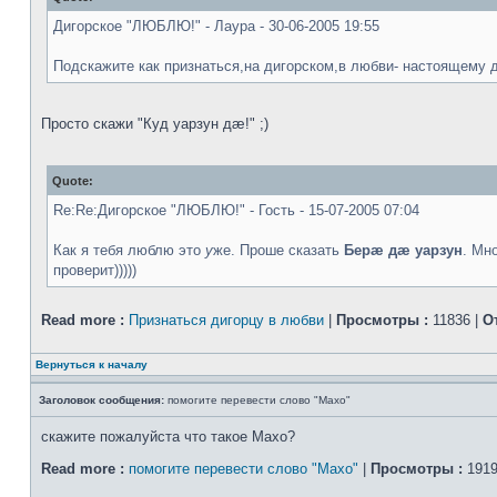
Дигорское "ЛЮБЛЮ!" - Лаура - 30-06-2005 19:55
Подскажите как признаться,на дигорском,в любви- настоящему д
Просто скажи "Куд уарзун дæ!" ;)
Quote:
Re:Re:Дигорское "ЛЮБЛЮ!" - Гость - 15-07-2005 07:04
Как я тебя люблю это
у
же. Проше сказать
Берæ дæ уарзун
. Мн
проверит)))))
Read more :
Признаться дигорцу в любви
|
Просмотры :
11836 |
О
Вернуться к началу
Заголовок сообщения:
помогите перевести слово "Махо"
скажите пожалуйста что такое Махо?
Read more :
помогите перевести слово "Махо"
|
Просмотры :
1919