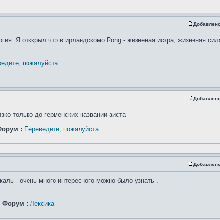
Добавлено
огия. Я отккрыл что в ирландскомо Rong - жизненая искра, жизненая си
ведите, пожалуйста
Добавлено
изко только до герменских названии аиста
Форум :
Переведите, пожалуйста
Добавлено
жаль - очень много интересного можно было узнать .
|
Форум :
Лексика