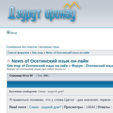
Вход
Сообщения без ответов
|
Активные темы
Список форумов
»
Site map
»
News of Осетинский язык он-лайн
News of Осетинский язык он-лайн
Site map of Осетинский язык он-лайн
»
Форум : Осетинский язы
Форум об осетинском языке при сайте Ironau.ru
Страница
44
из
50
[ Тем:
496
]
Заголовок сообщения:
Север - родной дом?
Я правильно понимаю, что у слова Цæгат - два значения, первое -
Read more :
Север - родной дом?
|
Просмотры :
14644 |
Ответы :