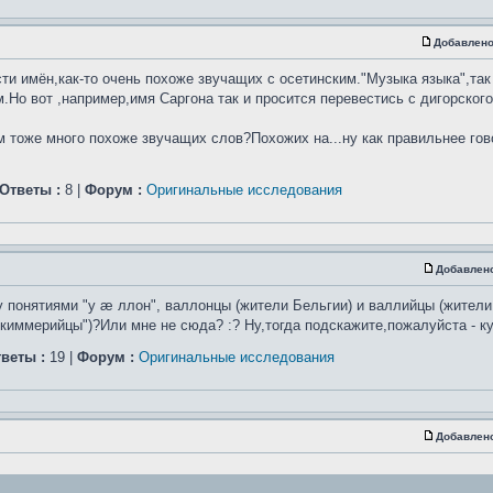
Добавлено
ти имён,как-то очень похоже звучащих с осетинским."Музыка языка",так
.Но вот ,например,имя Саргона так и просится перевестись с дигорского
ом тоже много похоже звучащих слов?Похожих на...ну как правильнее гово
Ответы :
8 |
Форум :
Оригинальные исследования
Добавлен
 понятиями "у æ ллон", валлонцы (жители Бельгии) и валлийцы (жители
"киммерийцы")?Или мне не сюда? :? Ну,тогда подскажите,пожалуйста - к
веты :
19 |
Форум :
Оригинальные исследования
Добавлен