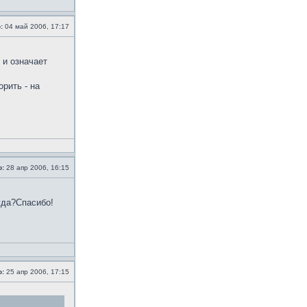
:
04 май 2006, 17:17
 и означает
рить - на
о:
28 апр 2006, 16:15
уда?Спасибо!
о:
25 апр 2006, 17:15