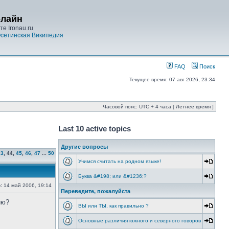
-лайн
е Ironau.ru
сетинская Википедия
FAQ
Поиск
Текущее время: 07 авг 2026, 23:34
Часовой пояс: UTC + 4 часа [ Летнее время ]
Last 10 active topics
Другие вопросы
43
,
44
,
45
,
46
,
47
...
50
Учимся считать на родном языке!
Буква &#198; или &#1236;?
:
14 май 2006, 19:14
Переведите, пожалуйста
ию?
ВЫ или ТЫ, как правильно ?
Основные различия южного и северного говоров