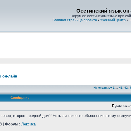
Осетинский язык он
Форум об осетинском языке при сайт
Главная страница проекта
•
Учебный центр
•
О
к он-лайн
На страницу
1
...
41
,
42
,
Сообщение
Добавлено
 север, второе - родной дом? Есть ли какое-то объяснение этому созвуч
8 |
Форум :
Лексика