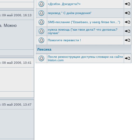
«Дзэбэх. Дэхэдэгта?»
перевод " С днём рождения"
:
09 май 2006, 16:13
SMS-послание ("Dzaebaex, y xaerg fintae fen...")
ла. Можно
нужна помощь ("как твои дела? что делаешь?
скучаю"
Помогите перевести !
Лексика
После реконструкции доступны словари на сайте
Iriston.com
:
08 май 2006, 10:41
:
05 май 2006, 13:47