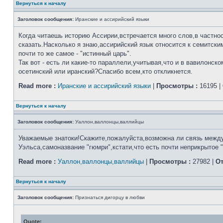
Вернуться к началу
Заголовок сообщения:
Иранские и ассирийский языки
Когда читаешь историю Ассирии,встречается много слов,в частнос
сказать.Насколько я знаю,ассирийский язык относится к семитским
почти то же самое - "истинный царь".
Так вот - есть ли какие-то параллели,учитывая,что и в вавилонск
осетинский или иранский?Спасибо всем,кто откликнется.
Read more :
Иранские и ассирийский языки
|
Просмотры :
16195 |
Вернуться к началу
Заголовок сообщения:
Уаллон,валлонцы,валлийцы
Уважаемые знатоки!Скажите,пожалуйста,возможна ли связь между
Уэльса,самоназвание "гюмри",кстати,что есть почти неприкрытое 
Read more :
Уаллон,валлонцы,валлийцы
|
Просмотры :
27982 |
От
Вернуться к началу
Заголовок сообщения:
Признаться дигорцу в любви
Quote: