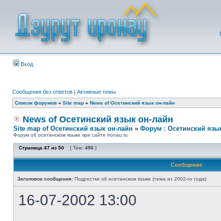
Вход
Сообщения без ответов
|
Активные темы
Список форумов
»
Site map
»
News of Осетинский язык он-лайн
News of Осетинский язык он-лайн
Site map of Осетинский язык он-лайн
»
Форум : Осетинский язы
Форум об осетинском языке при сайте Ironau.ru
Страница
47
из
50
[ Тем:
496
]
Сообщение
Заголовок сообщения:
Подростки об осетинском языке (тема из 2002-го года)
16-07-2002 13:00