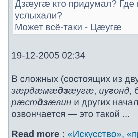
Дзæугæ кто придумал? Где 
услыхали?
Может всё-таки - Цæугæ
19-12-2005 02:34
В сложных (состоящих из дву
зæрдæмæ
дз
æугæ
,
иу
г
онд
,
рæст
дз
æвин
и других нача
озвончается — это такой ...
Read more :
«Искусство», «