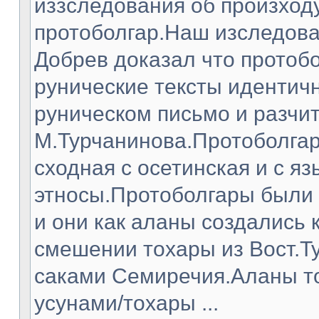
иззследования об произход
протоболгар.Наш изследова
Добрев доказал что протоб
рунические тексты идентич
руническом письмо и разчит
М.Турчанинова.Протоболгар
сходная с осетинская и с я
этносы.Протоболгары были 
и они как аланы создались к
смешении тохары из Вост.Т
саками Семиречия.Аланы то
усунами/тохары ...