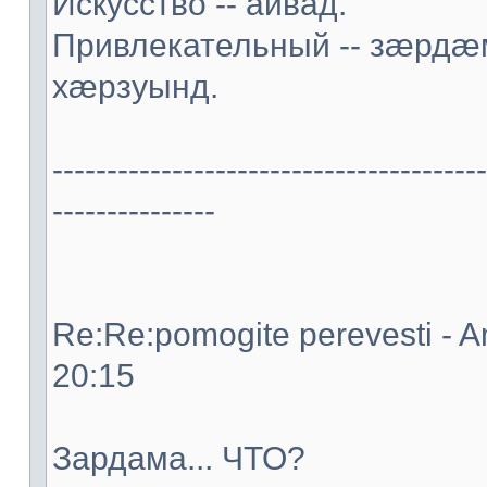
Искусство -- аивад.
Привлекательный -- зæрд
хæрзуынд.
----------------------------------------
---------------
Re:Re:pomogite perevesti - A
20:15
Зардама... ЧТО?