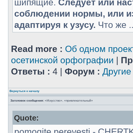
шипящие.
Следует или нас
соблюдении нормы, или и
адаптируя к узусу.
Что же ..
Read more :
Об одном прое
осетинской орфографии
|
Пр
Ответы :
4 |
Форум :
Другие
Вернуться к началу
Заголовок сообщения:
«Искусство», «привлекательный»
Quote:
pomogite perevesti - CHERT