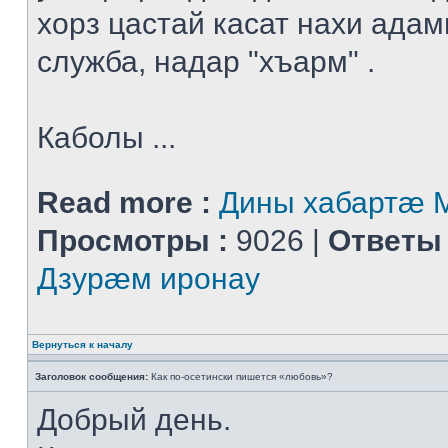
хорз цастай касат нахи адам
служба, надар "хъарм" .
Каболы ...
Read more :
Дины хабартæ
Просмотры :
9026 |
Ответы 
Дзурæм иронау
Вернуться к началу
Заголовок сообщения:
Как по-осетински пишется «любовь»?
Добрый день.