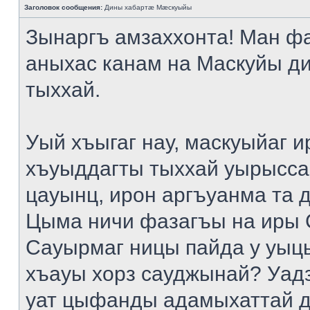
Заголовок сообщения:
Дины хабартæ Мæскуыйы
Зынаргъ амзаххонта! Ман ф
аныхас канам на Маскуйы д
тыххай.
Уый хъыгаг нау, маскуыйаг и
хъуыддагты тыххай уырысса
цауынц, ирон аргъуанма та 
Цыма ничи фазагъы на иры 
Сауырмаг ницы пайда у уыц
хъауы хорз сауджынай? Уад
уат цыфанды адамыхаттай д