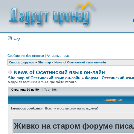
Вход
Сообщения без ответов
|
Активные темы
Список форумов
»
Site map
»
News of Осетинский язык он-лайн
News of Осетинский язык он-лайн
Site map of Осетинский язык он-лайн
»
Форум : Осетинский язы
Форум об осетинском языке при сайте Ironau.ru
Страница
50
из
50
[ Тем:
496
]
Сообщение
Заголовок сообщения:
Есть ли в осетинском языке падежи?
Живко на старом форуме писал