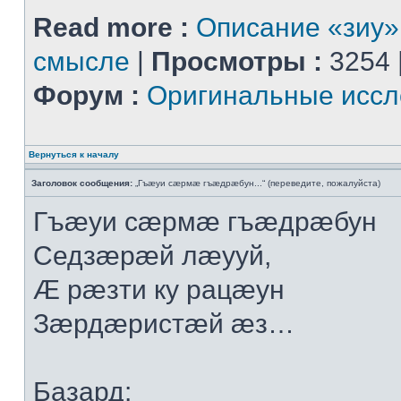
Read more :
Описание «зиу»
смысле
|
Просмотры :
3254 
Форум :
Оригинальные иссл
Вернуться к началу
Заголовок сообщения:
„Гъæуи сæрмæ гъæдрæбун...“ (переведите, пожалуйста)
Гъæуи сæрмæ гъæдрæбун
Седзæрæй лæууй,
Æ рæзти ку рацæун
Зæрдæристæй æз…
Базард: