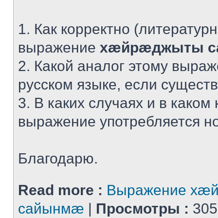
1. Как корректно (литератур
выражение
хæйрæджыты 
2. Какой аналог этому выра
русском языке, если сущест
3. В каких случаях и в каком 
выражение употребляется н
Благодарю.
Read more :
Выражение хæ
сайынмæ
|
Просмотры :
305