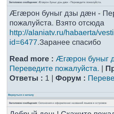
Заголовок сообщения:
Æгæрон буныг дзы дæн - Переведите пожалуйста.
Æгæрон буныг дзы дæн - Пе
пожалуйста. Взято отсюда
http://alaniatv.ru/habaerta/vesti
id=6477
.Заранее спасибо
Read more :
Æгæрон буныг д
Переведите пожалуйста.
|
П
Ответы :
1 |
Форум :
Переве
Вернуться к началу
Заголовок сообщения:
Склонения и оформление названий языков и островов
Добрый день! Скажите пожал