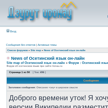
Вход
Сообщения без ответов
|
Активные темы
Список форумов
»
Site map
»
News of Осетинский язык он-лайн
News of Осетинский язык он-лайн
Site map of Осетинский язык он-лайн
»
Форум : Осетинский язы
Форум об осетинском языке при сайте Ironau.ru
Страница
1
из
50
[ Тем:
496
]
Сообщение
Заголовок сообщения:
Описание «зиу» в широком смысле
Доброго времени уток! Я хоч
версии Википедии разместит