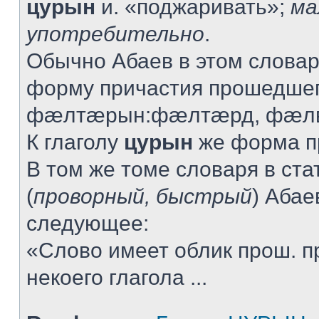
цурын
и. «поджаривать»;
ма
употребительно
.
Обычно Абаев в этом словар
форму причастия прошедшег
фæлтæрын:фæлтæрд, фæлв
К глаголу
цурын
же форма пр
В том же томе словаря в ста
(
проворный, быстрый
) Абае
следующее:
«Слово имеет облик прош. п
некоего глагола ...