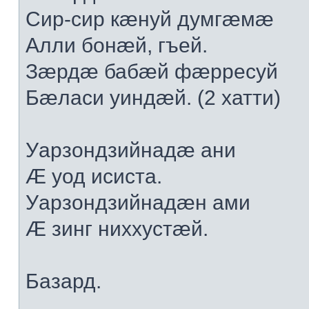
Сир-сир кæнуй думгæмæ
Алли бонæй, гъей.
Зæрдæ бабæй фæрресуй
Бæласи уиндæй. (2 хатти)
Уарзондзийнадæ ани
Æ уод исиста.
Уарзондзийнадæн ами
Æ зинг ниххустæй.
Базард.