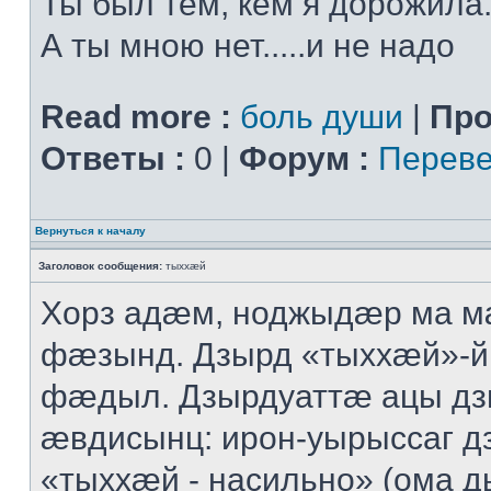
Ты был тем, кем я дорожила.
А ты мною нет.....и не надо
Read more :
боль души
|
Про
Ответы :
0 |
Форум :
Переве
Вернуться к началу
Заголовок сообщения:
тыххӕй
Хорз адӕм, ноджыдӕр ма м
фӕзынд. Дзырд «тыххӕй»-
фӕдыл. Дзырдуаттӕ ацы дз
ӕвдисынц: ирон-уырыссаг д
«тыххӕй - насильно» (ома д