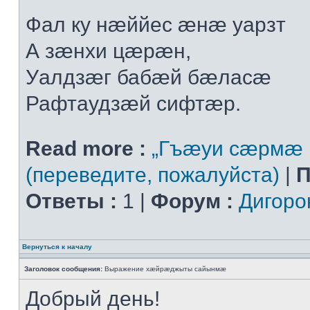
Фал ку нæййес æнæ уарзт
А зæнхи цæрæн,
Уалдзæг бабæй бæласæ
Рафтаудзæй сифтæр.
Read more :
„Гъæуи сæрмæ 
(переведите, пожалуйста)
|
П
Ответы :
1 |
Форум :
Дигоро
Вернуться к началу
Заголовок сообщения:
Выражение хæйрæджыты сайынмæ
Добрый день!