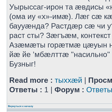
Уырыссаг-ирон та ӕвдисы «
(ома иу «х»-имӕ). Лӕг сӕ 
баууӕнда? Растдӕр сӕ чи 
раст сты? Зӕгъӕм, контекст
Азӕмӕты горӕтмӕ цӕуын 
йӕ йе ’мбӕлттӕ "насильно" 
Бузныг!
Read more :
тыххӕй
|
Просм
Ответы :
1 |
Форум :
Ответы
Вернуться к началу