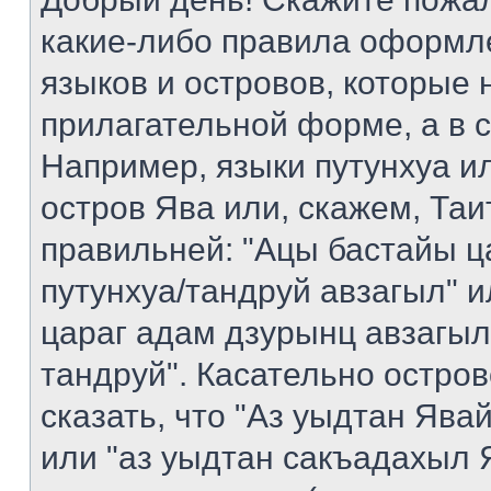
какие-либо правила оформл
языков и островов, которые 
прилагательной форме, а в 
Например, языки путунхуа ил
остров Ява или, скажем, Таи
правильней: "Ацы бастайы ц
путунхуа/тандруй авзагыл" 
цараг адам дзурынц авзагыл
тандруй". Касательно остро
сказать, что "Аз уыдтан Яв
или "аз уыдтан сакъадахыл Я