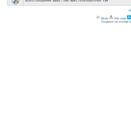
Всего сообщений:
2531
| Тем:
524
| Пользователей:
734
G
News
Site map
Создано на основе