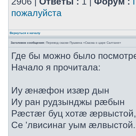
2906 |
Ответы :
1 |
Форум :
пожалуйста
Вернуться к началу
Заголовок сообщения:
Перевод сказки Пушкина «Сказка о царе Салтане»
Где бы можно было посмотр
Начало я прочитала:
Иу æнæфон изæр дын
Иу ран рудзынджы рæбын
Рæстæг буц хотæ æрвыстой,
Се 'лвисинаг уым æлвыстой..