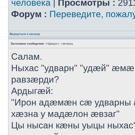
человека
|
Просмотры :
291
Форум :
Переведите, пожал
Вернуться к началу
Заголовок сообщения:
«Удварн», тæлмац
Салам.
Ныхас "удварн" "удæй" æмæ
равзæрди?
Ардыгæй:
"Ирон адæмæн сæ удварны 
хæзна у мадæлон æвзаг"
Цы нысан кæны уыцы ныхас