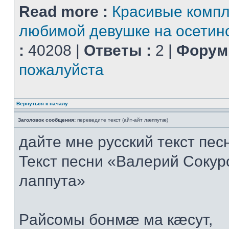
Read more :
Красивые комп
любимой девушке на осетин
:
40208 |
Ответы :
2 |
Форум 
пожалуйста
Вернуться к началу
Заголовок сообщения:
переведите текст (айт-айт лæппутæ)
дайте мне русский текст пес
Текст песни «Валерий Сокуро
лаппута»
Рaйсoмы бoнмæ мa кæсут,