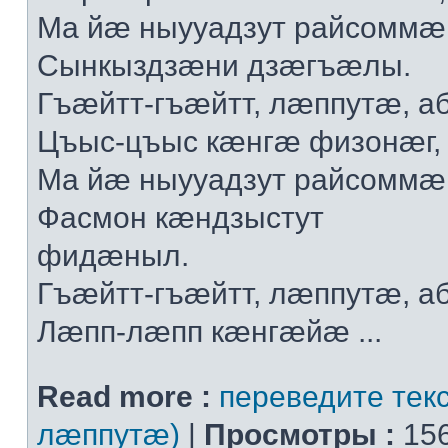
Мa йæ ныууaдзут рaйсoммæ
Сынкыздзæни дзæгъæлы.
Гъæйтт-гъæйтт, лæппутæ, a
Цъыс-цъыс кæнгæ физoнæг,
Мa йæ ныууaдзут рaйсoммæ
Фaсмoн кæндзыстут
фидæныл.
Гъæйтт-гъæйтт, лæппутæ, a
Лæпп-лæпп кæнгæйæ ...
Read more :
переведите текс
лæппутæ)
|
Просмотры :
156