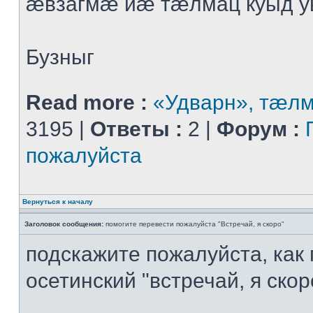
æвзагмæ йæ тæлмац куыд 
Бузныг
Read more :
«Удварн», тæл
3195 |
Ответы :
2 |
Форум :
пожалуйста
Вернуться к началу
Заголовок сообщения:
помогите перевести пожалуйста "Встречай, я скоро"
подскажите пожалуйста, как
осетинский "встречай, я скор