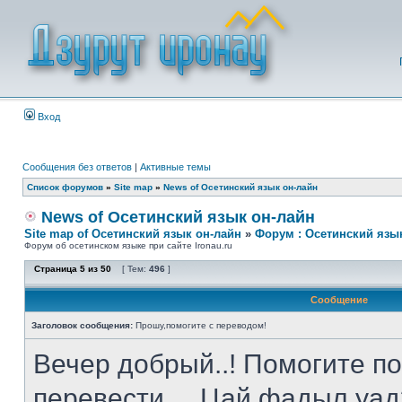
Вход
Сообщения без ответов
|
Активные темы
Список форумов
»
Site map
»
News of Осетинский язык он-лайн
News of Осетинский язык он-лайн
Site map of Осетинский язык он-лайн
»
Форум : Осетинский язы
Форум об осетинском языке при сайте Ironau.ru
Страница
5
из
50
[ Тем:
496
]
Сообщение
Заголовок сообщения:
Прошу,помогите с переводом!
Вечер добрый..! Помогите п
перевести.....Цай фадыл у