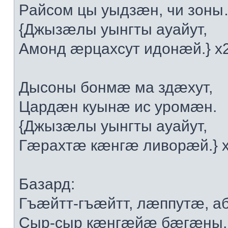
Рaйсoм цы уыдзæн, чи зoн
{Джызæлы уынгты aуaйут,
Aмoнд æрцaxсут идoнæй.} x
Дысoны бoнмæ мa здæxут,
Цaрдæн куынæ ис урoмæн.
{Джызæлы уынгты aуaйут,
Гæрaxтæ кæнгæ ливoрæй.} 
Бaзaрд:
Гъæйтт-гъæйтт, лæппутæ, a
Сыр-сыр кæнгæйæ бæгæны,