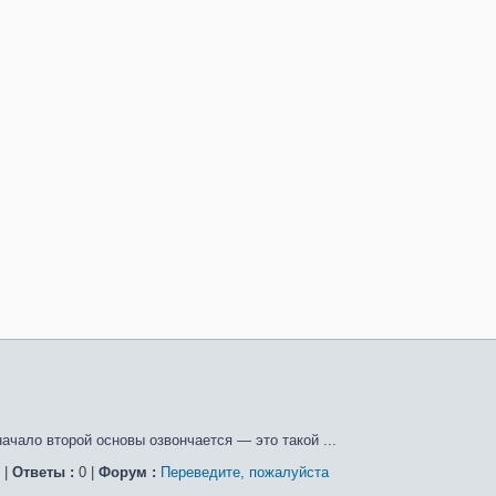
начало второй основы озвончается — это такой ...
 |
Ответы :
0 |
Форум :
Переведите, пожалуйста