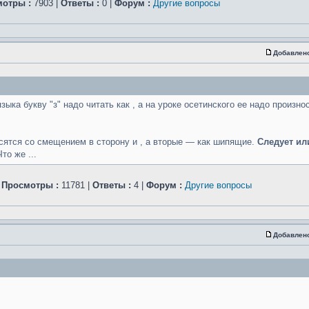
отры :
7903 |
Ответы :
0 |
Форум :
Другие вопросы
Добавлен
ыка букву "з" надо читать как , а на уроке осетинского ее надо произнос
осятся со смещением в сторону и , а вторые — как шипящие.
Следует ил
то же ...
|
Просмотры :
11781 |
Ответы :
4 |
Форум :
Другие вопросы
Добавлен