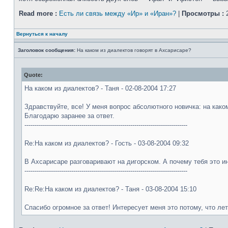
Read more :
Есть ли связь между «Ир» и «Иран»?
|
Просмотры :
2
Вернуться к началу
Заголовок сообщения:
На каком из диалектов говорят в Ахсарисаре?
Quote:
На каком из диалектов? - Таня - 02-08-2004 17:27
Здравствуйте, все! У меня вопрос абсолютного новичка: на как
Благодарю заранее за ответ.
--------------------------------------------------------------------------------
Re:На каком из диалектов? - Гость - 03-08-2004 09:32
В Ахсарисаре разговаривают на дигорском. А почему тебя это ин
--------------------------------------------------------------------------------
Re:Re:На каком из диалектов? - Таня - 03-08-2004 15:10
Спасибо огромное за ответ! Интересует меня это потому, что лет 