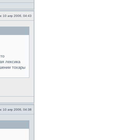
о:
10 апр 2006, 04:43
что
ая лексика
ешении тохары
о:
10 апр 2006, 04:38