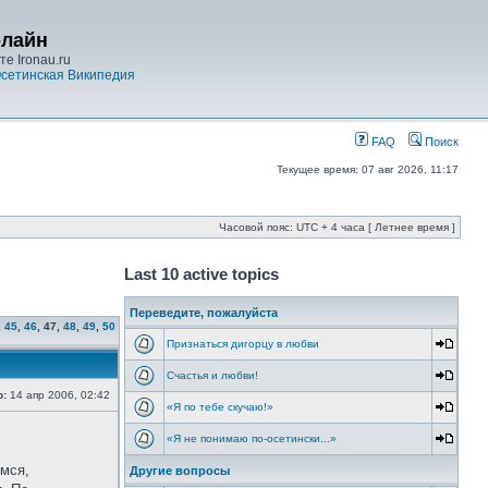
-лайн
е Ironau.ru
сетинская Википедия
FAQ
Поиск
Текущее время: 07 авг 2026, 11:17
Часовой пояс: UTC + 4 часа [ Летнее время ]
Last 10 active topics
Переведите, пожалуйста
,
45
,
46
,
47
,
48
,
49
,
50
Признаться дигорцу в любви
Счастья и любви!
о:
14 апр 2006, 02:42
«Я по тебе скучаю!»
«Я не понимаю по-осетински...»
емся,
Другие вопросы