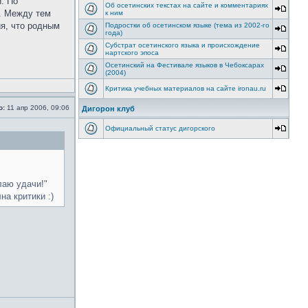
. По
Об осетинских текстах на сайте и комментариях
и. Между тем
к ним
я, что родным
Подростки об осетинском языке (тема из 2002-го
года)
Субстрат осетинского языка и происхождение
нартского эпоса
Осетинский на Фестивале языков в Чебоксарах
(2004)
Критика учебных материалов на сайте ironau.ru
о:
11 апр 2006, 09:06
Дигорон клуб
Официальный статус дигорского
лаю удачи!"
на критики :)