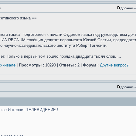
е
Добавлен
сетинского языка ==
кого языка" подготовлен к печати Отделом языка под руководством док
ту ИА REGNUM сообщил депутат парламента Южной Осетии, председате
о научно-исследовательского института Роберт Гаглойти.
ет. Только в первый том вошло порядка двадцати тысяч слов. ...
Цхинвале
|
Просмотры :
10290 |
Ответы :
2 |
Форум :
Другие вопросы
Добавлен
нское Интернет ТЕЛЕВИДЕНИЕ !