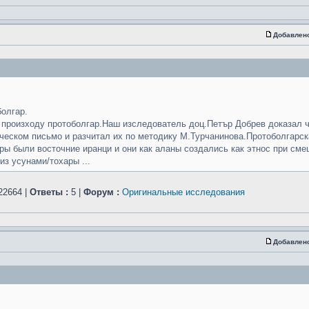
Добавлен
олгар.
 произходу протоболгар.Наш изследователь доц.Петър Добрев доказал 
ческом письмо и разчитал их по методику М.Турчанинова.Протоболгарск
ры были восточние иранци и они как аланы создались как этнос при см
з усунами/тохары ...
22664 |
Ответы :
5 |
Форум :
Оригинальные исследования
Добавлен