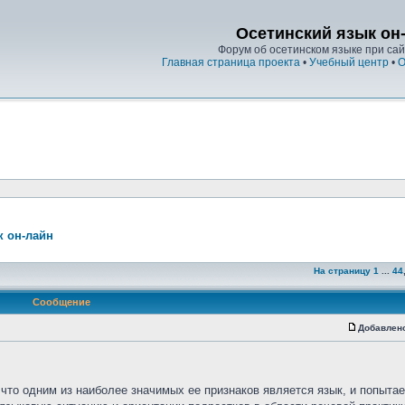
Осетинский язык он
Форум об осетинском языке при сайт
Главная страница проекта
•
Учебный центр
•
О
к он-лайн
На страницу
1
...
44
Сообщение
Добавлен
что одним из наиболее значимых ее признаков является язык, и попыта