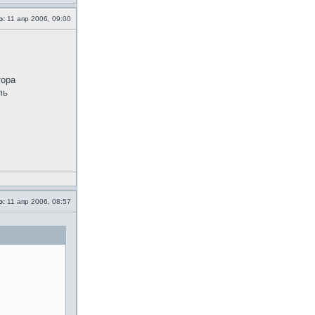
о:
11 апр 2006, 09:00
тора
ль
о:
11 апр 2006, 08:57