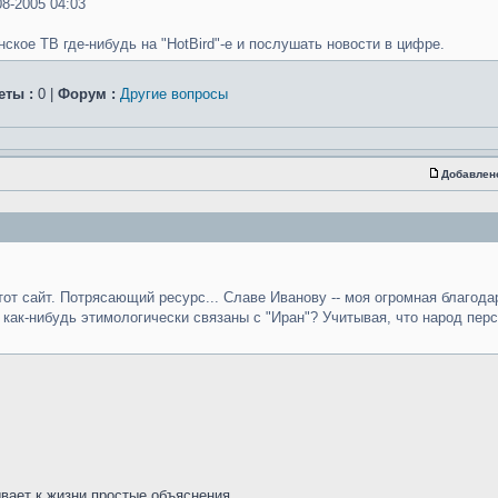
8-2005 04:03
ское ТВ где-нибудь на "HotBird"-е и послушать новости в цифре.
еты :
0 |
Форум :
Другие вопросы
Добавлен
тот сайт. Потрясающий ресурс... Славе Иванову -- моя огромная благода
ни как-нибудь этимологически связаны с "Иран"? Учитывая, что народ пер
ывает к жизни простые объяснения ...