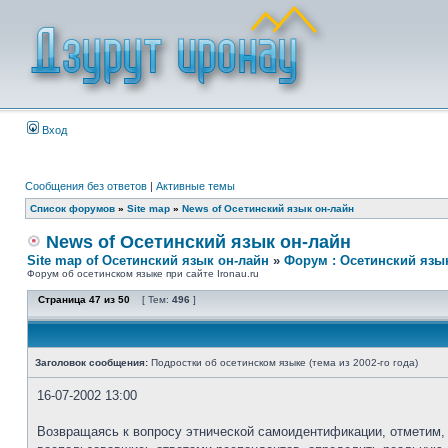
Вход
Сообщения без ответов
|
Активные темы
Список форумов
»
Site map
»
News of Осетинский язык он-лайн
News of Осетинский язык он-лайн
Site map of Осетинский язык он-лайн
»
Форум : Осетинский язы
Форум об осетинском языке при сайте Ironau.ru
Страница
47
из
50
[ Тем:
496
]
Заголовок сообщения:
Подростки об осетинском языке (тема из 2002-го года)
16-07-2002 13:00
Возвращаясь к вопросу этнической самоидентификации, отметим, 