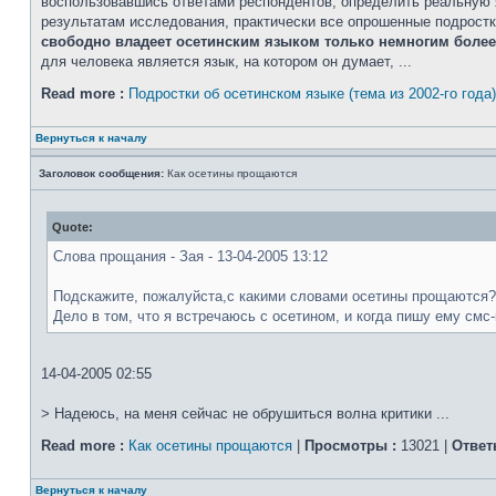
воспользовавшись ответами респондентов, определить реальную я
результатам исследования, практически все опрошенные подростк
свободно владеет осетинским языком только немногим боле
для человека является язык, на котором он думает, ...
Read more :
Подростки об осетинском языке (тема из 2002-го года)
Вернуться к началу
Заголовок сообщения:
Как осетины прощаются
Quote:
Слова прощания - Зая - 13-04-2005 13:12
Подскажите, пожалуйста,с какими словами осетины прощаются? 
Дело в том, что я встречаюсь с осетином, и когда пишу ему смс-
14-04-2005 02:55
> Надеюсь, на меня сейчас не обрушиться волна критики ...
Read more :
Как осетины прощаются
|
Просмотры :
13021 |
Ответ
Вернуться к началу