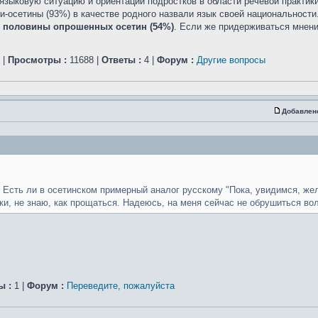
зыковую ситуацию и ориентации подростков в области речевой практики
и-осетины (93%) в качестве родного назвали язык своей национальност
е половины опрошенных осетин (54%)
. Если же придерживаться мнени
|
Просмотры :
11688 |
Ответы :
4 |
Форум :
Другие вопросы
Добавлен
Есть ли в осетинском примерный аналог русскому "Пока, увидимся, же
ки, не знаю, как прощаться. Надеюсь, на меня сейчас не обрушиться вол
ы :
1 |
Форум :
Переведите, пожалуйста