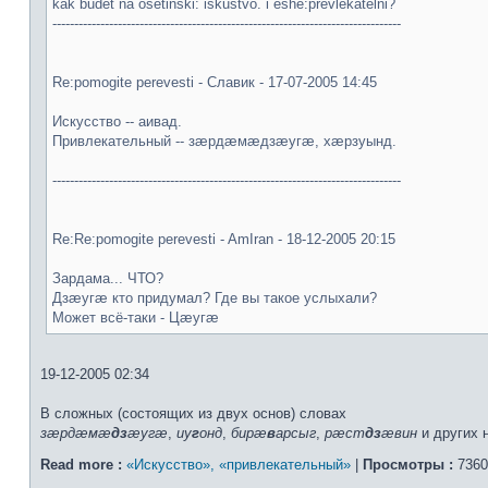
kak budet na osetinski: iskustvo. i eshe:prevlekatelni?
--------------------------------------------------------------------------------
Re:pomogite perevesti - Славик - 17-07-2005 14:45
Искусство -- аивад.
Привлекательный -- зæрдæмæдзæугæ, хæрзуынд.
--------------------------------------------------------------------------------
Re:Re:pomogite perevesti - AmIran - 18-12-2005 20:15
Зардама... ЧТО?
Дзæугæ кто придумал? Где вы такое услыхали?
Может всё-таки - Цæугæ
19-12-2005 02:34
В сложных (состоящих из двух основ) словах
зæрдæмæ
дз
æугæ
,
иу
г
онд
,
бирæ
в
арсыг
,
рæст
дз
æвин
и других 
Read more :
«Искусство», «привлекательный»
|
Просмотры :
7360