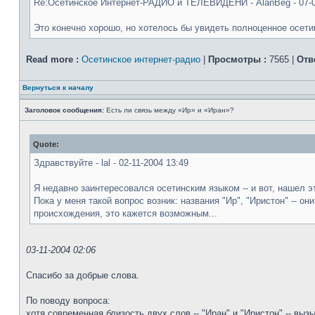
Re:Осетинское Интернет-РАДИО и ТЕЛЕВИДЕНИ - AlanBeg - 07-0
Это конечно хорошо, но хотелось бы увидеть полноценное осетин
Read more :
Осетинское интернет-радио
|
Просмотры :
7565 |
Отв
Вернуться к началу
Заголовок сообщения:
Есть ли связь между «Ир» и «Иран»?
Quote:
Здравствуйте - lal - 02-11-2004 13:49
Я недавно заинтересовался осетинским языком -- и вот, нашел э
Пока у меня такой вопрос возник: названия "Ир", "Иристон" -- о
происхождения, это кажется возможным...
03-11-2004 02:06
Спасибо за добрые слова.
По поводу вопроса:
хотя современная близость двух слов -- "Иран" и "Иристон" -- выз