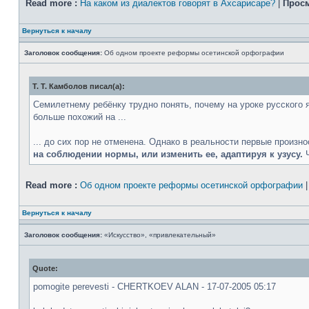
Read more :
На каком из диалектов говорят в Ахсарисаре?
|
Просм
Вернуться к началу
Заголовок сообщения:
Об одном проекте реформы осетинской орфографии
Т. Т. Камболов писал(а):
Семилетнему ребёнку трудно понять, почему на уроке русского яз
больше похожий на ...
... до сих пор не отменена. Однако в реальности первые произн
на соблюдении нормы, или изменить ее, адаптируя к узусу.
Ч
Read more :
Об одном проекте реформы осетинской орфографии
Вернуться к началу
Заголовок сообщения:
«Искусство», «привлекательный»
Quote:
pomogite perevesti - CHERTKOEV ALAN - 17-07-2005 05:17