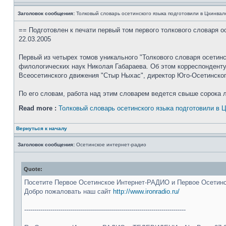
Заголовок сообщения:
Толковый словарь осетинского языка подготовили в Цхинвал
== Подготовлен к печати первый том первого толкового словаря о
22.03.2005
Первый из четырех томов уникального "Толкового словаря осетинс
филологических наук Николая Габараева. Об этом корреспонден
Всеосетинского движения "Стыр Ныхас", директор Юго-Осетинског
По его словам, работа над этим словарем ведется свыше сорока л
Read more :
Толковый словарь осетинского языка подготовили в 
Вернуться к началу
Заголовок сообщения:
Осетинское интернет-радио
Quote:
Посетите Первое Осетинское Интернет-РАДИО и Первое Осети
Добро пожаловать наш сайт
http://www.ironradio.ru/
--------------------------------------------------------------------------------