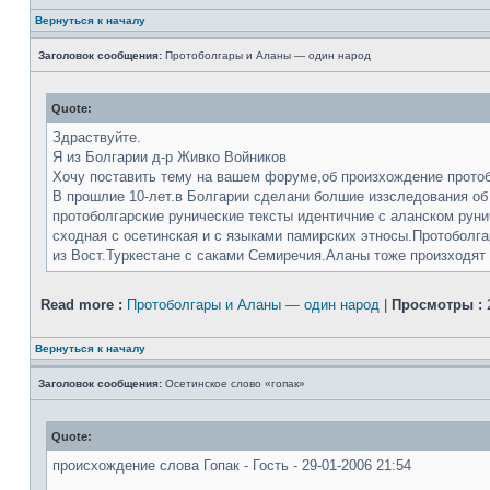
Вернуться к началу
Заголовок сообщения:
Протоболгары и Аланы — один народ
Quote:
Здраствуйте.
Я из Болгарии д-р Живко Войников
Хочу поставить тему на вашем форуме,об произхождение протоб
В прошлие 10-лет.в Болгарии сделани болшие иззследования об
протоболгарские рунические тексты идентичние с аланском руни
сходная с осетинская и с языками памирских этносы.Протоболга
из Вост.Туркестане с саками Семиречия.Аланы тоже произходят и
Read more :
Протоболгары и Аланы — один народ
|
Просмотры :
Вернуться к началу
Заголовок сообщения:
Осетинское слово «гопак»
Quote:
происхождение слова Гопак - Гость - 29-01-2006 21:54