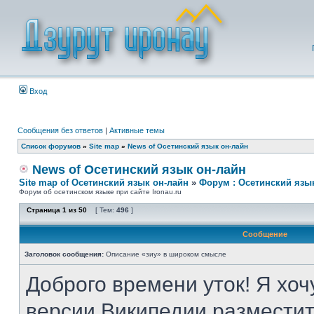
Вход
Сообщения без ответов
|
Активные темы
Список форумов
»
Site map
»
News of Осетинский язык он-лайн
News of Осетинский язык он-лайн
Site map of Осетинский язык он-лайн
»
Форум : Осетинский язы
Форум об осетинском языке при сайте Ironau.ru
Страница
1
из
50
[ Тем:
496
]
Сообщение
Заголовок сообщения:
Описание «зиу» в широком смысле
Доброго времени уток! Я хоч
версии Википедии разместит