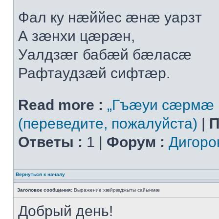
Фал ку нæййес æнæ уарзт
А зæнхи цæрæн,
Уалдзæг бабæй бæласæ
Рафтаудзæй сифтæр.
Read more :
„Гъæуи сæрмæ 
(переведите, пожалуйста)
|
П
Ответы :
1 |
Форум :
Дигоро
Вернуться к началу
Заголовок сообщения:
Выражение хæйрæджыты сайынмæ
Добрый день!