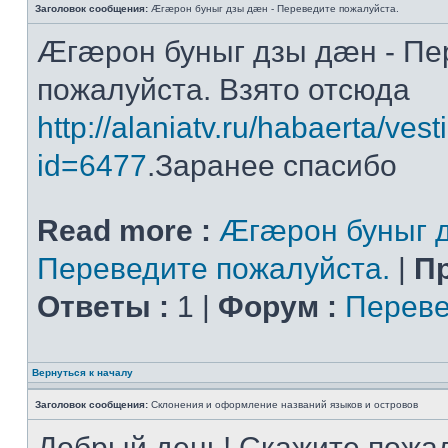
Заголовок сообщения:
Æгæрон буныг дзы дæн - Переведите пожалуйста.
Æгæрон буныг дзы дæн - Пе
пожалуйста. Взято отсюда
http://alaniatv.ru/habaerta/vesti
id=6477
.Заранее спасибо
Read more :
Æгæрон буныг д
Переведите пожалуйста.
|
П
Ответы :
1 |
Форум :
Переве
Вернуться к началу
Заголовок сообщения:
Склонения и оформление названий языков и островов
Добрый день! Скажите пожал