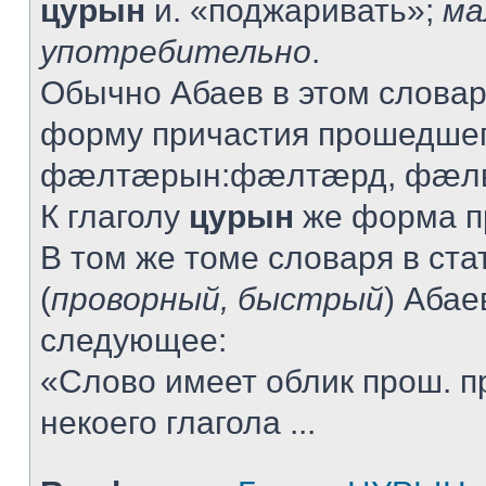
цурын
и. «поджаривать»;
ма
употребительно
.
Обычно Абаев в этом словар
форму причастия прошедшег
фæлтæрын:фæлтæрд, фæлв
К глаголу
цурын
же форма пр
В том же томе словаря в ста
(
проворный, быстрый
) Абае
следующее:
«Слово имеет облик прош. п
некоего глагола ...