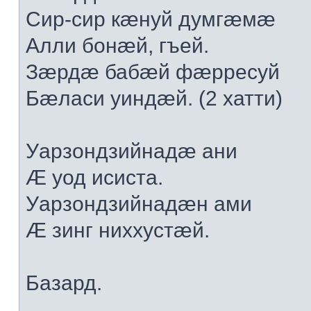
Сир-сир кæнуй думгæмæ
Алли бонæй, гъей.
Зæрдæ бабæй фæрресуй
Бæласи уиндæй. (2 хатти)
Уарзондзийнадæ ани
Æ уод исиста.
Уарзондзийнадæн ами
Æ зинг ниххустæй.
Базард.