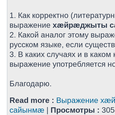
1. Как корректно (литератур
выражение
хæйрæджыты 
2. Какой аналог этому выра
русском языке, если сущест
3. В каких случаях и в каком 
выражение употребляется н
Благодарю.
Read more :
Выражение хæ
сайынмæ
|
Просмотры :
305