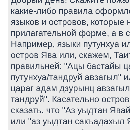
какие-либо правила оформл
языков и островов, которые 
прилагательной форме, а в 
Например, языки путунхуа ил
остров Ява или, скажем, Таи
правильней: "Ацы бастайы ц
путунхуа/тандруй авзагыл" 
цараг адам дзурынц авзагыл
тандруй". Касательно остро
сказать, что "Аз уыдтан Яв
или "аз уыдтан сакъадахыл Я