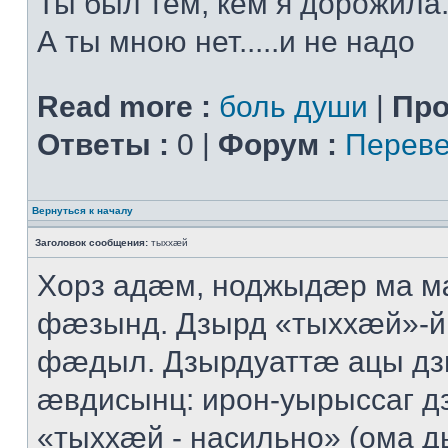
Ты был тем, кем я дорожила.
А ты мною нет.....и не надо
Read more :
боль души
|
Про
Ответы :
0 |
Форум :
Переве
Вернуться к началу
Заголовок сообщения:
тыххӕй
Хорз адӕм, ноджыдӕр ма м
фӕзынд. Дзырд «тыххӕй»-
фӕдыл. Дзырдуаттӕ ацы дз
ӕвдисынц: ирон-уырыссаг д
«тыххӕй - насильно» (ома д