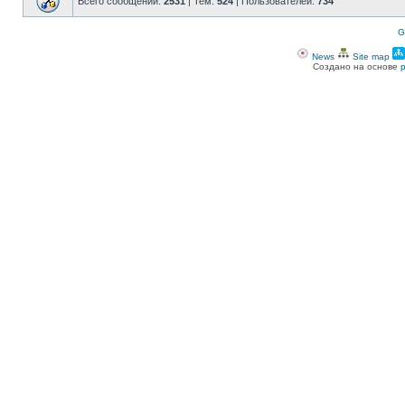
Всего сообщений:
2531
| Тем:
524
| Пользователей:
734
G
News
Site map
Создано на основе