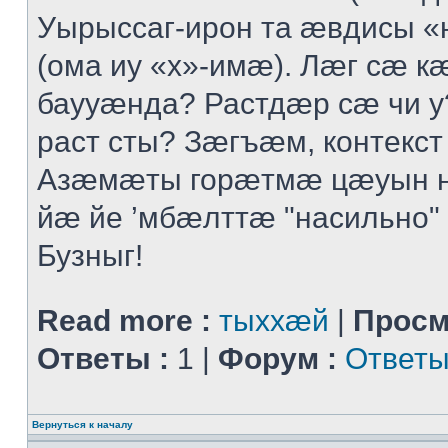
Уырыссаг-ирон та ӕвдисы «
(ома иу «х»-имӕ). Лӕг сӕ 
баууӕнда? Растдӕр сӕ чи 
раст сты? Зӕгъӕм, контекст
Азӕмӕты горӕтмӕ цӕуын 
йӕ йе ’мбӕлттӕ "насильно" 
Бузныг!
Read more :
тыххӕй
|
Просм
Ответы :
1 |
Форум :
Ответы
Вернуться к началу