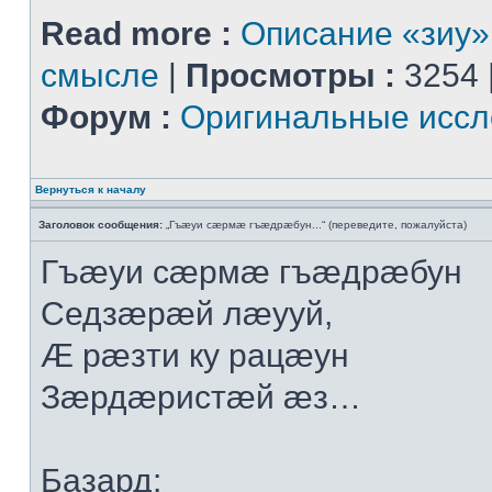
Read more :
Описание «зиу»
смысле
|
Просмотры :
3254 
Форум :
Оригинальные иссл
Вернуться к началу
Заголовок сообщения:
„Гъæуи сæрмæ гъæдрæбун...“ (переведите, пожалуйста)
Гъæуи сæрмæ гъæдрæбун
Седзæрæй лæууй,
Æ рæзти ку рацæун
Зæрдæристæй æз…
Базард: