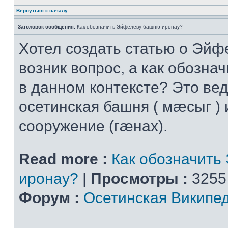
Вернуться к началу
Заголовок сообщения:
Как обозначить Эйфелеву башню иронау?
Хотел создать статью о Эйф
возник вопрос, а как обознач
в данном контексте? Это вед
осетинская башня ( мæсыг ) 
сооружение (гæнах).
Read more :
Как обозначить
иронау?
|
Просмотры :
3255
Форум :
Осетинская Википе