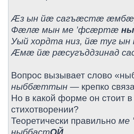
Æз ын йæ сагъæстæ æмбæ
Фæлæ мын ме ’фсæртæ
ны
Уый хордта низ, йæ туг ын
Æмæ йæ рæсугъддзинад са
Вопрос вызывает слово «ныб
ныббæттын
— крепко связат
Но в какой форме он стоит в
стихотворении?
Теоретически правильно
ме 
ныббаст
ОЙ
.