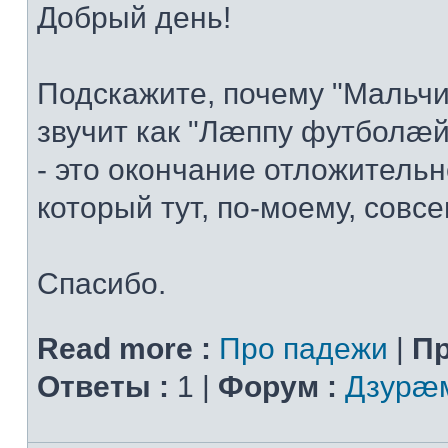
Добрый день!
Подскажите, почему "Мальчи
звучит как "Лæппу футболæй
- это окончание отложительн
который тут, по-моему, совсем
Спасибо.
Read more :
Про падежи
|
Пр
Ответы :
1 |
Форум :
Дзурæм