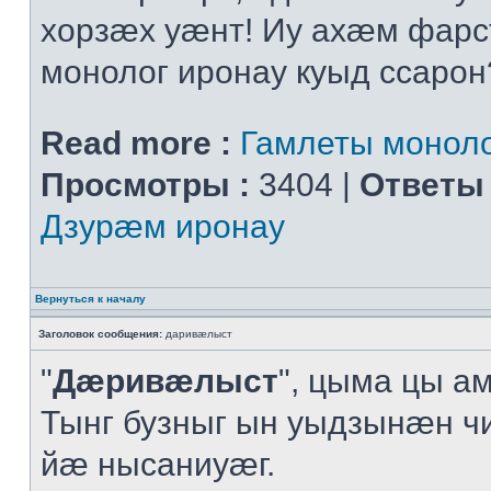
хорзæх уæнт! Иу ахæм фарс
монолог иронау куыд ссарон
Read more :
Гамлеты моноло
Просмотры :
3404 |
Ответы 
Дзурæм иронау
Вернуться к началу
Заголовок сообщения:
даривæлыст
"
Дæривæлыст
", цыма цы а
Тынг бузныг ын уыдзынæн ч
йæ нысаниуæг.