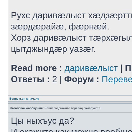
Рухс даривæлыст хæдзæрт
зæрдæрайæ, фæрнæй.
Хорз даривæлыст тæрхæгы
цытджындæр уазæг.
Read more :
даривæлыст
|
П
Ответы :
2 |
Форум :
Переве
Вернуться к началу
Заголовок сообщения:
Ребят,подскажите перевод пожалуйста!
Цы ныхъус да?
И скажите,как можно вообщ