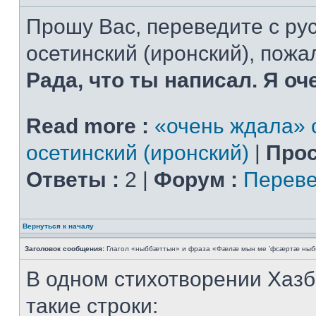
Прошу Вас, переведите с рус
осетинский (иронский), пожал
Рада, что ты написал. Я оч
Read more :
«очень ждала» с
осетинский (иронский)
|
Прос
Ответы :
2 |
Форум :
Переве
Вернуться к началу
Заголовок сообщения:
Глагол «ныббæттын» и фраза «Фæлæ мын ме ’фсæртæ ныб
В одном стихотворении Хазб
такие строки: