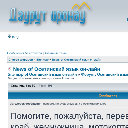
Вход
Сообщения без ответов
|
Активные темы
Список форумов
»
Site map
»
News of Осетинский язык он-лайн
News of Осетинский язык он-лайн
Site map of Осетинский язык он-лайн
»
Форум : Осетинский язы
Форум об осетинском языке при сайте Ironau.ru
Страница
4
из
50
[ Тем:
496
]
Сообщение
Заголовок сообщения:
перевод не существующих в осетинском слов
Помогите, пожалуйста, перев
краб, жемчужница, мотокопт