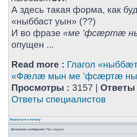
А здесь такая форма, как буд
«ныббаст уын» (??)
И во фразе
«ме ’фсæртæ н
опущен ...
Read more :
Глагол «ныббæт
«Фæлæ мын ме ’фсæртæ ны
Просмотры :
3157 |
Ответы 
Ответы специалистов
Вернуться к началу
Заголовок сообщения:
Про падежи