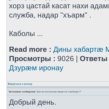
хорз цастай касат нахи адам
служба, надар "хъарм" .
Каболы ...
Read more :
Дины хабартæ
Просмотры :
9026 |
Ответы 
Дзурæм иронау
Вернуться к началу
Заголовок сообщения:
Как по-осетински пишется «любовь»?
Добрый день.