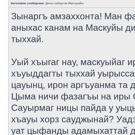
Заголовок сообщения:
Дины хабартæ Мæскуыйы
Зынаргъ амзаххонта! Ман ф
аныхас канам на Маскуйы д
тыххай.
Уый хъыгаг нау, маскуыйаг и
хъуыддагты тыххай уырысса
цауынц, ирон аргъуанма та 
Цыма ничи фазагъы на иры 
Сауырмаг ницы пайда у уыц
хъауы хорз сауджынай? Уад
уат цыфанды адамыхаттай д