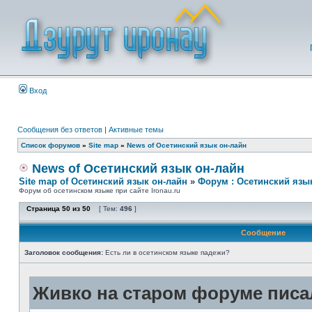
Вход
Сообщения без ответов
|
Активные темы
Список форумов
»
Site map
»
News of Осетинский язык он-лайн
News of Осетинский язык он-лайн
Site map of Осетинский язык он-лайн
»
Форум : Осетинский язы
Форум об осетинском языке при сайте Ironau.ru
Страница
50
из
50
[ Тем:
496
]
Сообщение
Заголовок сообщения:
Есть ли в осетинском языке падежи?
Живко на старом форуме писал