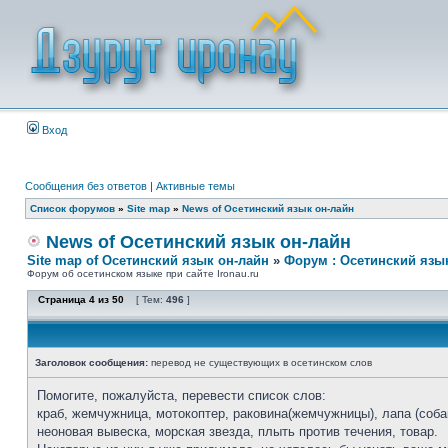
Вход
Сообщения без ответов
|
Активные темы
Список форумов
»
Site map
»
News of Осетинский язык он-лайн
News of Осетинский язык он-лайн
Site map of Осетинский язык он-лайн
»
Форум : Осетинский язы
Форум об осетинском языке при сайте Ironau.ru
Страница
4
из
50
[ Тем:
496
]
Заголовок сообщения:
перевод не существующих в осетинском слов
Помогите, пожалуйста, перевести список слов:
краб, жемчужница, мотокоптер, раковина(жемчужницы), лапа (собак
неоновая вывеска, морская звезда, плыть против течения, товар.