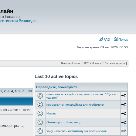
-лайн
е Ironau.ru
сетинская Википедия
FAQ
Поиск
Текущее время: 09 авг 2026, 00:53
Часовой пояс: UTC + 4 часа [ Летнее время ]
Last 10 active topics
Переведите, пожалуйста
1
,
2
,
3
,
4
,
5
,
6
,
7
...
50
помогите пожалуйста перевести песню "Cусаег
уарзон"
переведите пожалуйста для любимого
о:
09 авг 2015, 18:28
Нывæзт
Очень простой перевод.
вольер, роль,
хочу написать любимому на осетинском-