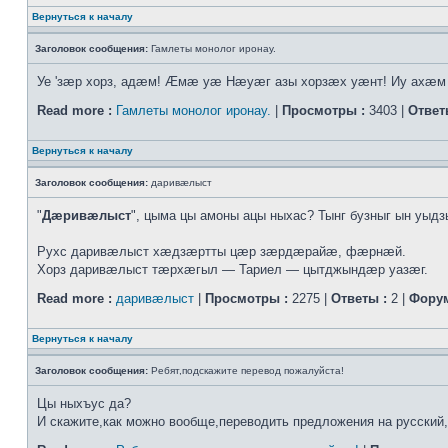
Вернуться к началу
Заголовок сообщения:
Гамлеты монолог иронау.
Уе 'зæр хорз, адæм! Æмæ уæ Нæуæг азы хорзæх уæнт! Иу ахæм ф
Read more :
Гамлеты монолог иронау.
|
Просмотры :
3403 |
Ответ
Вернуться к началу
Заголовок сообщения:
даривæлыст
"
Дæривæлыст
", цыма цы амоны ацы ныхас? Тынг бузныг ын уыд
Рухс даривæлыст хæдзæртты цæр зæрдæрайæ, фæрнæй.
Хорз даривæлыст тæрхæгыл — Тариел — цытджындæр уазæг.
Read more :
даривæлыст
|
Просмотры :
2275 |
Ответы :
2 |
Форум
Вернуться к началу
Заголовок сообщения:
Ребят,подскажите перевод пожалуйста!
Цы ныхъус да?
И скажите,как можно вообще,переводить предложения на русский