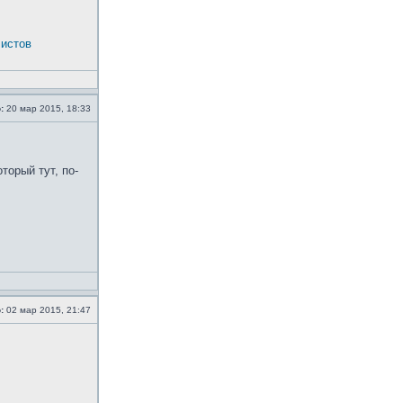
истов
:
20 мар 2015, 18:33
торый тут, по-
:
02 мар 2015, 21:47