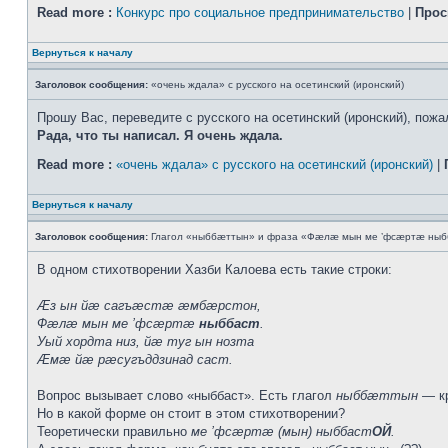
Read more :
Конкурс про социальное предпринимательство
|
Прос
Вернуться к началу
Заголовок сообщения:
«очень ждала» с русского на осетинский (иронский)
Прошу Вас, переведите с русского на осетинский (иронский), пожал
Рада, что ты написал. Я очень ждала.
Read more :
«очень ждала» с русского на осетинский (иронский)
|
Вернуться к началу
Заголовок сообщения:
Глагол «ныббæттын» и фраза «Фæлæ мын ме ’фсæртæ ныб
В одном стихотворении Хазби Калоева есть такие строки:
Æз ын йæ сагъæстæ æмбæрстон,
Фæлæ мын ме ’фсæртæ
ныббаст
.
Уый хордта низ, йæ туг ын нозта
Æмæ йæ рæсугъддзинад саст.
Вопрос вызывает слово «ныббаст». Есть глагол
ныббæттын
— кр
Но в какой форме он стоит в этом стихотворении?
Теоретически правильно
ме ’фсæртæ (мын) ныббаст
ОЙ
.