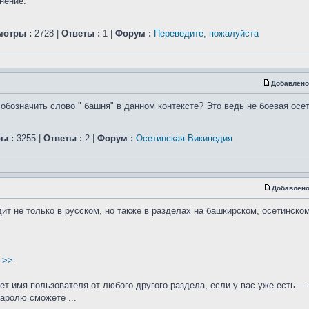
нение.
мотры :
2728 |
Ответы :
1 |
Форум :
Переведите, пожалуйста
Добавлено
обозначить слово " башня" в данном контексте? Это ведь не боевая осе
ы :
3255 |
Ответы :
2 |
Форум :
Осетинская Википедия
Добавлено
т не только в русском, но также в разделах на башкирском, осетинском
 >>
ает имя пользователя от любого другого раздела, если у вас уже есть —
паролю сможете ...