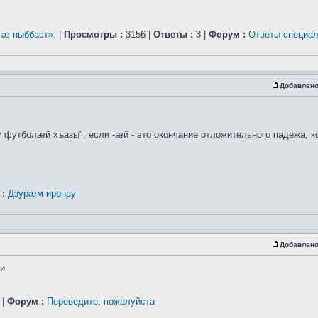
æ ныббаст».
|
Просмотры :
3156 |
Ответы :
3 |
Форум :
Ответы специал
Добавлено
 футболæй хъазы", если -æй - это окончание отложительного падежа, ко
:
Дзурæм иронау
Добавлено
ти
 |
Форум :
Переведите, пожалуйста