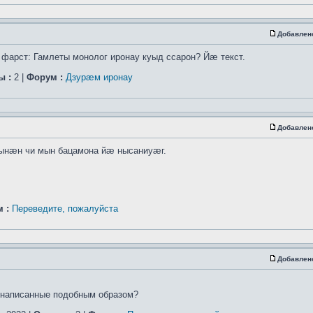
Добавлен
арст: Гамлеты монолог иронау куыд ссарон? Йæ текст.
ы :
2 |
Форум :
Дзурæм иронау
Добавлен
зынæн чи мын бацамона йæ нысаниуæг.
 :
Переведите, пожалуйста
Добавлен
,написанные подобным образом?