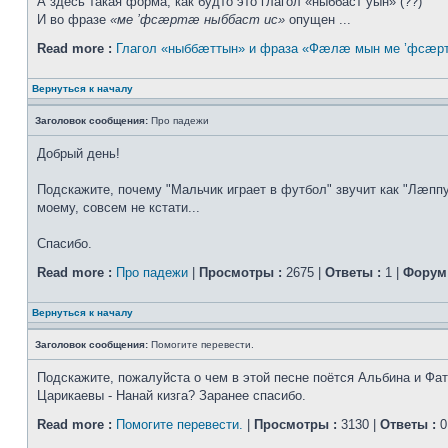
А здесь такая форма, как будто это глагол «ныббаст уын» (??)
И во фразе
«ме ’фсæртæ ныббаст ис»
опущен ...
Read more :
Глагол «ныббæттын» и фраза «Фæлæ мын ме ’фсæрт
Вернуться к началу
Заголовок сообщения:
Про падежи
Добрый день!
Подскажите, почему "Мальчик играет в футбол" звучит как "Лæппу
моему, совсем не кстати...
Спасибо.
Read more :
Про падежи
|
Просмотры :
2675 |
Ответы :
1 |
Форум 
Вернуться к началу
Заголовок сообщения:
Помогите перевести.
Подскажите, пожалуйста о чем в этой песне поётся Альбина и Фа
Царикаевы - Нанай кизга? Заранее спасибо.
Read more :
Помогите перевести.
|
Просмотры :
3130 |
Ответы :
0