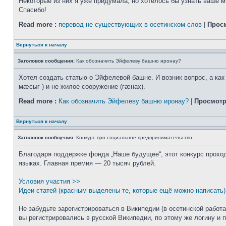
Некоторые из них я уже придумала, но хотелось бы узнать ваше м
Спасибо!
Read more :
перевод не существующих в осетинском слов
|
Прос
Вернуться к началу
Заголовок сообщения:
Как обозначить Эйфелеву башню иронау?
Хотел создать статью о Эйфелевой башне. И возник вопрос, а как 
мæсыг ) и не жилое сооружение (гæнах).
Read more :
Как обозначить Эйфелеву башню иронау?
|
Просмотр
Вернуться к началу
Заголовок сообщения:
Конкурс про социальное предпринимательство
Благодаря поддержке фонда „Наше будущее“, этот конкурс проходи
языках. Главная премия — 20 тысяч рублей.
Условия участия >>
Идеи статей (красным выделены те, которые ещё можно написать)
Не забудьте зарегистрироваться в Википедии (в осетинской работ
вы регистрировались в русской Википедии, по этому же логину и 