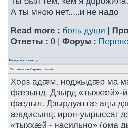
Ты был тем, кем я дорожила.
А ты мною нет.....и не надо
Read more :
боль души
|
Про
Ответы :
0 |
Форум :
Переве
Вернуться к началу
Заголовок сообщения:
тыххӕй
Хорз адӕм, ноджыдӕр ма м
фӕзынд. Дзырд «тыххӕй»-
фӕдыл. Дзырдуаттӕ ацы дз
ӕвдисынц: ирон-уырыссаг д
«тыххӕй - насильно» (ома д