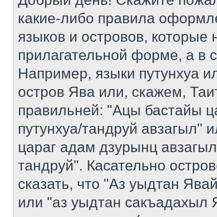
какие-либо правила оформл
языков и островов, которые 
прилагательной форме, а в 
Например, языки путунхуа ил
остров Ява или, скажем, Таи
правильней: "Ацы бастайы ц
путунхуа/тандруй авзагыл" 
цараг адам дзурынц авзагыл
тандруй". Касательно остро
сказать, что "Аз уыдтан Яв
или "аз уыдтан сакъадахыл Я