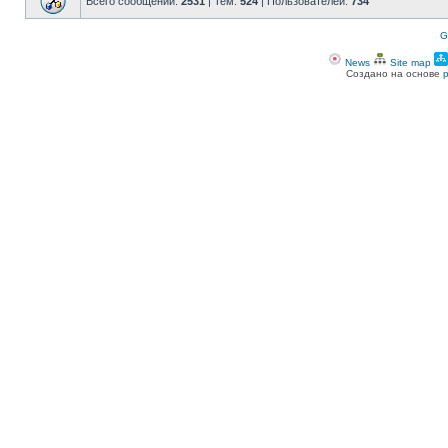
Всего сообщений:
2531
| Тем:
524
| Пользователей:
734
G
News
Site map
Создано на основе