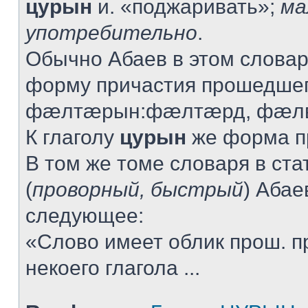
цурын
и. «поджаривать»;
ма
употребительно
.
Обычно Абаев в этом словар
форму причастия прошедшег
фæлтæрын:фæлтæрд, фæлв
К глаголу
цурын
же форма пр
В том же томе словаря в ста
(
проворный, быстрый
) Абае
следующее:
«Слово имеет облик прош. п
некоего глагола ...