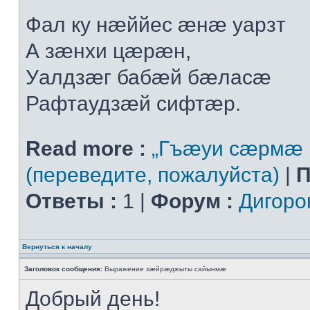
Фал ку нæййес æнæ уарзт
А зæнхи цæрæн,
Уалдзæг бабæй бæласæ
Рафтаудзæй сифтæр.
Read more :
„Гъæуи сæрмæ 
(переведите, пожалуйста)
|
П
Ответы :
1 |
Форум :
Дигоро
Вернуться к началу
Заголовок сообщения:
Выражение хæйрæджыты сайынмæ
Добрый день!