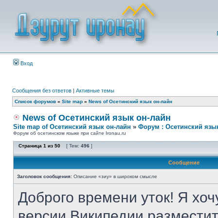
Вход
Сообщения без ответов
|
Активные темы
Список форумов
»
Site map
»
News of Осетинский язык он-лайн
News of Осетинский язык он-лайн
Site map of Осетинский язык он-лайн
»
Форум : Осетинский язы
Форум об осетинском языке при сайте Ironau.ru
Страница
1
из
50
[ Тем:
496
]
Сообщение
Заголовок сообщения:
Описание «зиу» в широком смысле
Доброго времени уток! Я хоч
версии Википедии разместит