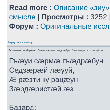
Read more :
Описание «зиу»
смысле
|
Просмотры :
3252 
Форум :
Оригинальные иссл
Вернуться к началу
Заголовок сообщения:
„Гъæуи сæрмæ гъæдрæбун...“ (переведите, пожалуйста)
Гъæуи сæрмæ гъæдрæбун
Седзæрæй лæууй,
Æ рæзти ку рацæун
Зæрдæристæй æз…
Базард: