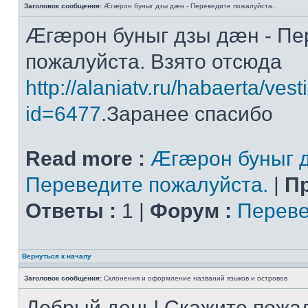
Заголовок сообщения:
Æгæрон буныг дзы дæн - Переведите пожалуйста.
Æгæрон буныг дзы дæн - Пе
пожалуйста. Взято отсюда
http://alaniatv.ru/habaerta/vesti
id=6477
.Заранее спасибо
Read more :
Æгæрон буныг д
Переведите пожалуйста.
|
П
Ответы :
1 |
Форум :
Переве
Вернуться к началу
Заголовок сообщения:
Склонения и оформление названий языков и островов
Добрый день! Скажите пожал