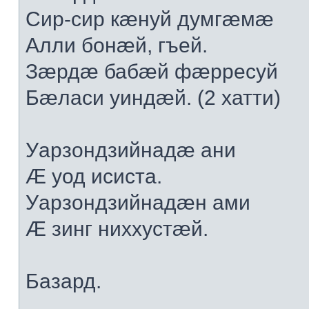
Сир-сир кæнуй думгæмæ
Алли бонæй, гъей.
Зæрдæ бабæй фæрресуй
Бæласи уиндæй. (2 хатти)
Уарзондзийнадæ ани
Æ уод исиста.
Уарзондзийнадæн ами
Æ зинг ниххустæй.
Базард.