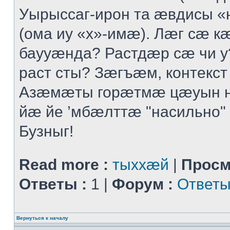
Уырыссаг-ирон та ӕвдисы «
(ома иу «х»-имӕ). Лӕг сӕ 
баууӕнда? Растдӕр сӕ чи 
раст сты? Зӕгъӕм, контекст
Азӕмӕты горӕтмӕ цӕуын 
йӕ йе ’мбӕлттӕ "насильно" 
Бузныг!
Read more :
тыххӕй
|
Просм
Ответы :
1 |
Форум :
Ответы
Вернуться к началу