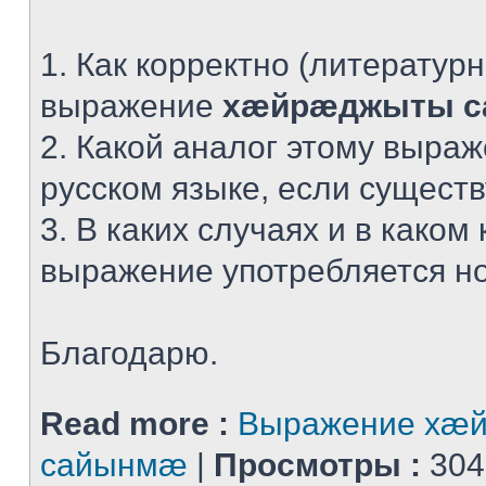
1. Как корректно (литератур
выражение
хæйрæджыты 
2. Какой аналог этому выра
русском языке, если сущест
3. В каких случаях и в каком 
выражение употребляется н
Благодарю.
Read more :
Выражение хæ
сайынмæ
|
Просмотры :
304