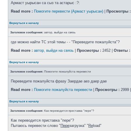
Армаст уырысан са сыз та астарыс :?:
Read more :
Помогите перевести (Армаст уырысан)
|
Просмотры :
Вернуться к началу
Заголовок сообщения:
автор, выйди на связь
где можно найти ТС этой темы - - "Переведите пожалуйста"?
Read more :
автор, выйди на связь
|
Просмотры :
2452 |
Ответы :
Вернуться к началу
Заголовок сообщения:
Помогите пожалуйста перевести
Переведите пожалуйста фразу Заердае аез даер дае
Read more :
Помогите пожалуйста перевести
|
Просмотры :
2999 
Вернуться к началу
Заголовок сообщения:
Как переводится приставка "пере"?
Как переводится приставка "пере"?
Пытаюсь перевести слово "
Пере
загрузка" "
Re
load"