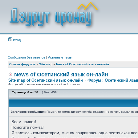
Вход
Сообщения без ответов
|
Активные темы
Список форумов
»
Site map
»
News of Осетинский язык он-лайн
News of Осетинский язык он-лайн
Site map of Осетинский язык он-лайн
»
Форум : Осетинский язы
Форум об осетинском языке при сайте Ironau.ru
Страница
6
из
50
[ Тем:
496
]
Заголовок сообщения:
Помогите композитору хотябы отдаленно поянть смысл пес
Всем привет!
Помогите пож-та!
Я являюсь композитором, мне оч понрвилась одна осетинская пес