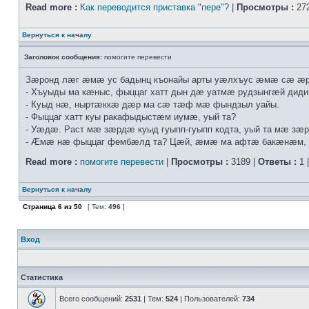
Read more :
Как переводится приставка "пере"?
|
Просмотры :
272
Вернуться к началу
Заголовок сообщения:
помогите перевести
Зæронд лæг æмæ ус бадынц къонайы арты уæлхъус æмæ сæ æр
- Хъуыды ма кæныс, фыццаг хатт дын дæ уатмæ рудзынгæй диди
- Куыд нæ, ныртæккæ дæр ма сæ тæф мæ фындзыл уайы.
- Фыццаг хатт куы ракафыдыстæм иумæ, уый та?
- Уæдæ. Раст мæ зæрдæ куыд гуыпп-гуыпп кодта, уый та мæ з
- Æмæ нæ фыццаг фембæлд та? Цæй, æмæ ма афтæ бакæнæм,
Read more :
помогите перевести
|
Просмотры :
3189 |
Ответы :
1 
Вернуться к началу
Страница
6
из
50
[ Тем:
496
]
Вход
Статистика
Всего сообщений:
2531
| Тем:
524
| Пользователей:
734