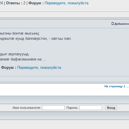
4 |
Ответы :
2 |
Форум :
Переведите, пожалуйста
Добавлен
ыгоны бонтæ мысынц:
нджытæ куыд баппæрстон, - зæгъы лæг.
æрдыл æрлæууыд.
 æмæ бафæзмынæм на ...
|
Форум :
Переведите, пожалуйста
На страницу
1
..
Имя пользователя:
Пароль: