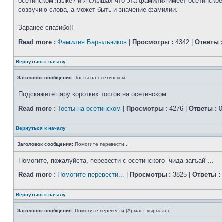
осетинском языке? и я слышал что эта фамилия имеет осетинское 
созвучию слова, а может быть и значение фамилии.
Заранее спасибо!!
Read more :
Фамилия Барыльников
|
Просмотры :
4342 |
Ответы 
Вернуться к началу
Заголовок сообщения:
Тосты на осетинском
Подскажите пару коротких тостов на осетинском
Read more :
Тосты на осетинском
|
Просмотры :
4276 |
Ответы :
0
Вернуться к началу
Заголовок сообщения:
Помогите перевести...
Помогите, пожалуйста, перевести с осетинского "чида загъай"...
Read more :
Помогите перевести...
|
Просмотры :
3825 |
Ответы :
Вернуться к началу
Заголовок сообщения:
Помогите перевести (Армаст уырысан)