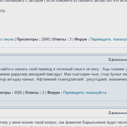
но связавшись с автором ( если поможите установить авторство- кто исп
тр .
сл песни
|
Просмотры :
2898 |
Ответы :
3 |
Форум :
Переведите, пожалу
Добавлено
найти и связать свой перевод в логичный смысл не могу . Ацы тызмаег 
аемае дардтаер амондаей бавсадут. Мае сызгъарин чызг, стыр бузныг к
тыр аегъдау каеныс. Афтаемаей хъаелдзаегаей , расугъдаей, ананаениз
мотры :
4585 |
Ответы :
2 |
Форум :
Переведите, пожалуйста
Добавлено
тому у меня возник такой вопрос, как фамилия Барыльников будет писа