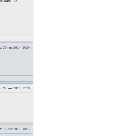
лизкие по
о:
30 янв 2014, 16:04
о:
27 янв 2014, 22:36
о:
13 дек 2013, 18:13