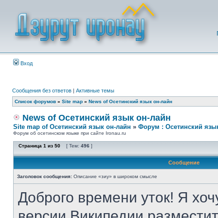
Вход
Сообщения без ответов
|
Активные темы
Список форумов
»
Site map
»
News of Осетинский язык он-лайн
News of Осетинский язык он-лайн
Site map of Осетинский язык он-лайн
»
Форум : Осетинский язы
Форум об осетинском языке при сайте Ironau.ru
Страница
1
из
50
[ Тем:
496
]
Сообщение
Заголовок сообщения:
Описание «зиу» в широком смысле
Доброго времени уток! Я хоч
версии Википедии разместит