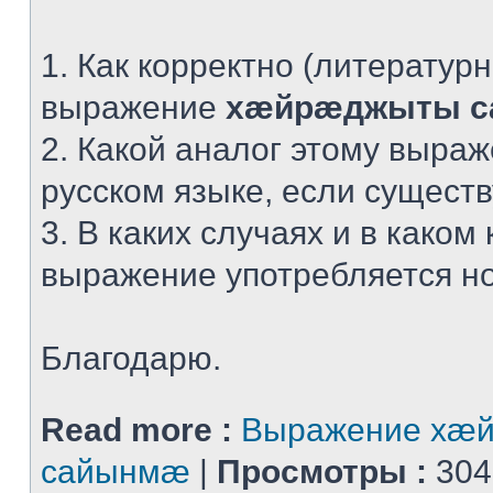
1. Как корректно (литератур
выражение
хæйрæджыты 
2. Какой аналог этому выра
русском языке, если сущест
3. В каких случаях и в каком 
выражение употребляется н
Благодарю.
Read more :
Выражение хæ
сайынмæ
|
Просмотры :
304