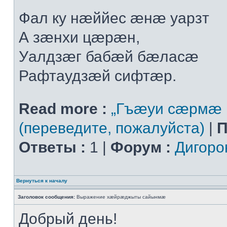
Фал ку нæййес æнæ уарзт
А зæнхи цæрæн,
Уалдзæг бабæй бæласæ
Рафтаудзæй сифтæр.
Read more :
„Гъæуи сæрмæ 
(переведите, пожалуйста)
|
П
Ответы :
1 |
Форум :
Дигоро
Вернуться к началу
Заголовок сообщения:
Выражение хæйрæджыты сайынмæ
Добрый день!