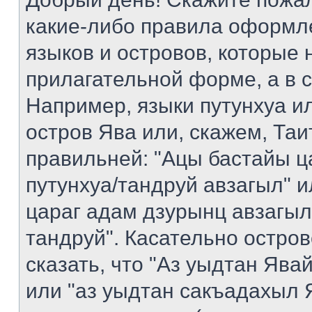
какие-либо правила оформл
языков и островов, которые 
прилагательной форме, а в 
Например, языки путунхуа ил
остров Ява или, скажем, Таи
правильней: "Ацы бастайы ц
путунхуа/тандруй авзагыл" 
цараг адам дзурынц авзагыл
тандруй". Касательно остро
сказать, что "Аз уыдтан Яв
или "аз уыдтан сакъадахыл Я