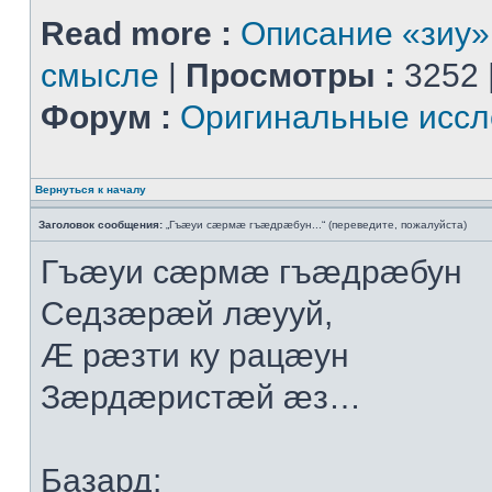
Read more :
Описание «зиу»
смысле
|
Просмотры :
3252 
Форум :
Оригинальные иссл
Вернуться к началу
Заголовок сообщения:
„Гъæуи сæрмæ гъæдрæбун...“ (переведите, пожалуйста)
Гъæуи сæрмæ гъæдрæбун
Седзæрæй лæууй,
Æ рæзти ку рацæун
Зæрдæристæй æз…
Базард: