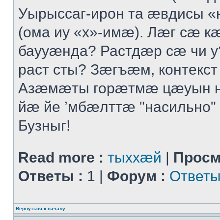
Уырыссаг-ирон та ӕвдисы «
(ома иу «х»-имӕ). Лӕг сӕ 
баууӕнда? Растдӕр сӕ чи 
раст сты? Зӕгъӕм, контекст
Азӕмӕты горӕтмӕ цӕуын 
йӕ йе ’мбӕлттӕ "насильно" 
Бузныг!
Read more :
тыххӕй
|
Просм
Ответы :
1 |
Форум :
Ответы
Вернуться к началу