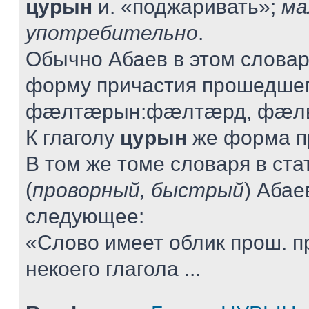
цурын
и. «поджаривать»;
ма
употребительно
.
Обычно Абаев в этом словар
форму причастия прошедшег
фæлтæрын:фæлтæрд, фæлв
К глаголу
цурын
же форма пр
В том же томе словаря в ста
(
проворный, быстрый
) Абае
следующее:
«Слово имеет облик прош. п
некоего глагола ...