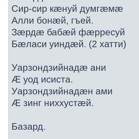
Сир-сир кæнуй думгæмæ
Алли бонæй, гъей.
Зæрдæ бабæй фæрресуй
Бæласи уиндæй. (2 хатти)
Уарзондзийнадæ ани
Æ уод исиста.
Уарзондзийнадæн ами
Æ зинг ниххустæй.
Базард.