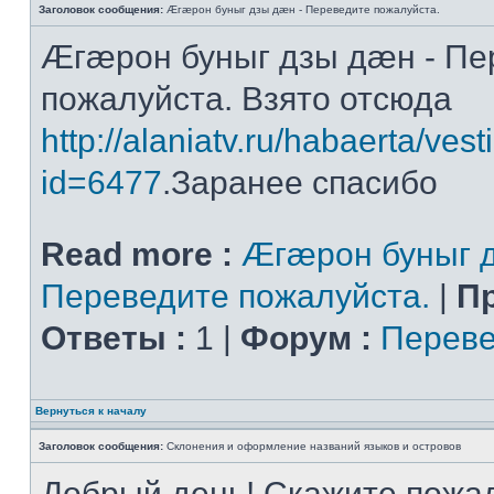
Заголовок сообщения:
Æгæрон буныг дзы дæн - Переведите пожалуйста.
Æгæрон буныг дзы дæн - Пе
пожалуйста. Взято отсюда
http://alaniatv.ru/habaerta/vesti
id=6477
.Заранее спасибо
Read more :
Æгæрон буныг д
Переведите пожалуйста.
|
П
Ответы :
1 |
Форум :
Переве
Вернуться к началу
Заголовок сообщения:
Склонения и оформление названий языков и островов
Добрый день! Скажите пожал