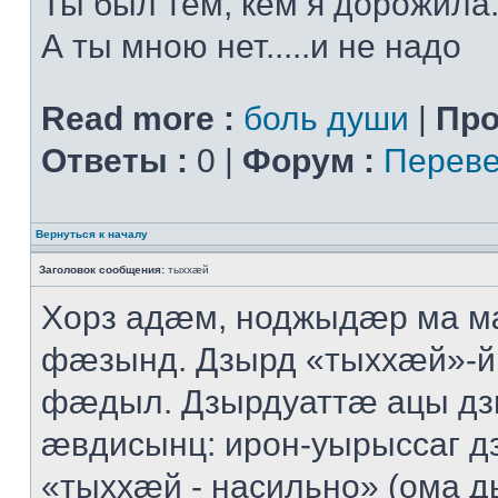
Ты был тем, кем я дорожила.
А ты мною нет.....и не надо
Read more :
боль души
|
Про
Ответы :
0 |
Форум :
Переве
Вернуться к началу
Заголовок сообщения:
тыххӕй
Хорз адӕм, ноджыдӕр ма м
фӕзынд. Дзырд «тыххӕй»-
фӕдыл. Дзырдуаттӕ ацы дз
ӕвдисынц: ирон-уырыссаг д
«тыххӕй - насильно» (ома д