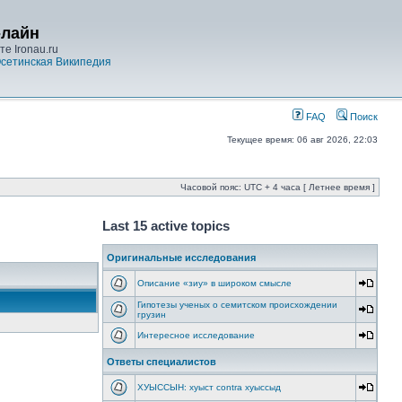
-лайн
е Ironau.ru
сетинская Википедия
FAQ
Поиск
Текущее время: 06 авг 2026, 22:03
Часовой пояс: UTC + 4 часа [ Летнее время ]
Last 15 active topics
Оригинальные исследования
Описание «зиу» в широком смысле
Гипотезы ученых о семитском происхождении
грузин
Интересное исследование
Ответы специалистов
ХУЫССЫН: хуыст contra хуыссыд