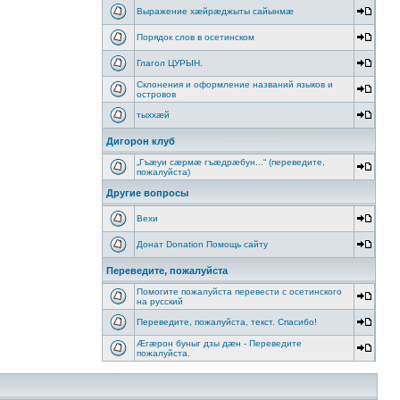
Выражение хæйрæджыты сайынмæ
Порядок слов в осетинском
Глагол ЦУРЫН.
Склонения и оформление названий языков и
островов
тыххӕй
Дигорон клуб
„Гъæуи сæрмæ гъæдрæбун...“ (переведите,
пожалуйста)
Другие вопросы
Вехи
Донат Donation Помощь сайту
Переведите, пожалуйста
Помогите пожалуйста перевести с осетинского
на русский
Переведите, пожалуйста, текст. Спасибо!
Æгæрон буныг дзы дæн - Переведите
пожалуйста.