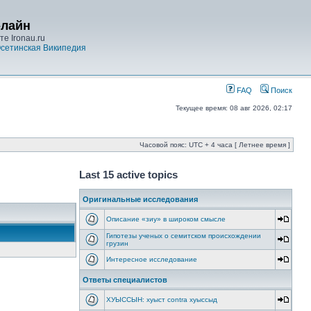
-лайн
е Ironau.ru
сетинская Википедия
FAQ
Поиск
Текущее время: 08 авг 2026, 02:17
Часовой пояс: UTC + 4 часа [ Летнее время ]
Last 15 active topics
Оригинальные исследования
Описание «зиу» в широком смысле
Гипотезы ученых о семитском происхождении
грузин
Интересное исследование
Ответы специалистов
ХУЫССЫН: хуыст contra хуыссыд