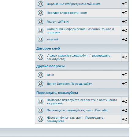
Выражение хæйрæджыты сайынмæ
Порядок слов в осетинском
Глагол ЦУРЫН.
Склонения и оформление названий языков и
островов
тыххӕй
Дигорон клуб
„Гъæуи сæрмæ гъæдрæбун...“ (переведите,
пожалуйста)
Другие вопросы
Вехи
Донат Donation Помощь сайту
Переведите, пожалуйста
Помогите пожалуйста перевести с осетинского
на русский
Переведите, пожалуйста, текст. Спасибо!
Æгæрон буныг дзы дæн - Переведите
пожалуйста.