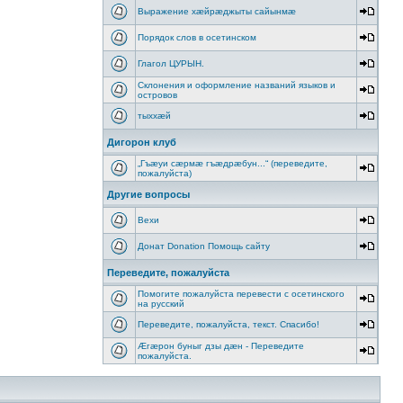
Выражение хæйрæджыты сайынмæ
Порядок слов в осетинском
Глагол ЦУРЫН.
Склонения и оформление названий языков и
островов
тыххӕй
Дигорон клуб
„Гъæуи сæрмæ гъæдрæбун...“ (переведите,
пожалуйста)
Другие вопросы
Вехи
Донат Donation Помощь сайту
Переведите, пожалуйста
Помогите пожалуйста перевести с осетинского
на русский
Переведите, пожалуйста, текст. Спасибо!
Æгæрон буныг дзы дæн - Переведите
пожалуйста.