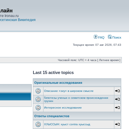
-лайн
е Ironau.ru
сетинская Википедия
FAQ
Поиск
Текущее время: 07 авг 2026, 07:43
Часовой пояс: UTC + 4 часа [ Летнее время ]
Last 15 active topics
Оригинальные исследования
Описание «зиу» в широком смысле
Гипотезы ученых о семитском происхождении
грузин
Интересное исследование
Ответы специалистов
ХУЫССЫН: хуыст contra хуыссыд