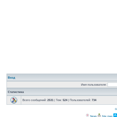
Вход
Имя пользователя:
Статистика
Всего сообщений:
2531
| Тем:
524
| Пользователей:
734
G
News
Site map