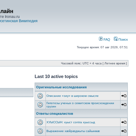
-лайн
е Ironau.ru
сетинская Википедия
FAQ
Поиск
Текущее время: 07 авг 2026, 07:51
Часовой пояс: UTC + 4 часа [ Летнее время ]
Last 10 active topics
Оригинальные исследования
Описание «зиу» в широком смысле
Гипотезы ученых о семитском происхождении
грузин
Ответы специалистов
ХУЫССЫН: хуыст contra хуыссыд
Выражение хæйрæджыты сайынмæ