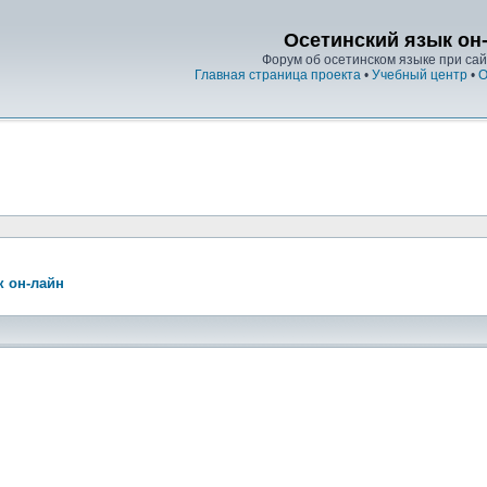
Осетинский язык он
Форум об осетинском языке при сайт
Главная страница проекта
•
Учебный центр
•
О
к он-лайн