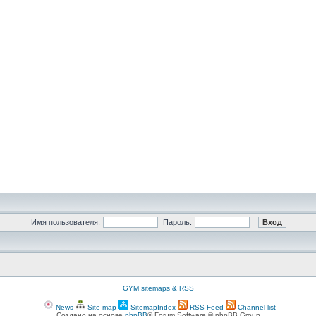
Имя пользователя:
Пароль:
GYM sitemaps & RSS
News
Site map
SitemapIndex
RSS Feed
Channel list
Создано на основе
phpBB
® Forum Software © phpBB Group