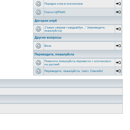
Порядок слов в осетинском
Глагол ЦУРЫН.
Дигорон клуб
„Гъæуи сæрмæ гъæдрæбун...“ (переведите,
пожалуйста)
Другие вопросы
Вехи
Переведите, пожалуйста
Помогите пожалуйста перевести с осетинского
на русский
Переведите, пожалуйста, текст. Спасибо!