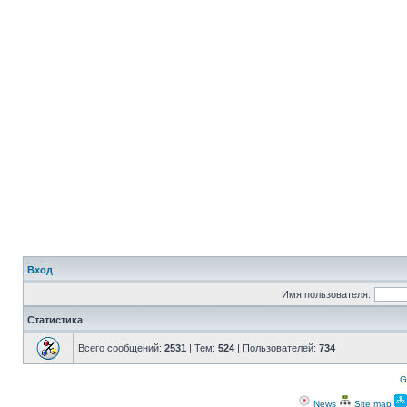
Вход
Имя пользователя:
Статистика
Всего сообщений:
2531
| Тем:
524
| Пользователей:
734
G
News
Site map